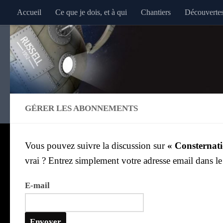
Accueil
Ce que je dois, et à qui
Chantiers
Découverte
Au dessous du contenu
GÉRER LES ABONNEMENTS
Vous pou­vez suivre la dis­cus­sion sur
« Conster­na­ti
vrai ? Entrez sim­ple­ment votre adresse email dans l
E‑mail