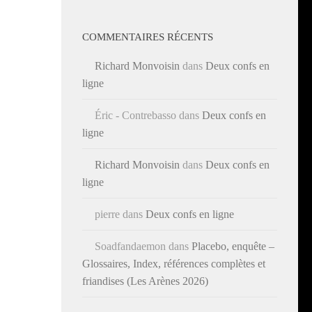
COMMENTAIRES RÉCENTS
Richard Monvoisin
dans
Deux confs en
ligne
Éric - Contrebasso
dans
Deux confs en
ligne
Richard Monvoisin
dans
Deux confs en
ligne
pierre
dans
Deux confs en ligne
Soadfandaemon
dans
Placebo, enquête –
Glossaires, Index, références complètes et
friandises (Les Arènes 2026)