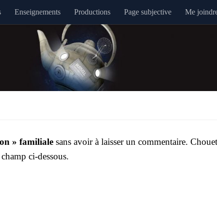
s
Enseignements
Productions
Page subjective
Me joindr
on » fami­liale
sans avoir à lais­ser un com­men­taire. Chouet
e champ ci-des­sous.