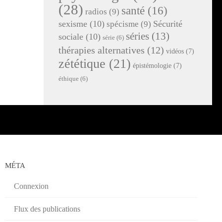
(28)
santé
(16)
radios
(9)
sexisme
(10)
Sécurité
spécisme
(9)
séries
(13)
sociale
(10)
série
(6)
thérapies alternatives
(12)
vidéos
(7)
zététique
(21)
épistémologie
(7)
éthique
(6)
MÉTA
Connexion
Flux des publications