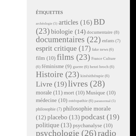
ÉTIQUETTES
BD
articles
(16)
archéologie
(5)
(23)
biologie
(14)
documentaire
(8)
documentaires
(22)
enfants
(7)
esprit critique
(17)
fake news
(6)
films
(23)
film
(10)
France Culture
féminisme
(9)
(6)
guerre
(6)
henri broch
(6)
Histoire
(23)
kinésithérapie
(6)
livres
(28)
Livre
(19)
morale
(11)
mort
(10)
Musique
(10)
médecine
(10)
ostéopathie
(6)
paranormal
(5)
philosophie morale
philosophie
(7)
podcast
(19)
placebo
(13)
(12)
politique
(13)
psychanalyse
(10)
radio
psychologie
(26)