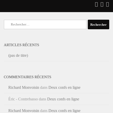
Rechercher :
ARTICLES RÉCENTS
(pas de titre)
COMMENTAIRES RÉCENTS
Richard Monvoisin
dans
Deux confs en ligne
Éric - Contrebasso
dans
Deux confs en ligne
Richard Monvoisin
dans
Deux confs en ligne