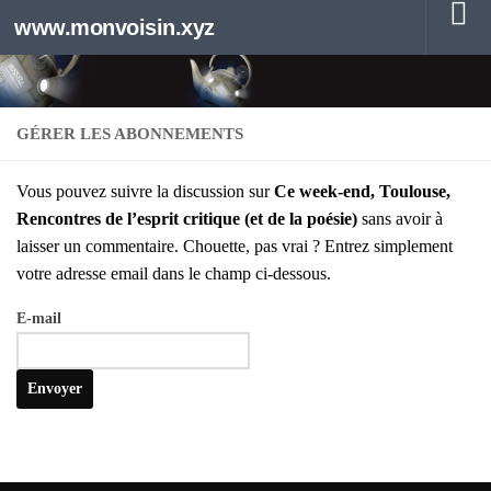
www.monvoisin.xyz
Au dessous du contenu
GÉRER LES ABONNEMENTS
Vous pou­vez suivre la dis­cus­sion sur
Ce week-end, Tou­louse,
Ren­contres de l’es­prit cri­tique (et de la poé­sie)
sans avoir à
lais­ser un com­men­taire. Chouette, pas vrai ? Entrez sim­ple­ment
votre adresse email dans le champ ci-des­sous.
E‑mail