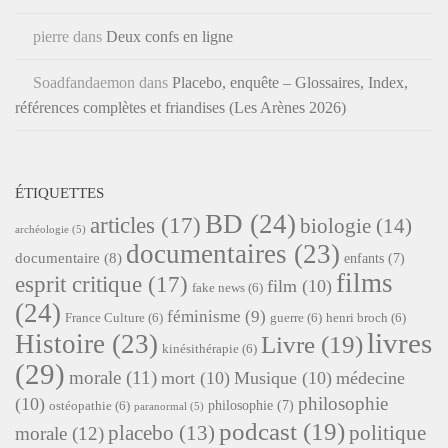
pierre
dans
Deux confs en ligne
Soadfandaemon
dans
Placebo, enquête – Glossaires, Index,
références complètes et friandises (Les Arènes 2026)
ÉTIQUETTES
BD
(24)
articles
(17)
biologie
(14)
archéologie
(5)
documentaires
(23)
documentaire
(8)
enfants
(7)
films
esprit critique
(17)
film
(10)
fake news
(6)
(24)
féminisme
(9)
France Culture
(6)
guerre
(6)
henri broch
(6)
livres
Histoire
(23)
Livre
(19)
kinésithérapie
(6)
(29)
morale
(11)
mort
(10)
Musique
(10)
médecine
philosophie
(10)
philosophie
(7)
ostéopathie
(6)
paranormal
(5)
podcast
(19)
placebo
(13)
politique
morale
(12)