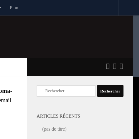
e
Plan
Rechercher :
o­ma­
email
ARTICLES RÉCENTS
(pas de titre)