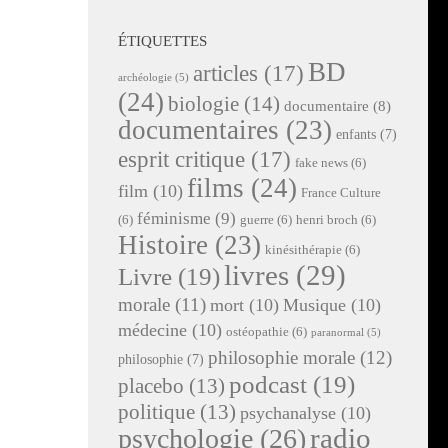
ÉTIQUETTES
BD
articles
(17)
archéologie
(5)
(24)
biologie
(14)
documentaire
(8)
documentaires
(23)
enfants
(7)
esprit critique
(17)
fake news
(6)
films
(24)
film
(10)
France Culture
féminisme
(9)
(6)
guerre
(6)
henri broch
(6)
Histoire
(23)
kinésithérapie
(6)
livres
(29)
Livre
(19)
morale
(11)
mort
(10)
Musique
(10)
médecine
(10)
ostéopathie
(6)
paranormal
(5)
philosophie morale
(12)
philosophie
(7)
podcast
(19)
placebo
(13)
politique
(13)
psychanalyse
(10)
radio
psychologie
(26)