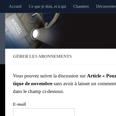
Accueil
Ce que je dois, et à qui
Chantiers
Découverte
Au dessous du contenu
GÉRER LES ABONNEMENTS
Vous pou­vez suivre la dis­cus­sion sur
Article « Pour
tique de novembre
sans avoir à lais­ser un com­men­
dans le champ ci-des­sous.
E‑mail