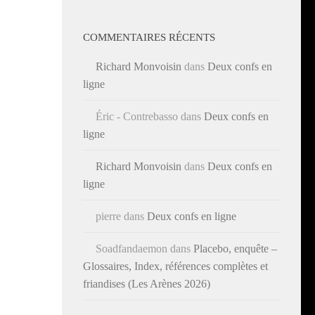
COMMENTAIRES RÉCENTS
Richard Monvoisin
dans
Deux confs en
ligne
Éric - Contrebasso
dans
Deux confs en
ligne
Richard Monvoisin
dans
Deux confs en
ligne
pierre
dans
Deux confs en ligne
Soadfandaemon
dans
Placebo, enquête –
Glossaires, Index, références complètes et
friandises (Les Arènes 2026)