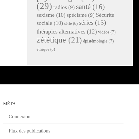
(29)
santé
(16)
radios
(9)
sexisme
(10)
Sécurité
spécisme
(9)
séries
(13)
sociale
(10)
série
(6)
thérapies alternatives
(12)
vidéos
(7)
zététique
(21)
épistémologie
(7)
éthique
(6)
MÉTA
Connexion
Flux des publications