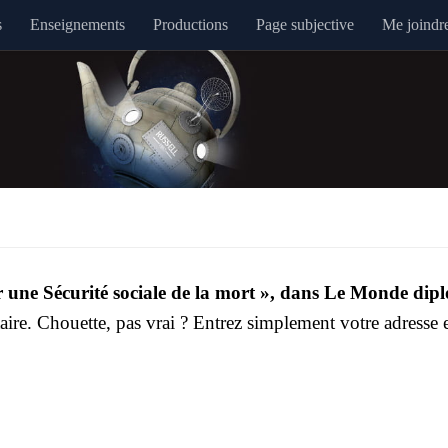
s
Enseignements
Productions
Page subjective
Me joindr
 une Sécu­ri­té sociale de la mort », dans Le Monde dipl
taire. Chouette, pas vrai ? Entrez sim­ple­ment votre adresse 