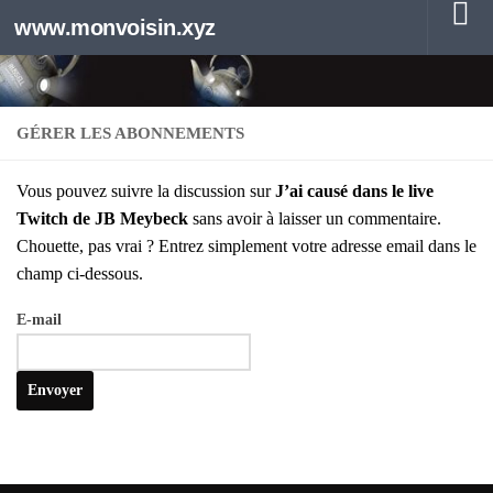
www.monvoisin.xyz
Au dessous du contenu
GÉRER LES ABONNEMENTS
Vous pou­vez suivre la dis­cus­sion sur
J’ai cau­sé dans le live
Twitch de JB Mey­beck
sans avoir à lais­ser un com­men­taire.
Chouette, pas vrai ? Entrez sim­ple­ment votre adresse email dans le
champ ci-des­sous.
E‑mail