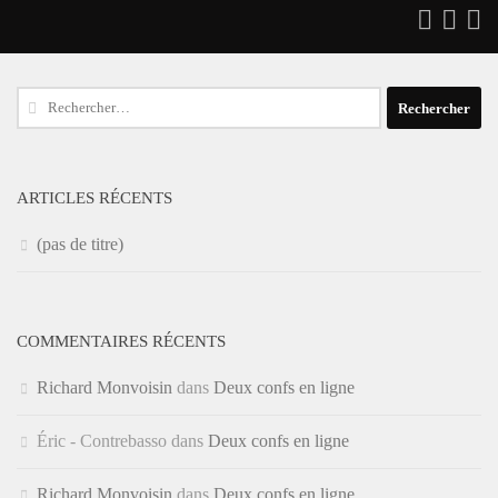
Rechercher :
ARTICLES RÉCENTS
(pas de titre)
COMMENTAIRES RÉCENTS
Richard Monvoisin
dans
Deux confs en ligne
Éric - Contrebasso
dans
Deux confs en ligne
Richard Monvoisin
dans
Deux confs en ligne