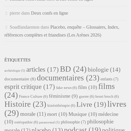
pierre
dans
Deux confs en ligne
Soadfandaemon
dans
Placebo, enquête – Glossaires, Index,
références complètes et friandises (Les Arènes 2026)
ÉTIQUETTES
BD
(24)
articles
(17)
biologie
(14)
archéologie
(5)
documentaires
(23)
documentaire
(8)
enfants
(7)
films
esprit critique
(17)
film
(10)
fake news
(6)
(24)
féminisme
(9)
France Culture
(6)
guerre
(6)
henri broch
(6)
livres
Histoire
(23)
Livre
(19)
kinésithérapie
(6)
(29)
morale
(11)
mort
(10)
Musique
(10)
médecine
philosophie
(10)
philosophie
(7)
ostéopathie
(6)
paranormal
(5)
podcast
(19)
placebo
(13)
politique
morale
(12)