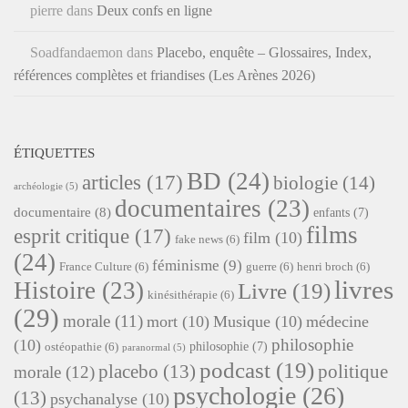
pierre
dans
Deux confs en ligne
Soadfandaemon
dans
Placebo, enquête – Glossaires, Index,
références complètes et friandises (Les Arènes 2026)
ÉTIQUETTES
BD
(24)
articles
(17)
biologie
(14)
archéologie
(5)
documentaires
(23)
documentaire
(8)
enfants
(7)
films
esprit critique
(17)
film
(10)
fake news
(6)
(24)
féminisme
(9)
France Culture
(6)
guerre
(6)
henri broch
(6)
livres
Histoire
(23)
Livre
(19)
kinésithérapie
(6)
(29)
morale
(11)
mort
(10)
Musique
(10)
médecine
philosophie
(10)
philosophie
(7)
ostéopathie
(6)
paranormal
(5)
podcast
(19)
placebo
(13)
politique
morale
(12)
psychologie
(26)
(13)
psychanalyse
(10)