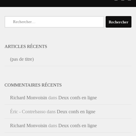
Rechercher :
ARTICLES RÉCENTS
(pas de titre)
COMMENTAIRES RÉCENTS
Richard Monvoisin
dans
Deux confs en ligne
Éric - Contrebasso
dans
Deux confs en ligne
Richard Monvoisin
dans
Deux confs en ligne