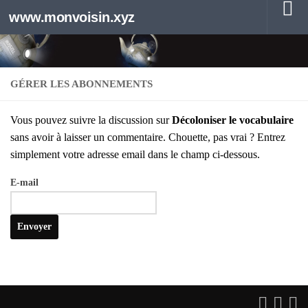
www.monvoisin.xyz
Au dessous du contenu
GÉRER LES ABONNEMENTS
Vous pou­vez suivre la dis­cus­sion sur
Déco­lo­ni­ser le voca­bu­laire
sans avoir à lais­ser un com­men­taire. Chouette, pas vrai ? Entrez
sim­ple­ment votre adresse email dans le champ ci-des­sous.
E‑mail