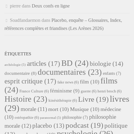
pierre
dans
Deux confs en ligne
Soadfandaemon
dans
Placebo, enquête – Glossaires, Index,
références complètes et friandises (Les Arènes 2026)
ÉTIQUETTES
BD
(24)
articles
(17)
biologie
(14)
archéologie
(5)
documentaires
(23)
documentaire
(8)
enfants
(7)
films
esprit critique
(17)
film
(10)
fake news
(6)
(24)
féminisme
(9)
France Culture
(6)
guerre
(6)
henri broch
(6)
livres
Histoire
(23)
Livre
(19)
kinésithérapie
(6)
(29)
morale
(11)
mort
(10)
Musique
(10)
médecine
philosophie
(10)
philosophie
(7)
ostéopathie
(6)
paranormal
(5)
podcast
(19)
placebo
(13)
politique
morale
(12)
psychologie
(26)