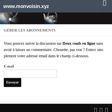
www.monvoisin.xyz
Au dessous du contenu
GÉRER LES ABONNEMENTS
Vous pou­vez suivre la dis­cus­sion sur
Deux confs en ligne
sans
avoir à lais­ser un com­men­taire. Chouette, pas vrai ? Entrez sim­
ple­ment votre adresse email dans le champ ci-des­sous.
E‑mail