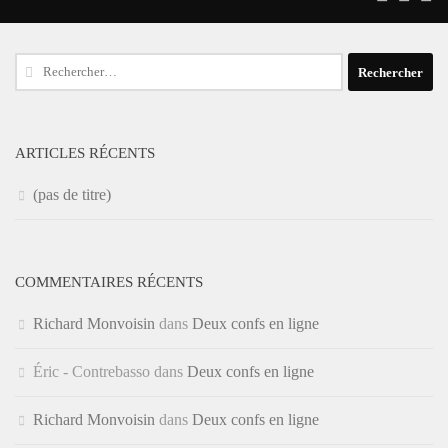
Rechercher :
ARTICLES RÉCENTS
(pas de titre)
COMMENTAIRES RÉCENTS
Richard Monvoisin
dans
Deux confs en ligne
Éric - Contrebasso
dans
Deux confs en ligne
Richard Monvoisin
dans
Deux confs en ligne