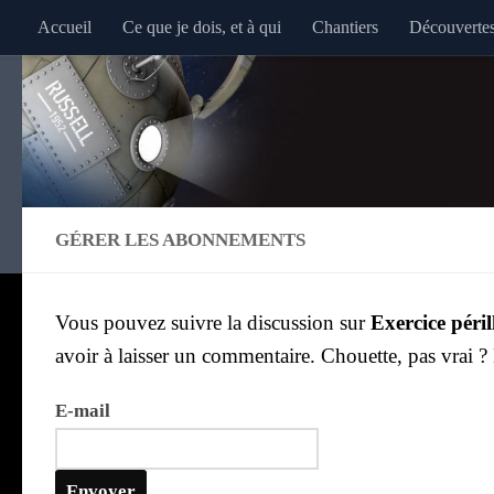
Accueil
Ce que je dois, et à qui
Chantiers
Découverte
Au dessous du contenu
GÉRER LES ABONNEMENTS
Vous pou­vez suivre la dis­cus­sion sur
Exer­cice péril
avoir à lais­ser un com­men­taire. Chouette, pas vrai 
E‑mail