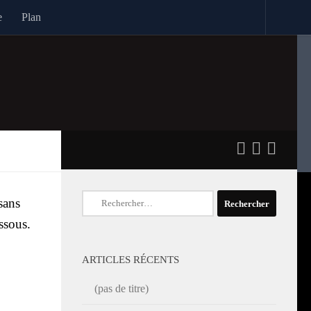
e
Plan
Rechercher :
sans
s­sous.
ARTICLES RÉCENTS
(pas de titre)