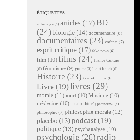
ÉTIQUETTES
BD
articles
(17)
archéologie
(5)
(24)
biologie
(14)
documentaire
(8)
documentaires
(23)
enfants
(7)
esprit critique
(17)
fake news
(6)
films
(24)
film
(10)
France Culture
féminisme
(9)
(6)
guerre
(6)
henri broch
(6)
Histoire
(23)
kinésithérapie
(6)
livres
(29)
Livre
(19)
morale
(11)
mort
(10)
Musique
(10)
médecine
(10)
ostéopathie
(6)
paranormal
(5)
philosophie morale
(12)
philosophie
(7)
podcast
(19)
placebo
(13)
politique
(13)
psychanalyse
(10)
radio
psychologie
(26)