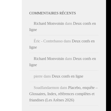
COMMENTAIRES RÉCENTS
Richard Monvoisin
dans
Deux confs en
ligne
Éric - Contrebasso
dans
Deux confs en
ligne
Richard Monvoisin
dans
Deux confs en
ligne
pierre
dans
Deux confs en ligne
Soadfandaemon
dans
Placebo, enquête –
Glossaires, Index, références complètes et
friandises (Les Arènes 2026)