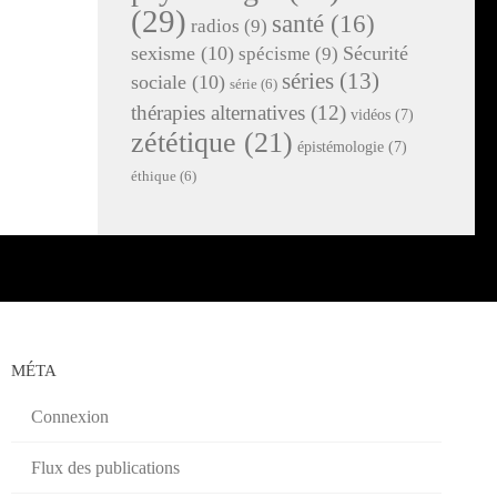
(29)
santé
(16)
radios
(9)
sexisme
(10)
Sécurité
spécisme
(9)
séries
(13)
sociale
(10)
série
(6)
thérapies alternatives
(12)
vidéos
(7)
zététique
(21)
épistémologie
(7)
éthique
(6)
MÉTA
Connexion
Flux des publications