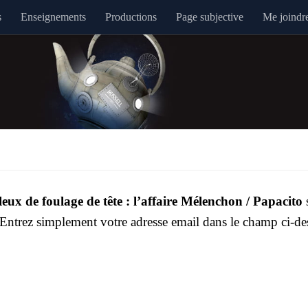
s
Enseignements
Productions
Page subjective
Me joindr
leux de fou­lage de tête : l’af­faire Mélen­chon / Papa­ci­to
? Entrez sim­ple­ment votre adresse email dans le champ ci-de