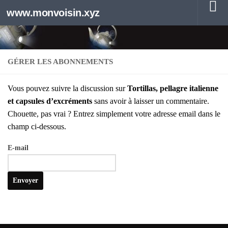
www.monvoisin.xyz
Au dessous du contenu
GÉRER LES ABONNEMENTS
Vous pou­vez suivre la dis­cus­sion sur
Tor­tillas, pel­lagre ita­lienne
et cap­sules d’ex­cré­ments
sans avoir à lais­ser un com­men­taire.
Chouette, pas vrai ? Entrez sim­ple­ment votre adresse email dans le
champ ci-des­sous.
E‑mail