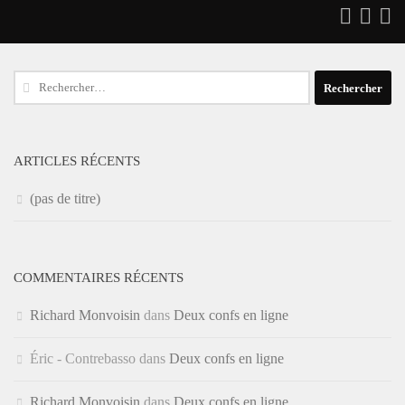
Rechercher :
ARTICLES RÉCENTS
(pas de titre)
COMMENTAIRES RÉCENTS
Richard Monvoisin
dans
Deux confs en ligne
Éric - Contrebasso
dans
Deux confs en ligne
Richard Monvoisin
dans
Deux confs en ligne