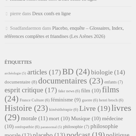
pierre
dans
Deux confs en ligne
Soadfandaemon
dans
Placebo, enquête – Glossaires, Index,
références complètes et friandises (Les Arènes 2026)
ÉTIQUETTES
BD
(24)
articles
(17)
biologie
(14)
archéologie
(5)
documentaires
(23)
documentaire
(8)
enfants
(7)
films
esprit critique
(17)
film
(10)
fake news
(6)
(24)
féminisme
(9)
France Culture
(6)
guerre
(6)
henri broch
(6)
livres
Histoire
(23)
Livre
(19)
kinésithérapie
(6)
(29)
morale
(11)
mort
(10)
Musique
(10)
médecine
philosophie
(10)
philosophie
(7)
ostéopathie
(6)
paranormal
(5)
podcast
(19)
placebo
(13)
politique
morale
(12)