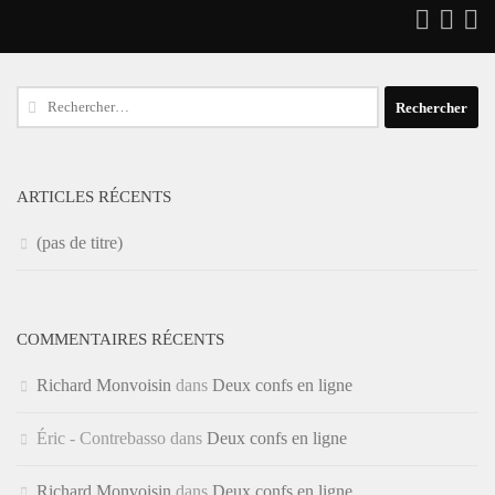
Rechercher :
ARTICLES RÉCENTS
(pas de titre)
COMMENTAIRES RÉCENTS
Richard Monvoisin
dans
Deux confs en ligne
Éric - Contrebasso
dans
Deux confs en ligne
Richard Monvoisin
dans
Deux confs en ligne