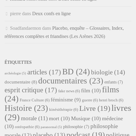
pierre
dans
Deux confs en ligne
Soadfandaemon
dans
Placebo, enquête – Glossaires, Index,
références complètes et friandises (Les Arènes 2026)
ÉTIQUETTES
BD
(24)
articles
(17)
biologie
(14)
archéologie
(5)
documentaires
(23)
documentaire
(8)
enfants
(7)
films
esprit critique
(17)
film
(10)
fake news
(6)
(24)
féminisme
(9)
France Culture
(6)
guerre
(6)
henri broch
(6)
livres
Histoire
(23)
Livre
(19)
kinésithérapie
(6)
(29)
morale
(11)
mort
(10)
Musique
(10)
médecine
philosophie
(10)
philosophie
(7)
ostéopathie
(6)
paranormal
(5)
podcast
(19)
placebo
(13)
politique
morale
(12)