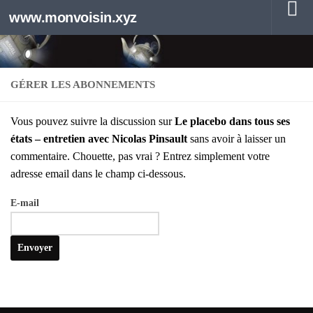
www.monvoisin.xyz
Au dessous du contenu
GÉRER LES ABONNEMENTS
Vous pou­vez suivre la dis­cus­sion sur
Le pla­ce­bo dans tous ses
états – entre­tien avec Nico­las Pin­sault
sans avoir à lais­ser un
com­men­taire. Chouette, pas vrai ? Entrez sim­ple­ment votre
adresse email dans le champ ci-des­sous.
E‑mail