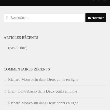
Rechercher :
ARTICLES RÉCENTS
(pas de titre)
COMMENTAIRES RÉCENTS
Richard Monvoisin
dans
Deux confs en ligne
Éric - Contrebasso
dans
Deux confs en ligne
Richard Monvoisin
dans
Deux confs en ligne