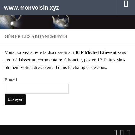
www.monvoisin.xyz
Au dessous du contenu
GÉRER LES ABONNEMENTS
Vous pou­vez suivre la dis­cus­sion sur
RIP Michel Etievent
sans
avoir à lais­ser un com­men­taire. Chouette, pas vrai ? Entrez sim­
ple­ment votre adresse email dans le champ ci-des­sous.
E‑mail