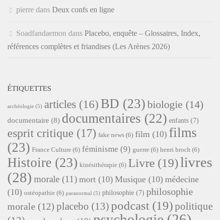
pierre
dans
Deux confs en ligne
Soadfandaemon
dans
Placebo, enquête – Glossaires, Index,
références complètes et friandises (Les Arènes 2026)
ÉTIQUETTES
BD
(23)
articles
(16)
biologie
(14)
archéologie
(5)
documentaires
(22)
documentaire
(8)
enfants
(7)
films
esprit critique
(17)
film
(10)
fake news
(6)
(23)
féminisme
(9)
France Culture
(6)
guerre
(6)
henri broch
(6)
livres
Histoire
(23)
Livre
(19)
kinésithérapie
(6)
(28)
morale
(11)
mort
(10)
Musique
(10)
médecine
philosophie
(10)
philosophie
(7)
ostéopathie
(6)
paranormal
(5)
podcast
(19)
placebo
(13)
politique
morale
(12)
psychologie
(26)