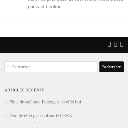
pou­vant confi­ner…
Rechercher :
ARTICLES RÉCENTS
Pluie de cailloux, Poltergeist et effet bof
Double effet pas cool sur le CERN