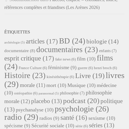
références complètes et friandises (Les Arènes 2026)
ÉTIQUETTES
BD
(24)
articles
(17)
biologie
(14)
archéologie
(5)
documentaires
(23)
documentaire
(8)
enfants
(7)
films
esprit critique
(17)
film
(10)
fake news
(6)
(24)
féminisme
(9)
France Culture
(6)
guerre
(6)
henri broch
(6)
livres
Histoire
(23)
Livre
(19)
kinésithérapie
(6)
(29)
morale
(11)
mort
(10)
Musique
(10)
médecine
philosophie
(10)
philosophie
(7)
ostéopathie
(6)
paranormal
(5)
podcast
(20)
placebo
(13)
politique
morale
(12)
psychologie
(26)
(13)
psychanalyse
(10)
radio
(29)
santé
(16)
sexisme
(10)
radios
(9)
séries
(13)
Sécurité sociale
(10)
spécisme
(9)
série
(6)