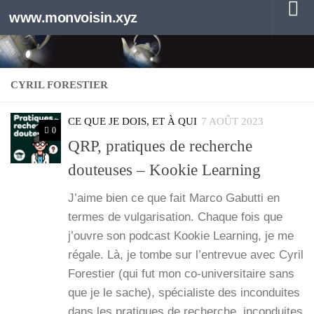
www.monvoisin.xyz
Au dessous du contenu
CYRIL FORESTIER
CE QUE JE DOIS, ET À QUI
7 AOÛT 2023
0
QRP, pratiques de recherche
douteuses – Kookie Learning
J’aime bien ce que fait Mar­co Gabut­ti en
termes de vul­ga­ri­sa­tion. Chaque fois que
j’ouvre son pod­cast Koo­kie Lear­ning, je me
régale. Là, je tombe sur l’en­tre­vue avec Cyril
Fores­tier (qui fut mon co-uni­­ver­­si­­taire sans
que je le sache), spé­cia­liste des incon­duites
dans les pra­tiques de recherche, incon­duites