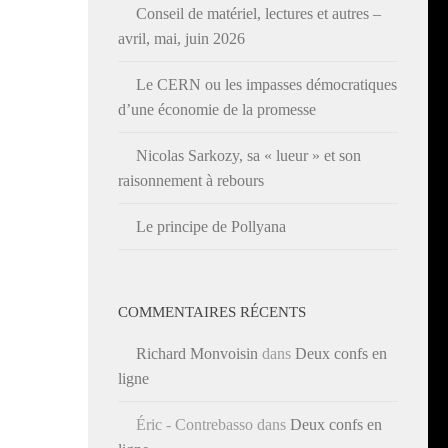
Conseil de matériel, lectures et autres –
avril, mai, juin 2026
Le CERN ou les impasses démocratiques
d’une économie de la promesse
Nicolas Sarkozy, sa « lueur » et son
raisonnement à rebours
Le principe de Pollyana
COMMENTAIRES RÉCENTS
Richard Monvoisin
dans
Deux confs en
ligne
Éric - Contrebasso
dans
Deux confs en