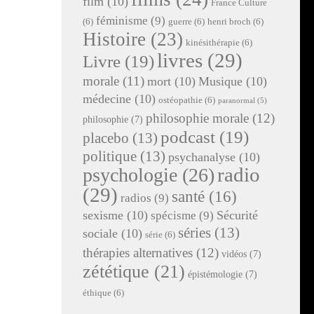
film
(10)
France Culture
féminisme
(9)
(6)
guerre
(6)
henri broch
(6)
Histoire
(23)
kinésithérapie
(6)
livres
(29)
Livre
(19)
morale
(11)
mort
(10)
Musique
(10)
médecine
(10)
ostéopathie
(6)
paranormal
(5)
philosophie morale
(12)
philosophie
(7)
podcast
(19)
placebo
(13)
politique
(13)
psychanalyse
(10)
radio
psychologie
(26)
(29)
santé
(16)
radios
(9)
sexisme
(10)
Sécurité
spécisme
(9)
séries
(13)
sociale
(10)
série
(6)
thérapies alternatives
(12)
vidéos
(7)
zététique
(21)
épistémologie
(7)
éthique
(6)