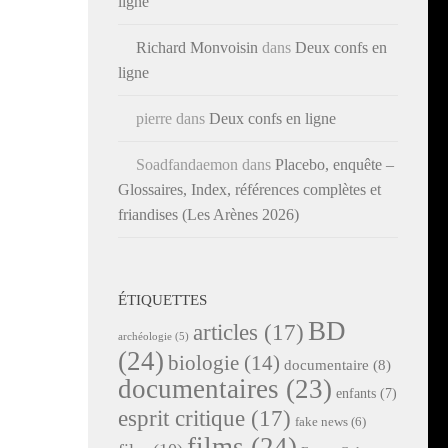
ligne
Richard Monvoisin
dans
Deux confs en
ligne
pierre
dans
Deux confs en ligne
Soadfandaemon
dans
Placebo, enquête –
Glossaires, Index, références complètes et
friandises (Les Arènes 2026)
ÉTIQUETTES
BD
articles
(17)
archéologie
(5)
(24)
biologie
(14)
documentaire
(8)
documentaires
(23)
enfants
(7)
esprit critique
(17)
fake news
(6)
films
(24)