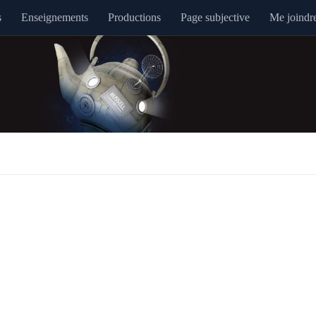
s
Enseignements
Productions
Page subjective
Me joindr