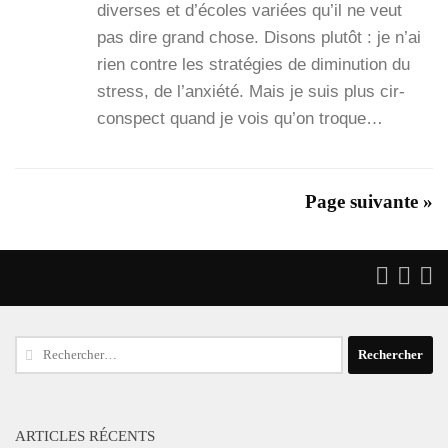
diverses et d’é­coles variées qu’il ne veut
pas dire grand chose. Disons plu­tôt : je n’ai
rien contre les stra­té­gies de dimi­nu­tion du
stress, de l’an­xié­té. Mais je suis plus cir­
cons­pect quand je vois qu’on troque…
Page suivante »
Rechercher :
ARTICLES RÉCENTS