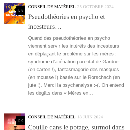
CONSEIL DE MATÉRIEL
25 OCTOBRE 2024
8
Pseudothéories en psycho et
incesteurs…
Quand des pseu­do­théo­ries en psy­cho
viennent ser­vir les inté­rêts des inces­teurs
en dépla­çant le pro­blème sur les mères :
syn­drome d’a­lié­na­tion paren­tal de Gard­ner
(en car­ton !), fan­tas­ma­go­rie des masques
(en mousse !) basée sur le Ror­schach (en
jute !). Mer­ci la psy­cha­na­lyse :-(. On entend
les dégâts dans « Mères en…
CONSEIL DE MATÉRIEL
18 JUIN 2024
0
Couille dans le potage, surmoi dans