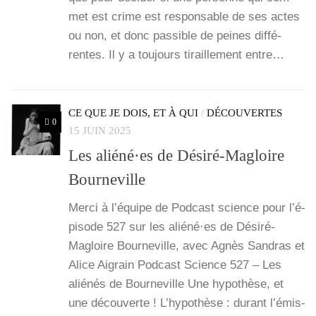
met est crime est res­pon­sable de ses actes
ou non, et donc pas­sible de peines dif­fé­
rentes. Il y a tou­jours tiraille­ment entre…
CE QUE JE DOIS, ET À QUI
/
DÉCOUVERTES
0
15 JUIN 2025
Les aliéné·es de Désiré-Magloire
Bourneville
Mer­ci à l’é­quipe de Pod­cast science pour l’é­
pi­sode 527 sur les aliéné·es de Dés­i­­ré-
Magloire Bour­ne­ville, avec Agnès San­dras et
Alice Aigrain Pod­cast Science 527 – Les
alié­nés de Bour­ne­ville Une hypo­thèse, et
une décou­verte ! L’hy­po­thèse : durant l’é­mis­