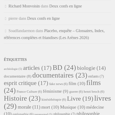
Richard Monvoisin
dans
Deux confs en ligne
pierre
dans
Deux confs en ligne
Soadfandaemon
dans
Placebo, enquête – Glossaires, Index,
références complètes et friandises (Les Arènes 2026)
ÉTIQUETTES
BD
(24)
articles
(17)
biologie
(14)
archéologie
(5)
documentaires
(23)
documentaire
(8)
enfants
(7)
films
esprit critique
(17)
film
(10)
fake news
(6)
(24)
féminisme
(9)
France Culture
(6)
guerre
(6)
henri broch
(6)
livres
Histoire
(23)
Livre
(19)
kinésithérapie
(6)
(29)
morale
(11)
mort
(10)
Musique
(10)
médecine
philosophie
(10)
philosophie
(7)
ostéopathie
(6)
paranormal
(5)