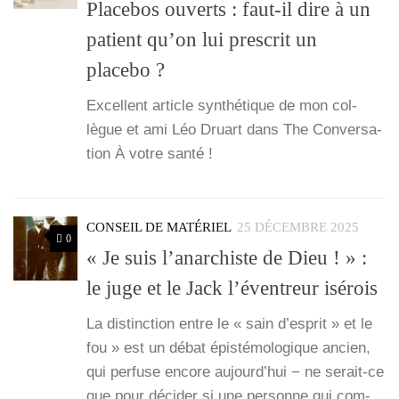
Placebos ouverts : faut-il dire à un
patient qu’on lui prescrit un
placebo ?
Excellent article syn­thé­tique de mon col­
lègue et ami Léo Druart dans The Conver­sa­
tion À votre san­té !
CONSEIL DE MATÉRIEL
25 DÉCEMBRE 2025
0
« Je suis l’anarchiste de Dieu ! » :
le juge et le Jack l’éventreur isérois
La dis­tinc­tion entre le « sain d’es­prit » et le
fou » est un débat épis­té­mo­lo­gique ancien,
qui per­fuse encore aujourd’­hui − ne serait-ce
que pour déci­der si une per­sonne qui com­