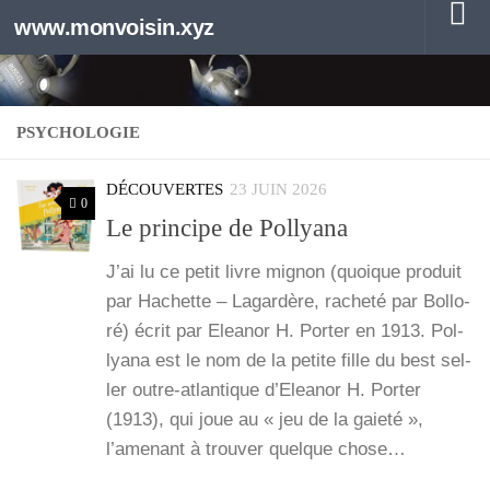
www.monvoisin.xyz
Au dessous du contenu
PSYCHOLOGIE
DÉCOUVERTES
23 JUIN 2026
0
Le principe de Pollyana
J’ai lu ce petit livre mignon (quoique pro­duit
par Hachette – Lagar­dère, rache­té par Bol­lo­
ré) écrit par Elea­nor H. Por­ter en 1913. Pol­
lya­na est le nom de la petite fille du best sel­
ler outre-atlan­­tique d’Eleanor H. Por­ter
(1913), qui joue au « jeu de la gaie­té »,
l’amenant à trou­ver quelque chose…