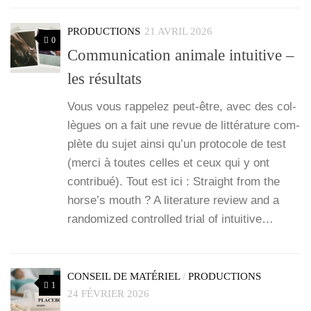
PRODUCTIONS
21 AVRIL 2026
0
Communication animale intuitive –
les résultats
Vous vous rap­pe­lez peut-être, avec des col­
lègues on a fait une revue de lit­té­ra­ture com­
plète du sujet ain­si qu’un pro­to­cole de test
(mer­ci à toutes celles et ceux qui y ont
contri­bué). Tout est ici : Straight from the
horse’s mouth ? A lite­ra­ture review and a
ran­do­mi­zed control­led trial of intui­tive…
CONSEIL DE MATÉRIEL
/
PRODUCTIONS
1
24 FÉVRIER 2026