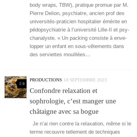
body wraps, TBW), pra­tique pro­mue par M.
Pierre Delion, psy­chiatre, ancien prof des
uni­­ver­­si­­tés-pra­­ti­­cien hos­pi­ta­lier émé­rite en
pédo­psy­chia­trie à l’u­ni­ver­si­té Lille-II et psy­
cha­na­lyste. « Un packing consiste à enve­
lop­per un enfant en sous-vête­­ments dans
des ser­viettes mouillées…
PRODUCTIONS
18 SEPTEMBRE 2023
0
Confondre relaxation et
sophrologie, c’est manger une
châtaigne avec sa bogue
Je n’ai rien contre la relaxa­tion, même si le
terme recouvre tel­le­ment de tech­niques