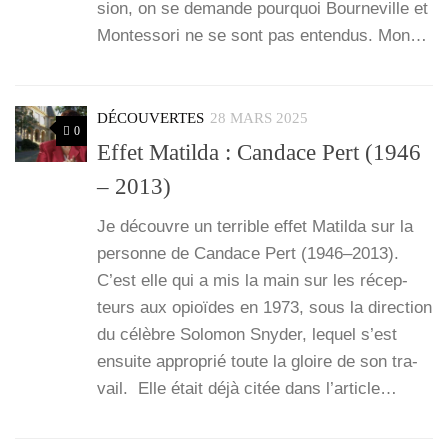
sion, on se demande pour­quoi Bour­ne­ville et
Mon­tes­so­ri ne se sont pas enten­dus. Mon…
DÉCOUVERTES
28 MARS 2025
0
Effet Matilda : Candace Pert (1946
– 2013)
Je découvre un ter­rible effet Matil­da sur la
per­sonne de Can­dace Pert (1946–2013).
C’est elle qui a mis la main sur les récep­
teurs aux opioïdes en 1973, sous la direc­tion
du célèbre Solo­mon Sny­der, lequel s’est
ensuite appro­prié toute la gloire de son tra­
vail. Elle était déjà citée dans l’ar­ticle…