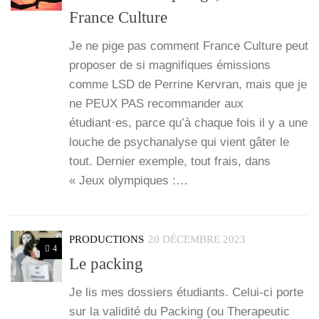
France Culture
Je ne pige pas com­ment France Culture peut
pro­po­ser de si magni­fiques émis­sions
comme LSD de Per­rine Ker­vran, mais que je
ne PEUX PAS recom­man­der aux
étudiant·es, parce qu’à chaque fois il y a une
louche de psy­cha­na­lyse qui vient gâter le
tout. Der­nier exemple, tout frais, dans
« Jeux olym­piques :…
PRODUCTIONS
20 DÉCEMBRE 2023
4
Le packing
Je lis mes dos­siers étu­diants. Celui-ci porte
sur la vali­di­té du Packing (ou The­ra­peu­tic