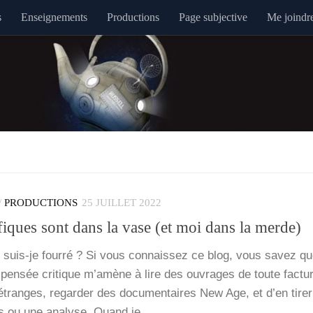
s
Enseignements
Productions
Page subjective
Me joindr
/
PRODUCTIONS
25 JUILLET 2022
ifiques sont dans la vase (et moi dans la merde)
 suis-je four­ré ? Si vous connais­sez ce blog, vous savez q
e pen­sée cri­tique m’a­mène à lire des ouvrages de toute fac­tu
 étranges, regar­der des docu­men­taires New Age, et d’en tirer 
s ou une ana­lyse. Quand je…