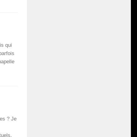
is qui
ar­fois
a­pelle
es ? Je
tuels,