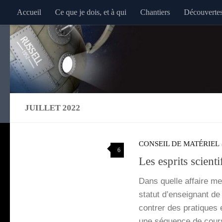
Accueil
Ce que je dois, et à qui
Chantiers
Découverte
Au dessous du contenu
JUILLET 2022
CONSEIL DE MATÉRIEL
6
Les esprits scient
Dans quelle affaire me
sta­tut d’en­sei­gnant d
con­trer des pra­tiques
une séquence de cour