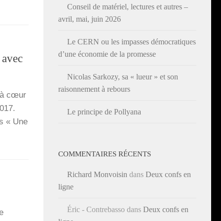
Conseil de matériel, lectures et autres –
avril, mai, juin 2026
Le CERN ou les impasses démocratiques
d’une économie de la promesse
 avec
Nicolas Sarkozy, sa « lueur » et son
raisonnement à rebours
n à cœur
2017.
Le principe de Pollyana
ns « Une
COMMENTAIRES RÉCENTS
Richard Monvoisin
dans
Deux confs en
ligne
Éric - Contrebasso
dans
Deux confs en
e