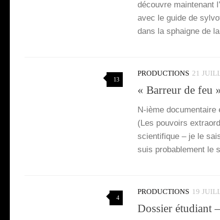
découvre main­te­nant l
avec le guide de syl­vo­
dans la sphaigne de la 
PRODUCTIONS
21 JUIL
13
« Barreur de feu »
N‑ième docu­men­taire e
(Les pou­voirs extra­or
scien­ti­fique – je le sa
suis pro­ba­ble­ment le 
PRODUCTIONS
19 JUIL
4
Dossier étudiant 