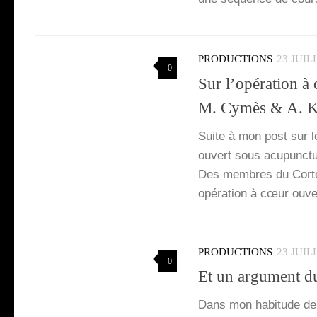
PRODUCTIONS
23 JUIL
0
Sur l’opération à
M. Cymès & A. 
Suite à mon post sur le
ouvert sous acu­punc­t
Des membres du Cor­tecs
opé­ra­tion à cœur ouv
PRODUCTIONS
23 JUIL
0
Et un argument du
Dans mon habi­tude de l