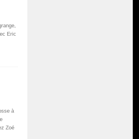
grange,
vec Eric
dosse à
se
hez Zoé