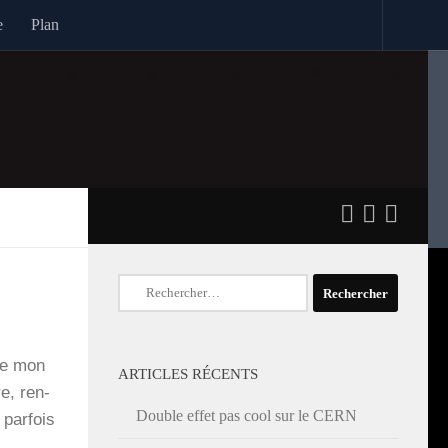
e
Plan
Rechercher :
ue mon
ARTICLES RÉCENTS
re, ren­
Double effet pas cool sur le CERN
par­fois