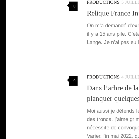
PRODUCTIONS
5 JUILL
0
Relique France In
On m’a deman­dé d’ex­h
il y a 15 ans pile. C’é
Lange. Je n’ai pas eu l
PRODUCTIONS
4 JUILL
9
Dans l’arbre de l
planquer quelque
Moi aus­si je défends l
des troncs, j’aime gri
néces­site de convo­quer
Varier, fin mai 2022, 