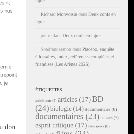
ligne
es »,
eds nus
Richard Monvoisin
dans
Deux confs en
ligne
pierre
dans
Deux confs en ligne
Soadfandaemon
dans
Placebo, enquête –
Glossaires, Index, références complètes et
friandises (Les Arènes 2026)
er­nier
tre­point
, je
ÉTIQUETTES
BD
articles
(17)
archéologie
(5)
(24)
biologie
(14)
documentaire
(8)
documentaires
(23)
enfants
(7)
esprit critique
(17)
au don
fake news
(6)
films
(24)