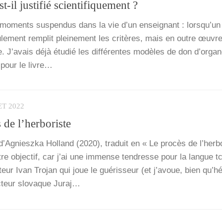
t-il justifié scientifiquement ?
ments sus­pen­dus dans la vie d’un ensei­gnant : lors­qu’un 
ule­ment rem­plit plei­ne­ment les cri­tères, mais en outre œuvr
le. J’a­vais déjà étu­dié les dif­fé­rentes modèles de don d’or­ga
, pour le livre…
ET 2022
s de l’herboriste
d’A­gniesz­ka Hol­land (2020), tra­duit en « Le pro­cès de l’her­bo
re objec­tif, car j’ai une immense ten­dresse pour la langue 
teur Ivan Tro­jan qui joue le gué­ris­seur (et j’a­voue, bien qu’­hé­
ac­teur slo­vaque Juraj…