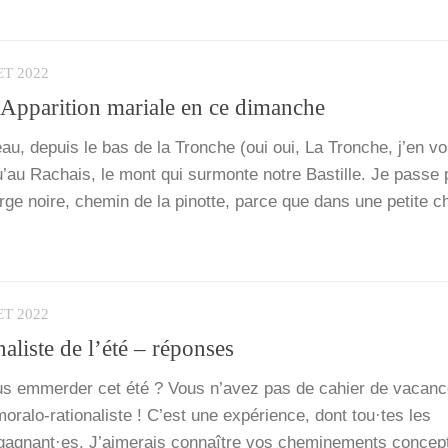
ET 2022
! Apparition mariale en ce dimanche
eau, depuis le bas de la Tronche (oui oui, La Tronche, j’en vo
u’au Rachais, le mont qui sur­monte notre Bas­tille. Je passe p
ierge noire, che­min de la pinotte, parce que dans une petite ch
ET 2022
aliste de l’été – réponses
s emmer­der cet été ? Vous n’a­vez pas de cahier de vacanc
ra­­lo-ratio­­na­­liste ! C’est une expé­rience, dont tou·tes les
gagnant·es. J’ai­me­rais connaître vos che­mi­ne­ments concep­