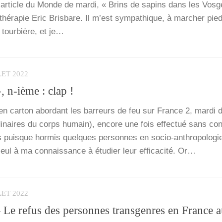
’ar­ticle du Monde de mar­di, « Brins de sapins dans les Vosg
thé­ra­pie Eric Bris­bare. Il m’est sym­pa­thique, à mar­cher pi
tour­bière, et je…
LET 2022
, n‑ième : clap !
n car­ton abor­dant les bar­reurs de feu sur France 2, mar­di d
­di­naires du corps humain), encore une fois effec­tué sans con
is puisque hor­mis quelques per­sonnes en socio-anthro­­po­­lo­­gie
seul à ma connais­sance à étu­dier leur effi­ca­ci­té. Or…
LET 2022
– Le refus des personnes transgenres en France 