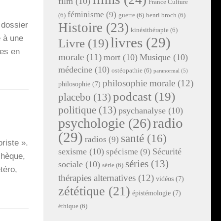
film
(10)
France Culture
féminisme
(9)
(6)
guerre
(6)
henri broch
(6)
dos­sier
Histoire
(23)
kinésithérapie
(6)
e à une
livres
(29)
Livre
(19)
nes en
morale
(11)
mort
(10)
Musique
(10)
médecine
(10)
ostéopathie
(6)
paranormal
(5)
philosophie morale
(12)
philosophie
(7)
podcast
(19)
placebo
(13)
politique
(13)
psychanalyse
(10)
radio
psychologie
(26)
(29)
santé
(16)
radios
(9)
­riste ».
sexisme
(10)
Sécurité
spécisme
(9)
tchèque,
séries
(13)
sociale
(10)
série
(6)
té­ro,
thérapies alternatives
(12)
vidéos
(7)
zététique
(21)
épistémologie
(7)
éthique
(6)