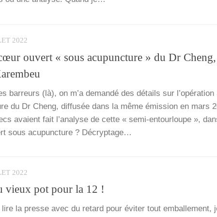
LET 2022
 cœur ouvert « sous acupuncture » du Dr Cheng,
Karembeu
s bar­reurs (là), on m’a deman­dé des détails sur l’o­pé­ra­tio
ure du Dr Cheng, dif­fu­sée dans la même émis­sion en mars 
 avaient fait l’a­na­lyse de cette « semi-entour­­loupe », da
ert sous acu­punc­ture ? Décryp­tage…
LET 2022
 vieux pot pour la 12 !
ire la presse avec du retard pour évi­ter tout embal­le­ment, j