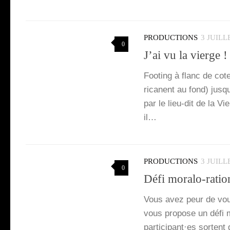
PRODUCTIONS
3 JUILL
0
J’ai vu la vierge 
Foo­ting à flanc de cot
ricanent au fond) jus­q
par le lieu-dit de la V
il…
PRODUCTIONS
3 JUILL
0
Défi moralo-ration
Vous avez peur de vou
vous pro­pose un défi mo
participant·es sortent 