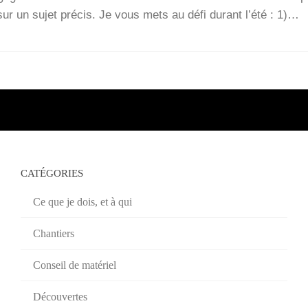
 sur un sujet pré­cis. Je vous mets au défi durant l’é­té : 1)…
CATÉGORIES
Ce que je dois, et à qui
Chantiers
Conseil de matériel
Découvertes