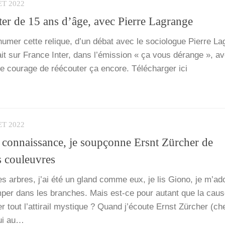
ET 2022
ter de 15 ans d’âge, avec Pierre Lagrange
u­mer cette relique, d’un débat avec le socio­logue Pierre La
­tait sur France Inter, dans l’é­mis­sion « ça vous dérange », a
e cou­rage de réécou­ter ça encore. Télé­char­ger ici
ET 2022
a connaissance, je soupçonne Ersnt Zürcher de
s couleuvres
es arbres, j’ai été un gland comme eux, je lis Gio­no, je m’a­
m­per dans les branches. Mais est-ce pour autant que la cau
 tout l’at­ti­rail mys­tique ? Quand j’é­coute Ernst Zür­cher (c
qui au…