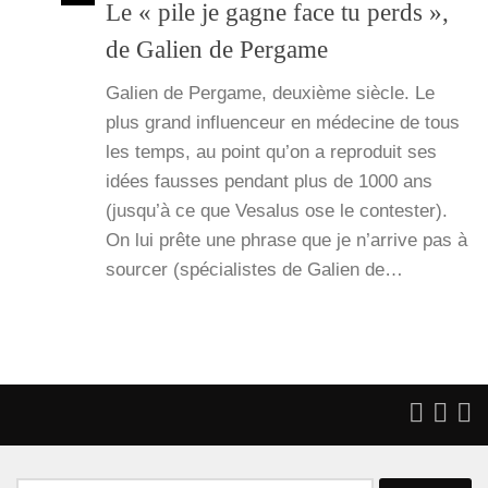
Le « pile je gagne face tu perds »,
de Galien de Pergame
Galien de Per­game, deuxième siècle. Le
plus grand influen­ceur en méde­cine de tous
les temps, au point qu’on a repro­duit ses
idées fausses pen­dant plus de 1000 ans
(jus­qu’à ce que Vesa­lus ose le contes­ter).
On lui prête une phrase que je n’ar­rive pas à
sour­cer (spé­cia­listes de Galien de…