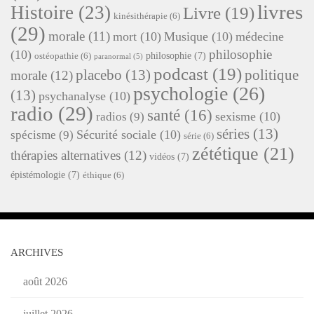
livres
Histoire
(23)
Livre
(19)
kinésithérapie
(6)
(29)
morale
(11)
mort
(10)
Musique
(10)
médecine
philosophie
(10)
philosophie
(7)
ostéopathie
(6)
paranormal
(5)
podcast
(19)
placebo
(13)
politique
morale
(12)
psychologie
(26)
(13)
psychanalyse
(10)
radio
(29)
santé
(16)
sexisme
(10)
radios
(9)
séries
(13)
Sécurité sociale
(10)
spécisme
(9)
série
(6)
zététique
(21)
thérapies alternatives
(12)
vidéos
(7)
épistémologie
(7)
éthique
(6)
ARCHIVES
août 2026
juillet 2026