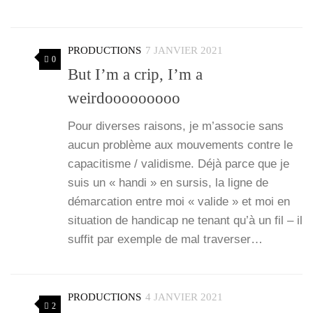
PRODUCTIONS
7 JANVIER 2021
0
But I’m a crip, I’m a
weirdooooooooo
Pour diverses rai­sons, je m’associe sans
aucun pro­blème aux mou­ve­ments contre le
capa­ci­tisme / vali­disme. Déjà parce que je
suis un « han­di » en sur­sis, la ligne de
démar­ca­tion entre moi « valide » et moi en
situa­tion de han­di­cap ne tenant qu’à un fil – il
suf­fit par exemple de mal tra­ver­ser…
PRODUCTIONS
4 JANVIER 2021
2