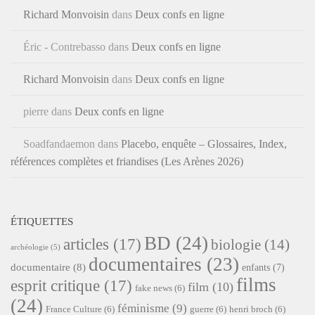
Richard Monvoisin
dans
Deux confs en ligne
Éric - Contrebasso
dans
Deux confs en ligne
Richard Monvoisin
dans
Deux confs en ligne
pierre
dans
Deux confs en ligne
Soadfandaemon
dans
Placebo, enquête – Glossaires, Index,
références complètes et friandises (Les Arènes 2026)
ÉTIQUETTES
BD
(24)
articles
(17)
biologie
(14)
archéologie
(5)
documentaires
(23)
documentaire
(8)
enfants
(7)
films
esprit critique
(17)
film
(10)
fake news
(6)
(24)
féminisme
(9)
France Culture
(6)
guerre
(6)
henri broch
(6)