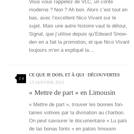
Vous vous rap­pe­lez de VLC, un conte
moderne ? Non ? Ah bon. Alors c’est tout en
bas, avec l’ex­cellent Nico Vivant sur le
sujet. Mais une autre his­toire vaut le détour,
Signal, que j’u­ti­lise depuis qu’Ed­ward Snow­
den en a fait la pro­mo­tion, et que Nico Vivant
tou­jours m’en a expli­qué la…
CE QUE JE DOIS, ET À QUI
/
DÉCOUVERTES
0
13 JANVIER 2021
« Mettre de part » en Limousin
« Mettre de part », trou­ver les bonnes fon­
taines votives par la divi­na­tion au char­bon.
On peut savou­rer le docu­men­taire « Lu païs
de las bonas fonts » en patois limou­sin