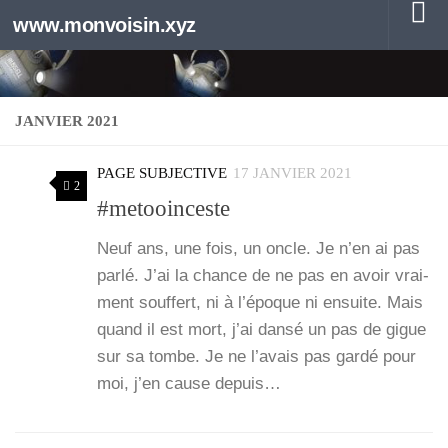
www.monvoisin.xyz
Au dessous du contenu
JANVIER 2021
PAGE SUBJECTIVE
17 JANVIER 2021
2
#metooinceste
Neuf ans, une fois, un oncle. Je n’en ai pas
par­lé. J’ai la chance de ne pas en avoir vrai­
ment souf­fert, ni à l’é­poque ni ensuite. Mais
quand il est mort, j’ai dan­sé un pas de gigue
sur sa tombe. Je ne l’a­vais pas gar­dé pour
moi, j’en cause depuis…