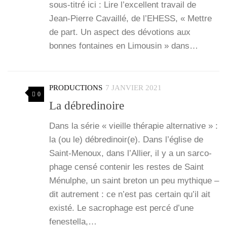
sous-titré ici : Lire l’ex­cellent tra­vail de
Jean-Pierre Cavaillé, de l’E­HESS, « Mettre
de part. Un aspect des dévo­tions aux
bonnes fon­taines en Limou­sin » dans…
PRODUCTIONS
7 JANVIER 2021
0
La débredinoire
Dans la série « vieille thé­ra­pie alter­na­tive » :
la (ou le) débredinoir(e). Dans l’é­glise de
Saint-Menoux, dans l’Al­lier, il y a un sar­co­
phage cen­sé conte­nir les restes de Saint
Ménulphe, un saint bre­ton un peu mythique –
dit autre­ment : ce n’est pas cer­tain qu’il ait
exis­té. Le sacro­phage est per­cé d’une
fenes­tel­la,…