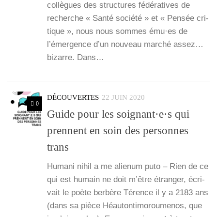
col­lègues des struc­tures fédé­ra­tives de
recherche « San­té socié­té » et « Pen­sée cri­
tique », nous nous sommes ému·es de
l’émergence d’un nou­veau mar­ché assez…
bizarre. Dans…
DÉCOUVERTES
22 JUIN 2020
0
Guide pour les soignant·e·s qui
prennent en soin des personnes
trans
Huma­ni nihil a me alie­num puto – Rien de ce
qui est humain ne doit m’être étran­ger, écri­
vait le poète ber­bère Térence il y a 2183 ans
(dans sa pièce Héau­ton­ti­mo­rou­me­nos, que