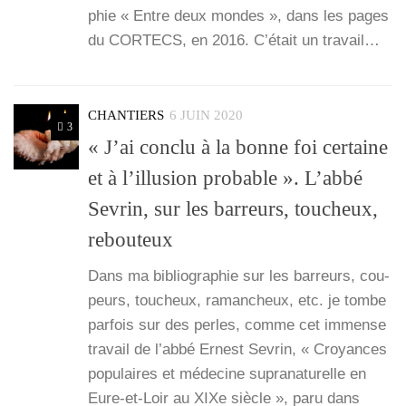
phie « Entre deux mondes », dans les pages
du CORTECS, en 2016. C’é­tait un tra­vail…
CHANTIERS
6 JUIN 2020
3
« J’ai conclu à la bonne foi certaine
et à l’illusion probable ». L’abbé
Sevrin, sur les barreurs, toucheux,
rebouteux
Dans ma biblio­gra­phie sur les bar­reurs, cou­
peurs, tou­cheux, raman­cheux, etc. je tombe
par­fois sur des perles, comme cet immense
tra­vail de l’ab­bé Ernest Sevrin, « Croyances
popu­laires et méde­cine supra­na­tu­relle en
Eure-et-Loir au XIXe siècle », paru dans