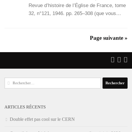
Revue d’his­toire de l’É­glise de France, tome
32, n°121, 1946. pp. 265–308 (que vous…
Page suivante »
Rechercher :
ARTICLES RÉCENTS
Double effet pas cool sur le CERN