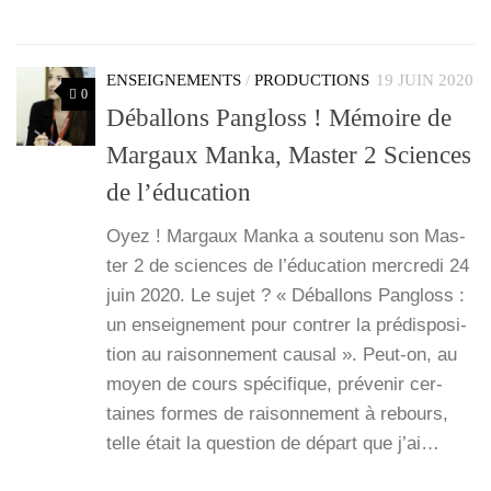
ENSEIGNEMENTS
/
PRODUCTIONS
19 JUIN 2020
0
Déballons Pangloss ! Mémoire de
Margaux Manka, Master 2 Sciences
de l’éducation
Oyez ! Mar­gaux Man­ka a sou­te­nu son Mas­
ter 2 de sciences de l’é­du­ca­tion mer­cre­di 24
juin 2020. Le sujet ? « Débal­lons Pan­gloss :
un ensei­gne­ment pour contrer la pré­dis­po­si­
tion au rai­son­ne­ment cau­sal ». Peut-on, au
moyen de cours spé­ci­fique, pré­ve­nir cer­
taines formes de rai­son­ne­ment à rebours,
telle était la ques­tion de départ que j’ai…