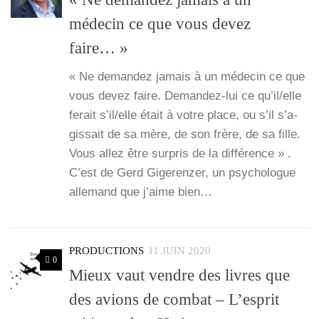
médecin ce que vous devez
faire… »
« Ne deman­dez jamais à un méde­cin ce que
vous devez faire. Deman­­dez-lui ce qu’il/elle
ferait s’il/elle était à votre place, ou s’il s’a­
gis­sait de sa mère, de son frère, de sa fille.
Vous allez être sur­pris de la dif­fé­rence » .
C’est de Gerd Gige­ren­zer, un psy­cho­logue
alle­mand que j’aime bien…
PRODUCTIONS
11 JUIN 2020
0
Mieux vaut vendre des livres que
des avions de combat – L’esprit