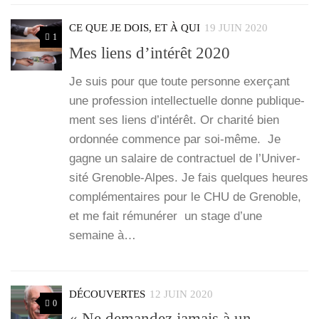
CE QUE JE DOIS, ET À QUI
19 JUIN 2020
1
Mes liens d’intérêt 2020
Je suis pour que toute per­sonne exer­çant
une pro­fes­sion intel­lec­tuelle donne publi­que­
ment ses liens d’in­té­rêt. Or cha­ri­té bien
ordon­née com­mence par soi-même. Je
gagne un salaire de contrac­tuel de l’U­ni­ver­
si­té Gre­­noble-Alpes. Je fais quelques heures
com­plé­men­taires pour le CHU de Gre­noble,
et me fait rému­né­rer un stage d’une
semaine à…
DÉCOUVERTES
12 JUIN 2020
0
« Ne demandez jamais à un