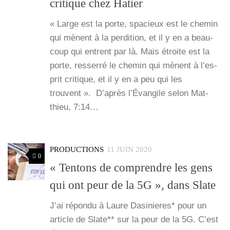
critique chez Hatier
« Large est la porte, spa­cieux est le che­min
qui mènent à la per­di­tion, et il y en a beau­
coup qui entrent par là. Mais étroite est la
porte, res­ser­ré le che­min qui mènent à l’es­
prit cri­tique, et il y en a peu qui les
trouvent ». D’a­près l’Évangile selon Mat­
thieu, 7:14…
PRODUCTIONS
11 JUIN 2020
0
« Tentons de comprendre les gens
qui ont peur de la 5G », dans Slate
J’ai répon­du à Laure Dasi­nieres* pour un
article de Slate** sur la peur de la 5G. C’est