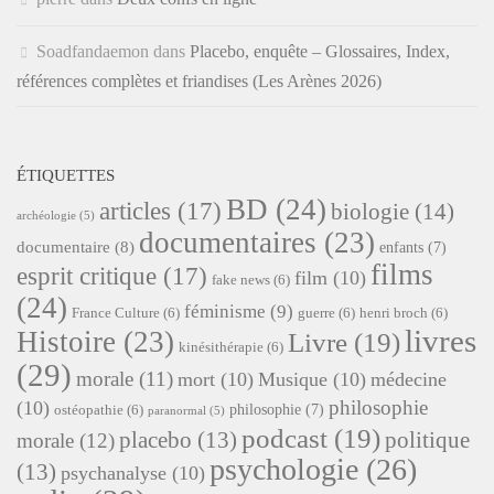
Soadfandaemon
dans
Placebo, enquête – Glossaires, Index,
références complètes et friandises (Les Arènes 2026)
ÉTIQUETTES
BD
(24)
articles
(17)
biologie
(14)
archéologie
(5)
documentaires
(23)
documentaire
(8)
enfants
(7)
films
esprit critique
(17)
film
(10)
fake news
(6)
(24)
féminisme
(9)
France Culture
(6)
guerre
(6)
henri broch
(6)
livres
Histoire
(23)
Livre
(19)
kinésithérapie
(6)
(29)
morale
(11)
mort
(10)
Musique
(10)
médecine
philosophie
(10)
philosophie
(7)
ostéopathie
(6)
paranormal
(5)
podcast
(19)
placebo
(13)
politique
morale
(12)
psychologie
(26)
(13)
psychanalyse
(10)