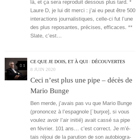
là, et ça sera repro­duit des­sous plus tard. *
Laure D, je lui dit mer­ci : j’ai eu peut être 500
inter­ac­tions jour­na­lis­tiques, celle-ci fut l’une
des plus repo­santes, pré­cises, effi­caces. **
Slate, c’est…
CE QUE JE DOIS, ET À QUI
/
DÉCOUVERTES
1
8 JUIN 2020
Ceci n’est plus une pipe – décès de
Mario Bunge
Ben merde, j’a­vais pas vu que Mario Bunge
(pro­non­cez à l’espagnole [ˈbuŋxe], si vous
vou­lez avoir l’air ini­tié) avait cas­sé sa pipe
en février. 101 ans… c’est cor­rect. Je m’é­
tais réjoui de la paru­tion de son auto­bio­gra­