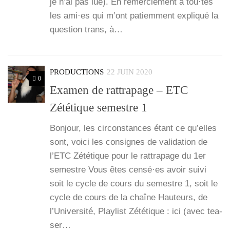
je n’ai pas lue). En remer­cie­ment à tou·tes
les ami·es qui m’ont patiem­ment expli­qué la
ques­tion trans, à…
PRODUCTIONS
22 JUIN 2020
0
Examen de rattrapage – ETC
Zététique semestre 1
Bon­jour, les cir­cons­tances étant ce qu’elles
sont, voi­ci les consignes de vali­da­tion de
l’ETC Zété­tique pour le rat­tra­page du 1er
semestre Vous êtes censé·es avoir sui­vi
soit le cycle de cours du semestre 1, soit le
cycle de cours de la chaîne Hau­teurs, de
l’U­ni­ver­si­té, Play­list Zété­tique : ici (avec tea­
ser…