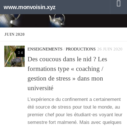
www.monvoisin.xyz
Au dessous du contenu
JUIN 2020
ENSEIGNEMENTS
/
PRODUCTIONS
26 JUIN 2020
4
Des coucous dans le nid ? Les
formations type « coaching /
gestion de stress » dans mon
université
L’expérience du confi­ne­ment a cer­tai­ne­ment
été source de stress pour tout le monde, au
pre­mier chef pour les étudiant·es voyant leur
semestre fort mal­me­né. Mais avec quelques