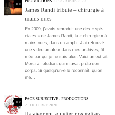
PRODUCTIONS
22 OCTOBRE 2020
0
James Randi tribute – chirurgie à
mains nues
En 2009, j’a­vais repro­duit une des « spé­
ciales » de James Ran­di, la « chi­rur­gie » à
mains nues, dans un amphi. J’ai retrou­vé
une vidéo ama­teur dans mes archives, fil­
mée par qui je ne sais plus. Voi­ci un extrait
Mer­ci à l’é­tu­diant qui m’a­vait prê­té son
corps. Si quelqu’un·e le recon­naît, qu’on
me…
PAGE SUBJECTIVE
/
PRODUCTIONS
0
21 OCTOBRE 2020
Ils viennent squatter nos églises,