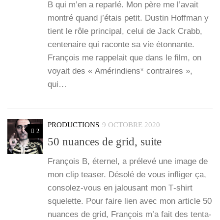
B qui m’en a repar­lé. Mon père me l’a­vait
mon­tré quand j’é­tais petit. Dus­tin Hoff­man y
tient le rôle prin­ci­pal, celui de Jack Crabb,
cen­te­naire qui raconte sa vie éton­nante.
Fran­çois me rap­pe­lait que dans le film, on
voyait des « Amé­rin­diens* contraires »,
qui…
PRODUCTIONS
9 OCTOBRE 2020
2
50 nuances de grid, suite
Fran­çois B, éter­nel, a pré­le­vé une image de
mon clip tea­ser. Déso­lé de vous infli­ger ça,
conso­­lez-vous en jalou­sant mon T‑shirt
sque­lette. Pour faire lien avec mon article 50
nuances de grid, Fran­çois m’a fait des ten­ta­