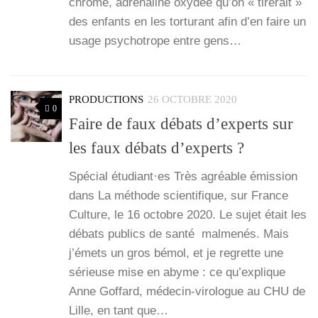
chrome, adré­na­line oxy­dée qu’on « tire­rait »
des enfants en les tor­tu­rant afin d’en faire un
usage psy­cho­trope entre gens…
PRODUCTIONS
26 OCTOBRE 2020
0
Faire de faux débats d’experts sur
les faux débats d’experts ?
Spé­cial étudiant·es Très agréable émis­sion
dans La méthode scien­ti­fique, sur France
Culture, le 16 octobre 2020. Le sujet était les
débats publics de san­té mal­me­nés. Mais
j’é­mets un gros bémol, et je regrette une
sérieuse mise en abyme : ce qu’ex­plique
Anne Gof­fard, méde­­cin-viro­­logue au CHU de
Lille, en tant que…