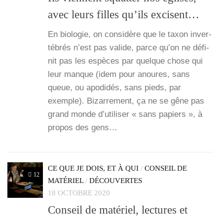
avec leurs filles qu’ils excisent…
En bio­lo­gie, on consi­dère que le taxon inver­
té­brés n’est pas valide, parce qu’on ne défi­
nit pas les espèces par quelque chose qui
leur manque (idem pour anoures, sans
queue, ou apo­di­dés, sans pieds, par
exemple). Bizar­re­ment, ça ne se gêne pas
grand monde d’utiliser « sans papiers », à
pro­pos des gens…
CE QUE JE DOIS, ET À QUI
/
CONSEIL DE
12
MATÉRIEL
/
DÉCOUVERTES
18 OCTOBRE 2020
Conseil de matériel, lectures et