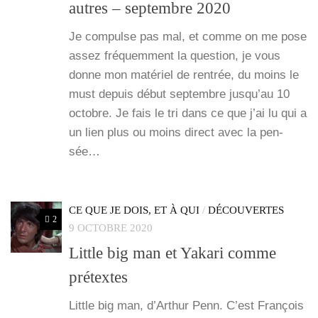
autres – septembre 2020
Je com­pulse pas mal, et comme on me pose
assez fré­quem­ment la ques­tion, je vous
donne mon maté­riel de ren­trée, du moins le
must depuis début sep­tembre jus­qu’au 10
octobre. Je fais le tri dans ce que j’ai lu qui a
un lien plus ou moins direct avec la pen­
sée…
CE QUE JE DOIS, ET À QUI
/
DÉCOUVERTES
2
9 OCTOBRE 2020
Little big man et Yakari comme
prétextes
Lit­tle big man, d’Ar­thur Penn. C’est Fran­çois