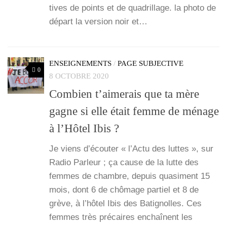
tives de points et de qua­drillage. la pho­to de
départ la ver­sion noir et…
ENSEIGNEMENTS
/
PAGE SUBJECTIVE
0
8 OCTOBRE 2020
Combien t’aimerais que ta mère
gagne si elle était femme de ménage
à l’Hôtel Ibis ?
Je viens d’é­cou­ter « l’Ac­tu des luttes », sur
Radio Par­leur ; ça cause de la lutte des
femmes de chambre, depuis qua­si­ment 15
mois, dont 6 de chô­mage par­tiel et 8 de
grève, à l’hô­tel Ibis des Bati­gnolles. Ces
femmes très pré­caires enchaînent les