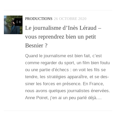
PRODUCTIONS
26 OCTOBRE 2020
6
Le journalisme d’Inès Léraud –
vous reprendrez bien un petit
Besnier ?
Quand le jour­na­lisme est bien fait, c’est
comme regar­der du sport, un film bien fou­tu
ou une par­tie d’é­checs : on voit les fils se
tendre, les stra­té­gies appa­raître, et se des­
si­ner les forces en pré­sence. En France,
nous avons quelques jour­na­listes éner­vées.
Anne Poi­ret, j’en ai un peu par­lé déjà.…