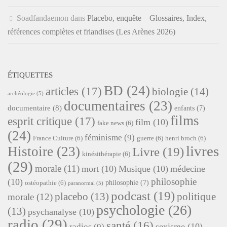
Soadfandaemon
dans
Placebo, enquête – Glossaires, Index,
références complètes et friandises (Les Arènes 2026)
ÉTIQUETTES
BD
(24)
articles
(17)
biologie
(14)
archéologie
(5)
documentaires
(23)
documentaire
(8)
enfants
(7)
films
esprit critique
(17)
film
(10)
fake news
(6)
(24)
féminisme
(9)
France Culture
(6)
guerre
(6)
henri broch
(6)
livres
Histoire
(23)
Livre
(19)
kinésithérapie
(6)
(29)
morale
(11)
mort
(10)
Musique
(10)
médecine
philosophie
(10)
philosophie
(7)
ostéopathie
(6)
paranormal
(5)
podcast
(19)
placebo
(13)
politique
morale
(12)
psychologie
(26)
(13)
psychanalyse
(10)
radio
(29)
santé
(16)
sexisme
(10)
radios
(9)