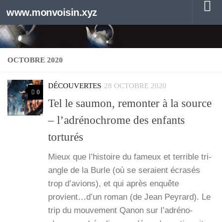
www.monvoisin.xyz
Au dessous du contenu
OCTOBRE 2020
DÉCOUVERTES
28 OCTOBRE 2020
0
Tel le saumon, remonter à la source
– l’adrénochrome des enfants
torturés
Mieux que l’his­toire du fameux et ter­rible tri­
angle de la Burle (où se seraient écra­sés
trop d’a­vions), et qui après enquête
provient…d’un roman (de Jean Pey­rard). Le
trip du mou­ve­ment Qanon sur l’a­dré­no­