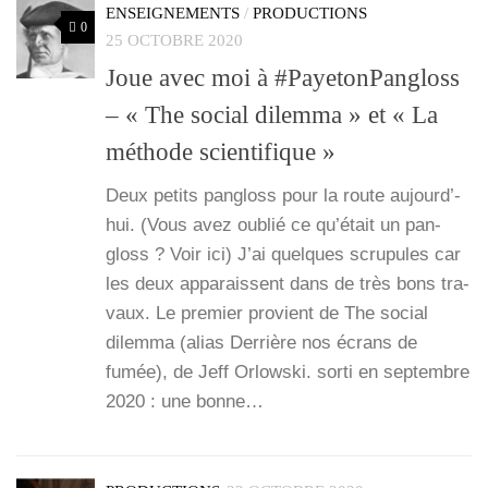
ENSEIGNEMENTS
/
PRODUCTIONS
0
25 OCTOBRE 2020
Joue avec moi à #PayetonPangloss
– « The social dilemma » et « La
méthode scientifique »
Deux petits pan­gloss pour la route aujourd’­
hui. (Vous avez oublié ce qu’é­tait un pan­
gloss ? Voir ici) J’ai quelques scru­pules car
les deux appa­raissent dans de très bons tra­
vaux. Le pre­mier pro­vient de The social
dilem­ma (alias Der­rière nos écrans de
fumée), de Jeff Orlows­ki. sor­ti en sep­tembre
2020 : une bonne…