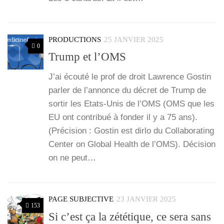
PRODUCTIONS
25 JANVIER 2025
0
Trump et l’OMS
J’ai écou­té le prof de droit Law­rence Gos­tin
par­ler de l’an­nonce du décret de Trump de
sor­tir les Etats-Unis de l’OMS (OMS que les
EU ont contri­bué à fon­der il y a 75 ans).
(Pré­ci­sion : Gos­tin est dir­lo du Col­la­bo­ra­ting
Cen­ter on Glo­bal Health de l’OMS). Déci­sion
on ne peut…
PAGE SUBJECTIVE
23 JANVIER 2025
153
Si c’est ça la zététique, ce sera sans