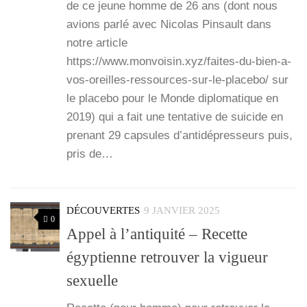
de ce jeune homme de 26 ans (dont nous
avions par­lé avec Nico­las Pin­sault dans
notre article
https://www.monvoisin.xyz/faites-du-bien-a-
vos-oreilles-ressources-sur-le-placebo/ sur
le pla­ce­bo pour le Monde diplo­ma­tique en
2019) qui a fait une ten­ta­tive de sui­cide en
pre­nant 29 cap­sules d’an­ti­dé­pres­seurs puis,
pris de…
DÉCOUVERTES
9 JANVIER 2025
0
Appel à l’antiquité – Recette
égyptienne retrouver la vigueur
sexuelle