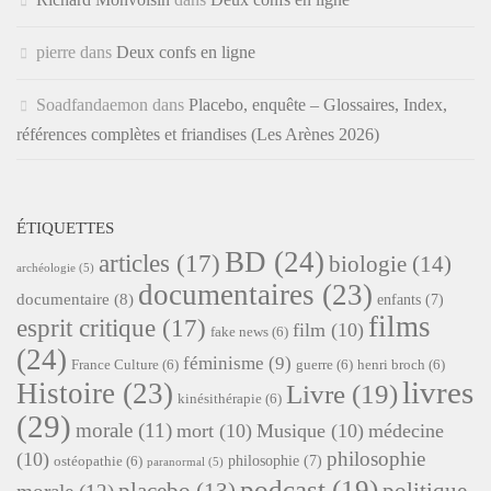
pierre
dans
Deux confs en ligne
Soadfandaemon
dans
Placebo, enquête – Glossaires, Index,
références complètes et friandises (Les Arènes 2026)
ÉTIQUETTES
BD
(24)
articles
(17)
biologie
(14)
archéologie
(5)
documentaires
(23)
documentaire
(8)
enfants
(7)
films
esprit critique
(17)
film
(10)
fake news
(6)
(24)
féminisme
(9)
France Culture
(6)
guerre
(6)
henri broch
(6)
livres
Histoire
(23)
Livre
(19)
kinésithérapie
(6)
(29)
morale
(11)
mort
(10)
Musique
(10)
médecine
philosophie
(10)
philosophie
(7)
ostéopathie
(6)
paranormal
(5)
podcast
(19)