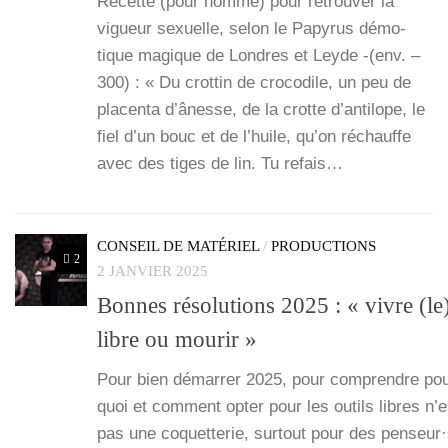
Recette (pour homme) pour retrou­ver la
vigueur sexuelle, selon le Papy­rus démo­
tique magique de Londres et Leyde -(env. –
300) : « Du crot­tin de cro­co­dile, un peu de
pla­cen­ta d’â­nesse, de la crotte d’an­ti­lope, le
fiel d’un bouc et de l’huile, qu’on réchauffe
avec des tiges de lin. Tu refais…
CONSEIL DE MATÉRIEL
/
PRODUCTIONS
2
2 JANVIER 2025
Bonnes résolutions 2025 : « vivre (le
libre ou mourir »
Pour bien démar­rer 2025, pour com­prendre pou
quoi et com­ment opter pour les outils libres n’e
pas une coquet­te­rie, sur­tout pour des penseur