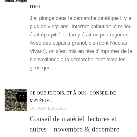
moi
J’ai plon­gé dans la démarche zété­tique il y a
plus de vingt ans. Inter­net bal­bu­tiait le milieu
était épar­pillé, le ton y était un peu rugueux.
Avec des copains gre­no­blois (dont Nico­las
Vivant), on s’est mis en tête d’imprimer de la
bien­veillance à la démarche, tant avec les
gens qui…
CE QUE JE DOIS, ET À QUI
/
CONSEIL DE
2
MATÉRIEL
19 JANVIER 2025
Conseil de matériel, lectures et
autres – novembre & décembre