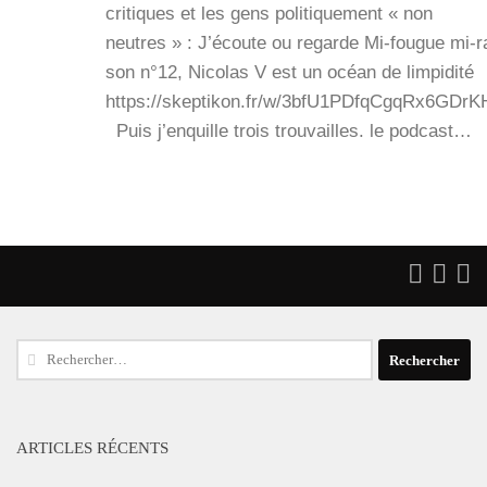
cri­tiques et les gens poli­ti­que­ment « non
neutres » : J’é­coute ou regarde Mi-fougue mi-ra
son n°12, Nico­las V est un océan de lim­pi­di­té
https://skeptikon.fr/w/3bfU1PDfqCgqRx6GDr
Puis j’en­quille trois trou­vailles. le pod­cast…
Rechercher :
ARTICLES RÉCENTS