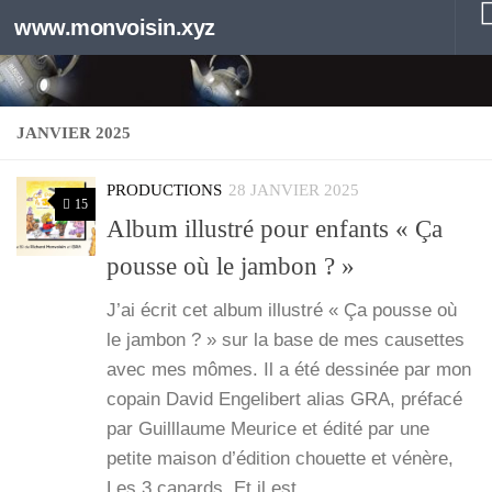
www.monvoisin.xyz
Au dessous du contenu
JANVIER 2025
PRODUCTIONS
28 JANVIER 2025
15
Album illustré pour enfants « Ça
pousse où le jambon ? »
J’ai écrit cet album illus­tré « Ça pousse où
le jam­bon ? » sur la base de mes cau­settes
avec mes mômes. Il a été des­si­née par mon
copain David Enge­li­bert alias GRA, pré­fa­cé
par Guill­laume Meu­rice et édi­té par une
petite mai­son d’é­di­tion chouette et vénère,
Les 3 canards. Et il est…