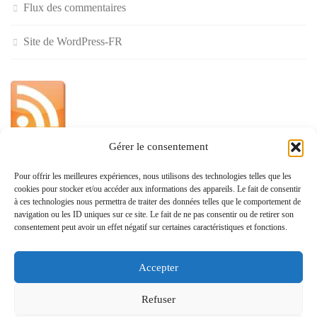
Flux des commentaires
Site de WordPress-FR
Gérer le consentement
»
Pour offrir les meilleures expériences, nous utilisons des technologies telles que les
cookies pour stocker et/ou accéder aux informations des appareils. Le fait de consentir
Politique de confidentialité
à ces technologies nous permettra de traiter des données telles que le comportement de
navigation ou les ID uniques sur ce site. Le fait de ne pas consentir ou de retirer son
consentement peut avoir un effet négatif sur certaines caractéristiques et fonctions.
Accepter
www.monvoisin.xyz © 2026. Tous droits réservés.
Refuser
Fièrement propulsé par
- Conçu par
Allez sur Hueman Pro