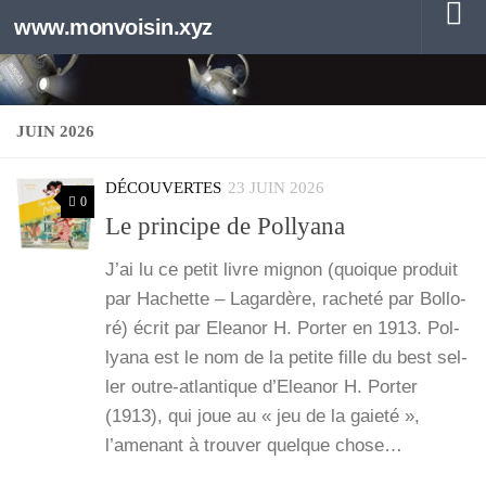
www.monvoisin.xyz
Au dessous du contenu
JUIN 2026
DÉCOUVERTES
23 JUIN 2026
0
Le principe de Pollyana
J’ai lu ce petit livre mignon (quoique pro­duit
par Hachette – Lagar­dère, rache­té par Bol­lo­
ré) écrit par Elea­nor H. Por­ter en 1913. Pol­
lya­na est le nom de la petite fille du best sel­
ler outre-atlan­­tique d’Eleanor H. Por­ter
(1913), qui joue au « jeu de la gaie­té »,
l’amenant à trou­ver quelque chose…