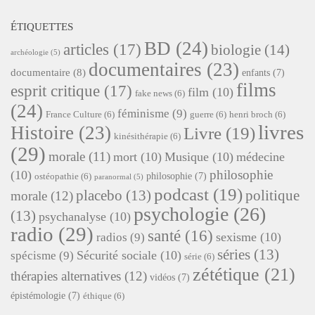
ÉTIQUETTES
BD
(24)
articles
(17)
biologie
(14)
archéologie
(5)
documentaires
(23)
documentaire
(8)
enfants
(7)
films
esprit critique
(17)
film
(10)
fake news
(6)
(24)
féminisme
(9)
France Culture
(6)
guerre
(6)
henri broch
(6)
livres
Histoire
(23)
Livre
(19)
kinésithérapie
(6)
(29)
morale
(11)
mort
(10)
Musique
(10)
médecine
philosophie
(10)
philosophie
(7)
ostéopathie
(6)
paranormal
(5)
podcast
(19)
placebo
(13)
politique
morale
(12)
psychologie
(26)
(13)
psychanalyse
(10)
radio
(29)
santé
(16)
sexisme
(10)
radios
(9)
séries
(13)
Sécurité sociale
(10)
spécisme
(9)
série
(6)
zététique
(21)
thérapies alternatives
(12)
vidéos
(7)
épistémologie
(7)
éthique
(6)