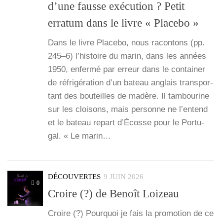
d’une fausse exécution ? Petit
erratum dans le livre « Placebo »
Dans le livre Pla­ce­bo, nous racon­tons (pp.
245–6) l’histoire du marin, dans les années
1950, enfer­mé par erreur dans le contai­ner
de réfri­gé­ra­tion ­d’un bateau anglais trans­por­
tant des bou­teilles de madère. Il tam­bou­rine
sur les cloi­sons, mais per­sonne ne l­’entend
et le bateau repart d’Écosse pour le Por­tu­
gal. « Le marin…
DÉCOUVERTES
9 JUIN 2026
0
Croire (?) de Benoît Loizeau
Croire (?) Pour­quoi je fais la pro­mo­tion de ce