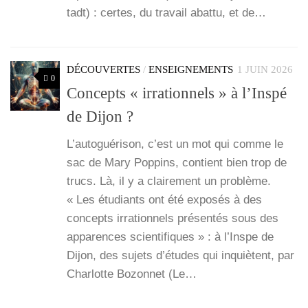
tadt) : certes, du tra­vail abat­tu, et de…
DÉCOUVERTES
/
ENSEIGNEMENTS
1 JUIN 2026
0
Concepts « irrationnels » à l’Inspé
de Dijon ?
L’au­to­gué­ri­son, c’est un mot qui comme le
sac de Mary Pop­pins, contient bien trop de
trucs. Là, il y a clai­re­ment un pro­blème.
« Les étu­diants ont été expo­sés à des
concepts irra­tion­nels pré­sen­tés sous des
appa­rences scien­ti­fiques » : à l’Inspe de
Dijon, des sujets d’études qui inquiètent, par
Char­lotte Bozon­net (Le…