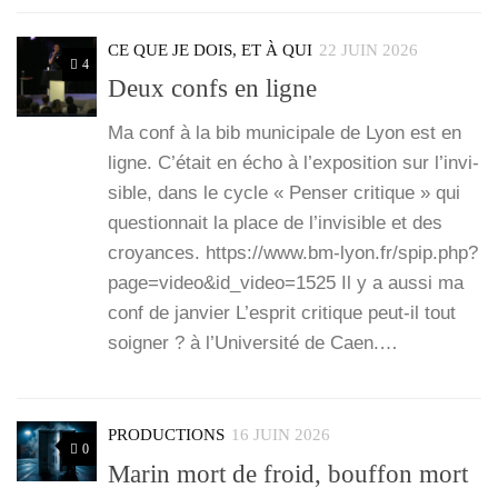
CE QUE JE DOIS, ET À QUI
22 JUIN 2026
4
Deux confs en ligne
Ma conf à la bib muni­ci­pale de Lyon est en
ligne. C’é­tait en écho à l’ex­po­si­tion sur l’in­vi­
sible, dans le cycle « Pen­ser cri­tique » qui
ques­tion­nait la place de l’invisible et des
croyances. https://www.bm-lyon.fr/spip.php?
page=video&id_video=1525 Il y a aus­si ma
conf de jan­vier L’esprit cri­tique peut-il tout
soi­gner ? à l’U­ni­ver­si­té de Caen.…
PRODUCTIONS
16 JUIN 2026
0
Marin mort de froid, bouffon mort