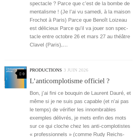
spec­tacle ? Parce que c’est de la bombe de
men­ta­lisme ! (Je l’ai vu same­di, à la mai­son
Fro­chot à Paris) Parce que Benoît Loi­zeau
est déli­cieux Parce qu’il va jouer son spec­
tacle entre octobre 26 et mars 27 au théâtre
Cla­vel (Paris),…
PRODUCTIONS
3 JUIN 2026
0
L’anticomplotisme officiel ?
Bon, j’ai fini ce bou­quin de Laurent Dau­ré, et
même si je ne suis pas capable (et n’ai pas
le temps) de véri­fier les innom­brables
exemples déli­vrés, je mets enfin des mots
sur ce qui cloche chez les anti-com­­plo­­tistes
« pro­fes­sion­nels » (comme Rudy Reichs­