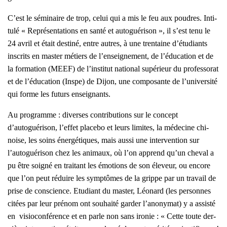
C’est le sémi­naire de trop, celui qui a mis le feu aux poudres. Inti­
tu­lé « Repré­sen­ta­tions en san­té et auto­gué­ri­son », il s’est tenu le
24 avril et était des­ti­né, entre autres, à une tren­taine d’étudiants
ins­crits en mas­ter métiers de l’enseignement, de l’éducation et de
la for­ma­tion (MEEF) de l’institut natio­nal supé­rieur du pro­fes­so­rat
et de l’éducation (Inspe) de Dijon, une com­po­sante de l’université
qui forme les futurs ensei­gnants.
Au pro­gramme : diverses contri­bu­tions sur le concept
d’autoguérison, l’effet pla­ce­bo et leurs limites, la méde­cine chi­
noise, les soins éner­gé­tiques, mais aus­si une inter­ven­tion sur
l’autoguérison chez les ani­maux, où l’on apprend qu’un che­val a
pu être soi­gné en trai­tant les émo­tions de son éle­veur, ou encore
que l’on peut réduire les symp­tômes de la grippe par un tra­vail de
prise de conscience. Etu­diant du mas­ter, Léo­nard (les per­sonnes
citées par leur pré­nom ont sou­hai­té gar­der l’anonymat) y a assis­té
en visio­con­fé­rence et en parle non sans iro­nie : « Cette toute der­