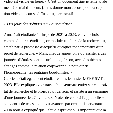
vidéo est visible en ligne. « C’est un docu­ment que je renie tota­le­
ment ! Je n’ai d’ailleurs jamais don­né mon accord pour sa cap­ta­
tion vidéo ni pour sa dif­fu­sion », pré­cise-t-il.
« Des jour­nées d’études sur l’autoguérison »
Anna était étu­diante à l’Inspe de 2021 à 2023, et avait choi­si,
comme d’autres étu­diants, ce module « culture de la recherche »,
atti­rée par la pro­messe d’acquérir quelques fon­da­men­taux d’un
pro­jet de recherche. « Mais, chaque année, on a dû assis­ter à des
jour­nées d’études por­tant sur l’autoguérison, avec des thèmes
étranges comme la rela­tion corps-esprit, le pou­voir de
l’homéopathie, les pra­tiques boud­dhistes. »
Gabrielle était éga­le­ment étu­diante dans le mas­ter MEEF SVT en
2023. Elle explique avoir tra­vaillé un semestre entier sur cet ins­ti­
tut de recherche et le pro­jet auto­gué­ri­son, et assis­té à un sémi­naire
d’une jour­née, le 27 avril 2023. Notes de cours à l’appui, elle se
sou­vient « de trucs dou­teux » avan­cés par cer­tains inter­ve­nants :
« On nous a expli­qué que l’état d’esprit est plus impor­tant que la