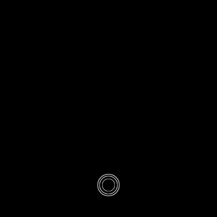
DÉCOUVERTES
/
ENSEIGNEMENTS
0
Concepts
« irrationnel
s » à l’Inspé