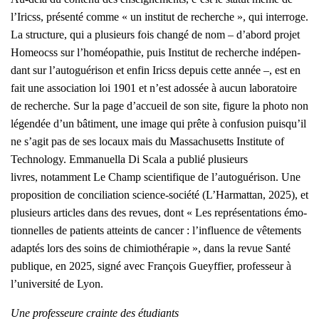
l’Iricss, pré­sen­té comme « un ins­ti­tut de recherche », qui inter­roge.
La struc­ture, qui a plu­sieurs fois chan­gé de nom – d’abord pro­jet
Homeocss sur l’homéopathie, puis Ins­ti­tut de recherche indé­pen­
dant sur l’autoguérison et enfin Iricss depuis cette année –, est en
fait une asso­cia­tion loi 1901 et n’est ados­sée à aucun labo­ra­toire
de recherche. Sur la page d’accueil de son site, figure la pho­to non
légen­dée d’un bâti­ment, une image qui prête à confu­sion puisqu’il
ne s’agit pas de ses locaux mais du Mas­sa­chu­setts Ins­ti­tute of
Tech­no­lo­gy. Emma­nuel­la Di Sca­la a publié plu­sieurs
livres, notam­ment Le Champ scien­ti­fique de l’autoguérison. Une
pro­po­si­tion de conci­lia­tion science-socié­té (L’Harmattan, 2025), et
plu­sieurs articles dans des revues, dont « Les repré­sen­ta­tions émo­
tion­nelles de patients atteints de can­cer : l’influence de vête­ments
adap­tés lors des soins de chi­mio­thé­ra­pie », dans la revue San­té
publique, en 2025, signé avec Fran­çois Gueyf­fier, pro­fes­seur à
l’université de Lyon.
Une pro­fes­seure crainte des étu­diants