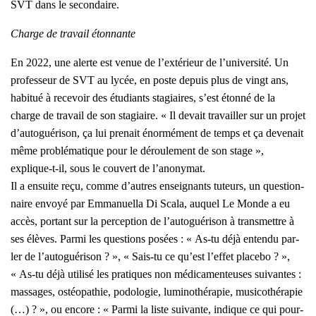
SVT dans le secon­daire.
Charge de tra­vail éton­nante
En 2022, une alerte est venue de l’extérieur de l’université. Un
pro­fes­seur de SVT au lycée, en poste depuis plus de vingt ans,
habi­tué à rece­voir des étu­diants sta­giaires, s’est éton­né de la
charge de tra­vail de son sta­giaire. « Il devait tra­vailler sur un pro­jet
d’autoguérison, ça lui pre­nait énor­mé­ment de temps et ça deve­nait
même pro­blé­ma­tique pour le dérou­le­ment de son stage »,
explique-t-il, sous le cou­vert de l’anonymat.
Il a ensuite reçu, comme d’autres ensei­gnants tuteurs, un ques­tion­
naire envoyé par Emma­nuel­la Di Sca­la, auquel Le Monde a eu
accès, por­tant sur la per­cep­tion de l’autoguérison à trans­mettre à
ses élèves. Par­mi les ques­tions posées : « As-tu déjà enten­du par­
ler de l’autoguérison ? », « Sais-tu ce qu’est l’effet pla­ce­bo ? »,
« As-tu déjà uti­li­sé les pra­tiques non médi­ca­men­teuses sui­vantes :
mas­sages, ostéo­pa­thie, podo­lo­gie, lumi­no­thé­ra­pie, musi­co­thé­ra­pie
(…) ? », ou encore : « Par­mi la liste sui­vante, indique ce qui pour­