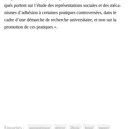
qués portent sur l’étude des repré­sen­ta­tions sociales et des méca­
nismes d’adhésion à cer­taines pra­tiques contro­ver­sées, dans le
cadre d’une démarche de recherche uni­ver­si­taire, et non sur la
pro­mo­tion de ces pra­tiques ».
Étiquettes :
autoguérison
dérive
Dijon
Inspé
master