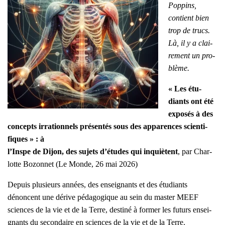
Pop­pins,
contient bien
trop de trucs.
Là, il y a clai­
re­ment un pro­
blème.
« Les étu­
diants ont été
expo­sés à des
concepts irra­tion­nels pré­sen­tés sous des appa­rences scien­ti­
fiques » : à
l’Inspe de Dijon, des sujets d’études qui inquiètent
, par Char­
lotte Bozon­net (Le Monde, 26 mai 2026)
Depuis plu­sieurs années, des ensei­gnants et des étu­diants
dénoncent une dérive péda­go­gique au sein du mas­ter MEEF
sciences de la vie et de la Terre, des­ti­né à for­mer les futurs ensei­
gnants du secon­daire en sciences de la vie et de la Terre.