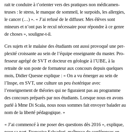
rait te conduire à t’orienter vers des pra­tiques non médi­ca­men­
teuses : le stress, le manque de som­meil, le sur­poids, les aller­gies,
le can­cer (…) ». « J’ai refu­sé de le dif­fu­ser. Mes élèves sont
mineurs et n’ont pas le recul néces­saire pour répondre à ce genre
de choses », sou­ligne-t-il.
Ces sujets et le malaise des étu­diants ont aus­si pro­vo­qué une per­
plexi­té crois­sante au sein de l’équipe ensei­gnante du mas­ter. Pro­
fes­seur agré­gé de SVT et doc­teur en géo­lo­gie à l’UBE, à la
retraite de son poste de for­ma­teur aux concours depuis quelques
mois, Didier Quesne explique : « On a vu émer­ger au sein de
l’Inspe, en SVT, une culture un peu éso­té­rique avec
l’enseignement de théo­ries qui ne figu­raient pas au pro­gramme
des concours pré­pa­rés par nos étu­diants. Lorsque nous en avons
par­lé à Mme Di Sca­la, nous nous sommes fait envoyer bala­der au
nom de la liber­té péda­go­gique. »
« J’ai com­men­cé à me poser des ques­tions dès 2016 », explique,
pour sa part, Fran­çoise Sal­va­do­ri, maî­tresse de confé­rences en