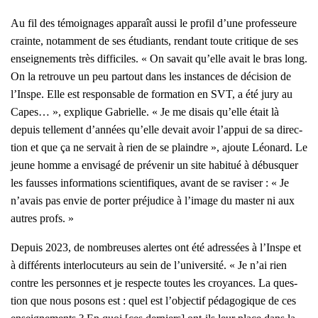
Au fil des témoi­gnages appa­raît aus­si le pro­fil d’une pro­fes­seure
crainte, notam­ment de ses étu­diants, ren­dant toute cri­tique de ses
ensei­gne­ments très dif­fi­ciles. « On savait qu’elle avait le bras long.
On la retrouve un peu par­tout dans les ins­tances de déci­sion de
l’Inspe. Elle est res­pon­sable de for­ma­tion en SVT, a été jury au
Capes… », explique Gabrielle. « Je me disais qu’elle était là
depuis tel­le­ment d’années qu’elle devait avoir l’appui de sa direc­
tion et que ça ne ser­vait à rien de se plaindre », ajoute Léo­nard. Le
jeune homme a envi­sa­gé de pré­ve­nir un site habi­tué à débus­quer
les fausses infor­ma­tions scien­ti­fiques, avant de se ravi­ser : « Je
n’avais pas envie de por­ter pré­ju­dice à l’image du mas­ter ni aux
autres profs. »
Depuis 2023, de nom­breuses alertes ont été adres­sées à l’Inspe et
à dif­fé­rents inter­lo­cu­teurs au sein de l’université. « Je n’ai rien
contre les per­sonnes et je res­pecte toutes les croyances. La ques­
tion que nous posons est : quel est l’objectif péda­go­gique de ces