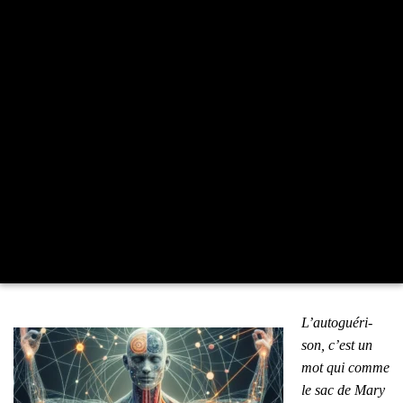
L’au­to­gué­ri­
son, c’est un
mot qui comme
le sac de Mary