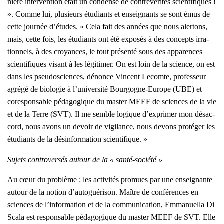
nière inter­ven­tion était un conden­sé de contre­vé­ri­tés scien­ti­fiques !
». Comme lui, plu­sieurs étu­diants et ensei­gnants se sont émus de
cette jour­née d’études. « Cela fait des années que nous aler­tons,
mais, cette fois, les étu­diants ont été expo­sés à des concepts irra­
tion­nels, à des croyances, le tout pré­sen­té sous des appa­rences
scien­ti­fiques visant à les légi­ti­mer. On est loin de la science, on est
dans les pseu­dos­ciences, dénonce Vincent Lecomte, pro­fes­seur
agré­gé de bio­lo­gie à l’université Bour­gogne-Europe (UBE) et
cores­pon­sable péda­go­gique du mas­ter MEEF de sciences de la vie
et de la Terre (SVT). Il me semble logique d’exprimer mon désac­
cord, nous avons un devoir de vigi­lance, nous devons pro­té­ger les
étu­diants de la dés­in­for­ma­tion scien­ti­fique. »
Sujets contro­ver­sés autour de la « san­té-socié­té »
Au cœur du pro­blème : les acti­vi­tés pro­mues par une ensei­gnante
autour de la notion d’autoguérison. Maître de confé­rences en
sciences de l’information et de la com­mu­ni­ca­tion, Emma­nuel­la Di
Sca­la est res­pon­sable péda­go­gique du mas­ter MEEF de SVT. Elle