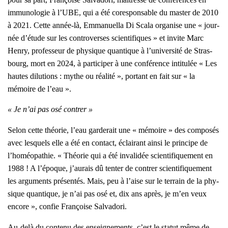
immu­no­lo­gie à l’UBE, qui a été cores­pon­sable du mas­ter de 2010
à 2021. Cette année-là, Emma­nuel­la Di Sca­la orga­nise une « jour­
née d’étude sur les contro­verses scien­ti­fiques » et invite Marc
Hen­ry, pro­fes­seur de phy­sique quan­tique à l’université de Stras­
bourg, mort en 2024, à par­ti­ci­per à une confé­rence inti­tu­lée « Les
hautes dilu­tions : mythe ou réa­li­té », por­tant en fait sur « la
mémoire de l’eau ».
« Je n’ai pas osé contrer »
Selon cette théo­rie, l’eau gar­de­rait une « mémoire » des com­po­sés
avec les­quels elle a été en contact, éclai­rant ain­si le prin­cipe de
l’homéopathie. « Théo­rie qui a été inva­li­dée scien­ti­fi­que­ment en
1988 ! A l’époque, j’aurais dû ten­ter de contrer scien­ti­fi­que­ment
les argu­ments pré­sen­tés. Mais, peu à l’aise sur le ter­rain de la phy­
sique quan­tique, je n’ai pas osé et, dix ans après, je m’en veux
encore », confie Fran­çoise Sal­va­do­ri.
Au-delà du conte­nu des ensei­gne­ments, c’est le sta­tut même de