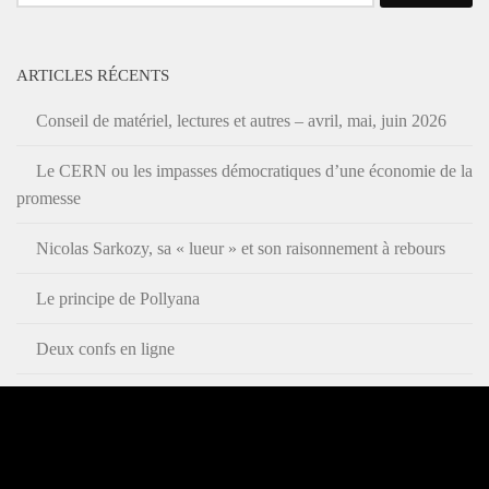
ARTICLES RÉCENTS
Conseil de matériel, lectures et autres – avril, mai, juin 2026
Le CERN ou les impasses démocratiques d’une économie de la
promesse
Nicolas Sarkozy, sa « lueur » et son raisonnement à rebours
Le principe de Pollyana
Deux confs en ligne
COMMENTAIRES RÉCENTS
Richard Monvoisin
dans
Deux confs en ligne