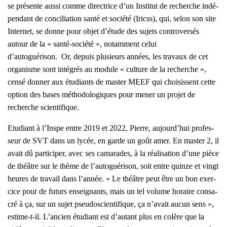
se pré­sente aus­si comme direc­trice d’un Ins­ti­tut de recherche indé­
pen­dant de conci­lia­tion san­té et socié­té (Iricss), qui, selon son site
Inter­net, se donne pour objet d’étude des sujets contro­ver­sés
autour de la « san­té-socié­té », notam­ment celui
d’autoguérison. Or, depuis plu­sieurs années, les tra­vaux de cet
orga­nisme sont inté­grés au module « culture de la recherche »,
cen­sé don­ner aux étu­diants de mas­ter MEEF qui choi­sissent cette
option des bases métho­do­lo­giques pour mener un pro­jet de
recherche scien­ti­fique.
Etu­diant à l’Inspe entre 2019 et 2022, Pierre, aujourd’hui pro­fes­
seur de SVT dans un lycée, en garde un goût amer. En mas­ter 2, il
avait dû par­ti­ci­per, avec ses cama­rades, à la réa­li­sa­tion d’une pièce
de théâtre sur le thème de l’autoguérison, soit entre quinze et vingt
heures de tra­vail dans l’année. « Le théâtre peut être un bon exer­
cice pour de futurs ensei­gnants, mais un tel volume horaire consa­
cré à ça, sur un sujet pseu­dos­cien­ti­fique, ça n’avait aucun sens »,
estime-t-il. L’ancien étu­diant est d’autant plus en colère que la