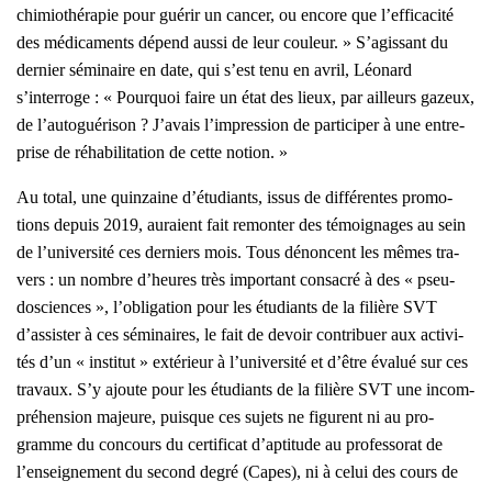
chi­mio­thé­ra­pie pour gué­rir un can­cer, ou encore que l’efficacité
des médi­ca­ments dépend aus­si de leur cou­leur. » S’agissant du
der­nier sémi­naire en date, qui s’est tenu en avril, Léo­nard
s’interroge : « Pour­quoi faire un état des lieux, par ailleurs gazeux,
de l’autoguérison ? J’avais l’impression de par­ti­ci­per à une entre­
prise de réha­bi­li­ta­tion de cette notion. »
Au total, une quin­zaine d’étudiants, issus de dif­fé­rentes pro­mo­
tions depuis 2019, auraient fait remon­ter des témoi­gnages au sein
de l’université ces der­niers mois. Tous dénoncent les mêmes tra­
vers : un nombre d’heures très impor­tant consa­cré à des « pseu­
dos­ciences », l’obligation pour les étu­diants de la filière SVT
d’assister à ces sémi­naires, le fait de devoir contri­buer aux acti­vi­
tés d’un « ins­ti­tut » exté­rieur à l’université et d’être éva­lué sur ces
tra­vaux. S’y ajoute pour les étu­diants de la filière SVT une incom­
pré­hen­sion majeure, puisque ces sujets ne figurent ni au pro­
gramme du concours du cer­ti­fi­cat d’aptitude au pro­fes­so­rat de
l’enseignement du second degré (Capes), ni à celui des cours de