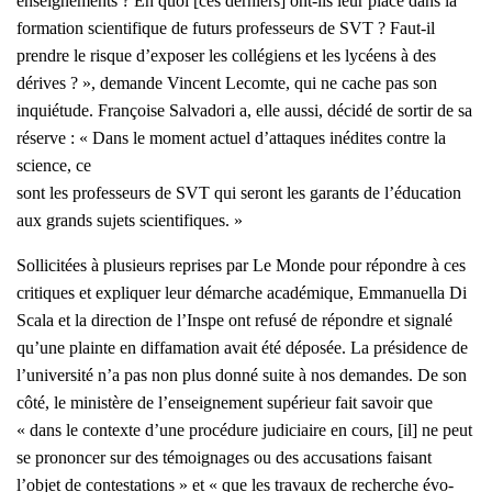
ensei­gne­ments ? En quoi [ces der­niers] ont-ils leur place dans la
for­ma­tion scien­ti­fique de futurs pro­fes­seurs de SVT ? Faut-il
prendre le risque d’exposer les col­lé­giens et les lycéens à des
dérives ? », demande Vincent Lecomte, qui ne cache pas son
inquié­tude. Fran­çoise Sal­va­do­ri a, elle aus­si, déci­dé de sor­tir de sa
réserve : « Dans le moment actuel d’attaques inédites contre la
science, ce
sont les pro­fes­seurs de SVT qui seront les garants de l’éducation
aux grands sujets scien­ti­fiques. »
Sol­li­ci­tées à plu­sieurs reprises par Le Monde pour répondre à ces
cri­tiques et expli­quer leur démarche aca­dé­mique, Emma­nuel­la Di
Sca­la et la direc­tion de l’Inspe ont refu­sé de répondre et signa­lé
qu’une plainte en dif­fa­ma­tion avait été dépo­sée. La pré­si­dence de
l’université n’a pas non plus don­né suite à nos demandes. De son
côté, le minis­tère de l’enseignement supé­rieur fait savoir que
« dans le contexte d’une pro­cé­dure judi­ciaire en cours, [il] ne peut
se pro­non­cer sur des témoi­gnages ou des accu­sa­tions fai­sant
l’objet de contes­ta­tions » et « que les tra­vaux de recherche évo­