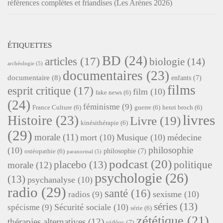
références complètes et friandises (Les Arènes 2026)
ÉTIQUETTES
BD
(24)
articles
(17)
biologie
(14)
archéologie
(5)
documentaires
(23)
documentaire
(8)
enfants
(7)
films
esprit critique
(17)
film
(10)
fake news
(6)
(24)
féminisme
(9)
France Culture
(6)
guerre
(6)
henri broch
(6)
livres
Histoire
(23)
Livre
(19)
kinésithérapie
(6)
(29)
morale
(11)
mort
(10)
Musique
(10)
médecine
philosophie
(10)
philosophie
(7)
ostéopathie
(6)
paranormal
(5)
podcast
(20)
placebo
(13)
politique
morale
(12)
psychologie
(26)
(13)
psychanalyse
(10)
radio
(29)
santé
(16)
sexisme
(10)
radios
(9)
séries
(13)
Sécurité sociale
(10)
spécisme
(9)
série
(6)
zététique
(21)
thérapies alternatives
(12)
vidéos
(7)