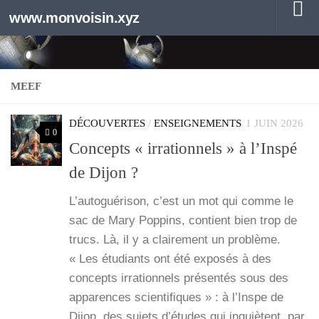
www.monvoisin.xyz
Au dessous du contenu
MEEF
DÉCOUVERTES
/
ENSEIGNEMENTS
1 JUIN 2026
0
Concepts « irrationnels » à l’Inspé
de Dijon ?
L’au­to­gué­ri­son, c’est un mot qui comme le
sac de Mary Pop­pins, contient bien trop de
trucs. Là, il y a clai­re­ment un pro­blème.
« Les étu­diants ont été expo­sés à des
concepts irra­tion­nels pré­sen­tés sous des
appa­rences scien­ti­fiques » : à l’Inspe de
Dijon, des sujets d’études qui inquiètent, par