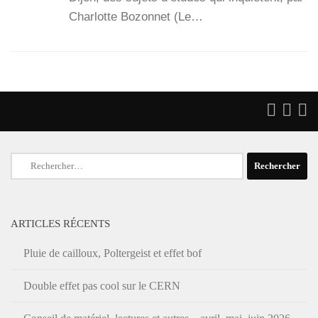
Char­lotte Bozon­net (Le…
Rechercher :
ARTICLES RÉCENTS
Pluie de cailloux, Poltergeist et effet bof
Double effet pas cool sur le CERN