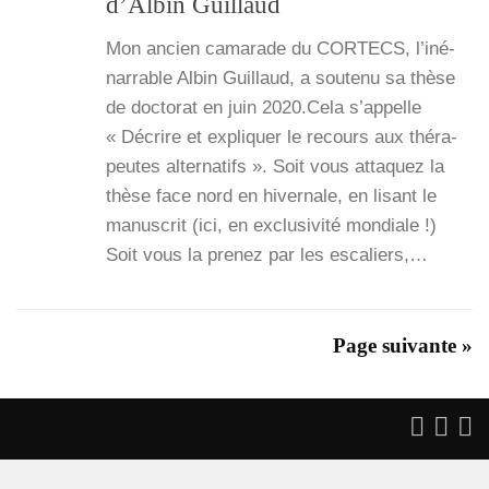
d’Albin Guillaud
Mon ancien cama­rade du CORTECS, l’i­né­
nar­rable Albin Guillaud, a sou­te­nu sa thèse
de doc­to­rat en juin 2020.Cela s’ap­pelle
« Décrire et expli­quer le recours aux thé­ra­
peutes alter­na­tifs ». Soit vous atta­quez la
thèse face nord en hiver­nale, en lisant le
manus­crit (ici, en exclu­si­vi­té mon­diale !)
Soit vous la pre­nez par les esca­liers,…
Page suivante »