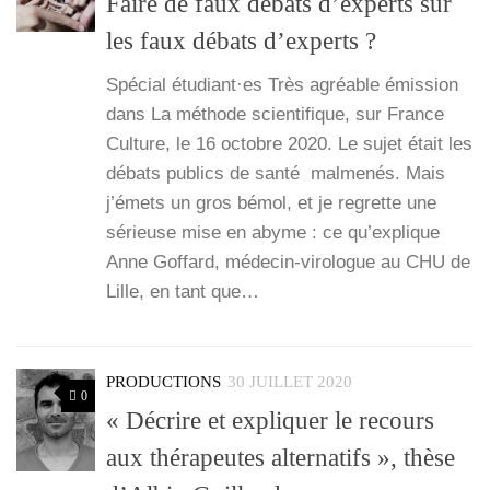
Faire de faux débats d’experts sur
les faux débats d’experts ?
Spé­cial étudiant·es Très agréable émis­sion
dans La méthode scien­ti­fique, sur France
Culture, le 16 octobre 2020. Le sujet était les
débats publics de san­té mal­me­nés. Mais
j’é­mets un gros bémol, et je regrette une
sérieuse mise en abyme : ce qu’ex­plique
Anne Gof­fard, méde­­cin-viro­­logue au CHU de
Lille, en tant que…
PRODUCTIONS
30 JUILLET 2020
0
« Décrire et expliquer le recours
aux thérapeutes alternatifs », thèse