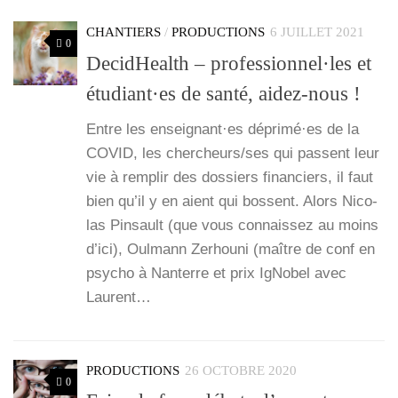
CHANTIERS
/
PRODUCTIONS
6 JUILLET 2021
0
DecidHealth – professionnel·les et
étudiant·es de santé, aidez-nous !
Entre les enseignant·es déprimé·es de la
COVID, les chercheurs/ses qui passent leur
vie à rem­plir des dos­siers finan­ciers, il faut
bien qu’il y en aient qui bossent. Alors Nico­
las Pin­sault (que vous connais­sez au moins
d’ici), Oul­mann Zerhou­ni (maître de conf en
psy­cho à Nan­terre et prix IgNo­bel avec
Laurent…
PRODUCTIONS
26 OCTOBRE 2020
0