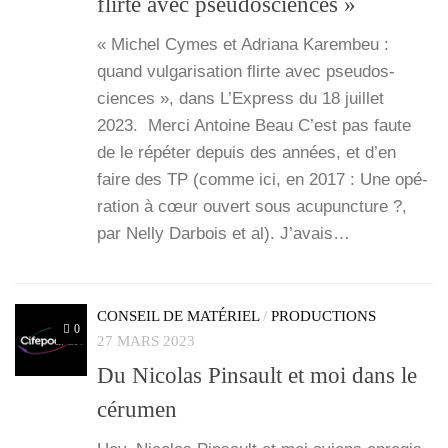
flirte avec pseudosciences »
« Michel Cymes et Adria­na Karem­beu :
quand vul­ga­ri­sa­tion flirte avec pseu­dos­
ciences », dans L’Ex­press du 18 juillet
2023. Mer­ci Antoine Beau C’est pas faute
de le répé­ter depuis des années, et d’en
faire des TP (comme ici, en 2017 : Une opé­
ra­tion à cœur ouvert sous acu­punc­ture ?,
par Nel­ly Dar­bois et al). J’a­vais…
CONSEIL DE MATÉRIEL
/
PRODUCTIONS
0
27 MARS 2023
Du Nicolas Pinsault et moi dans le
cérumen