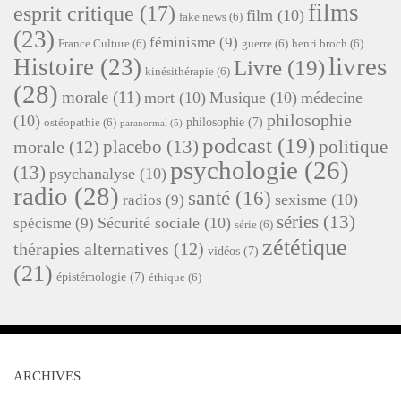
films
esprit critique
(17)
film
(10)
fake news
(6)
(23)
féminisme
(9)
France Culture
(6)
guerre
(6)
henri broch
(6)
livres
Histoire
(23)
Livre
(19)
kinésithérapie
(6)
(28)
morale
(11)
mort
(10)
Musique
(10)
médecine
philosophie
(10)
philosophie
(7)
ostéopathie
(6)
paranormal
(5)
podcast
(19)
placebo
(13)
politique
morale
(12)
psychologie
(26)
(13)
psychanalyse
(10)
radio
(28)
santé
(16)
sexisme
(10)
radios
(9)
séries
(13)
Sécurité sociale
(10)
spécisme
(9)
série
(6)
zététique
thérapies alternatives
(12)
vidéos
(7)
(21)
épistémologie
(7)
éthique
(6)
ARCHIVES