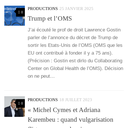
PRODUCTIONS
25 JANVIER 2025
0
Trump et l’OMS
J’ai écou­té le prof de droit Law­rence Gos­tin
par­ler de l’an­nonce du décret de Trump de
sor­tir les Etats-Unis de l’OMS (OMS que les
EU ont contri­bué à fon­der il y a 75 ans).
(Pré­ci­sion : Gos­tin est dir­lo du Col­la­bo­ra­ting
Cen­ter on Glo­bal Health de l’OMS). Déci­sion
on ne peut…
PRODUCTIONS
18 JUILLET 2023
0
« Michel Cymes et Adriana
Karembeu : quand vulgarisation