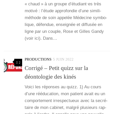
« chaud » à un groupe d’étudiant·es très
moti­vé : l’é­tude appro­fon­die d’une simi­­li-
méthode de soin appe­lée Méde­cine sym­bo­
lique, défen­due, ensei­gnée et dif­fu­sée en
ligne par un couple, Rose et Gilles Gan­dy
(voir ici). Dans…
PRODUCTIONS
5 JUIN 2022
2
Corrigé – Petit quizz sur la
déontologie des kinés
Voi­ci les réponses au quizz. 1) Au cours
d’une réédu­ca­tion, mon patient avait eu un
com­por­te­ment irres­pec­tueux avec la secré­
taire de mon cabi­net, mal­gré plu­sieurs rap­