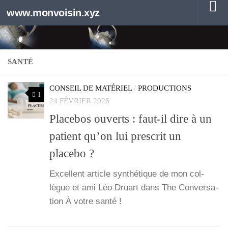
www.monvoisin.xyz
Au dessous du contenu
SANTÉ
CONSEIL DE MATÉRIEL
/
PRODUCTIONS
1
24 FÉVRIER 2026
Placebos ouverts : faut-il dire à un
patient qu’on lui prescrit un
placebo ?
Excellent article syn­thé­tique de mon col­
lègue et ami Léo Druart dans The Conver­sa­
tion À votre san­té !