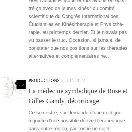
Hey, Nico­las Pin­sault et moi avions enre­gis­
tré ça avec de jeunes kinés* du comi­té
scien­ti­fique du Congrès Inter­na­tio­nal des
Étudiant·es en Kiné­si­thé­ra­pie et Phy­sio­thé­
ra­pie, au prin­temps der­nier. Et je n’a­vais pas
vu pas­ser le truc. Occa­sion, si jamais, de
consta­ter que nos posi­tions sur les thé­ra­pies
alter­na­tives et com­plé­men­taires ne…
PRODUCTIONS
8 JUIN 2022
5
La médecine symbolique de Rose et
Gilles Gandy, décorticage
Ce semestre, sur demande d’une col­lègue
inquiète d’une pos­sible dérive thé­ra­peu­tique
dans notre région, j’ai confié un sujet