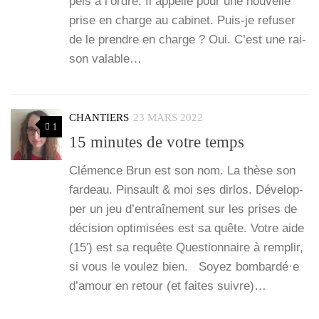
pels à l’ordre. Il appelle pour une nou­velle
prise en charge au cabi­net. Puis-je refu­ser
de le prendre en charge ? Oui. C’est une rai­
son valable…
CHANTIERS
23 MARS 2022
1
15 minutes de votre temps
Clé­mence Brun est son nom. La thèse son
far­deau. Pin­sault & moi ses dir­los. Déve­lop­
per un jeu d’en­traî­ne­ment sur les prises de
déci­sion opti­mi­sées est sa quête. Votre aide
(15′) est sa requête Ques­tion­naire à rem­plir,
si vous le vou­lez bien. Soyez bombardé·e
d’a­mour en retour (et faites suivre)…