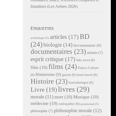
friandises (Les Arènes 2026)
ÉTIQUETTES
BD
articles
(17)
archéologie
(5)
(24)
biologie
(14)
documentaire
(8)
documentaires
(23)
enfants
(7)
esprit critique
(17)
fake news
(6)
films
(24)
film
(10)
France Culture
féminisme
(9)
(6)
guerre
(6)
henri broch
(6)
Histoire
(23)
kinésithérapie
(6)
livres
(29)
Livre
(19)
morale
(11)
mort
(10)
Musique
(10)
médecine
(10)
ostéopathie
(6)
paranormal
(5)
philosophie morale
(12)
philosophie
(7)