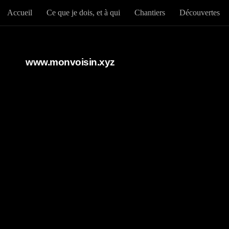
Accueil
Ce que je dois, et à qui
Chantiers
Découvertes
Au dessous du contenu
www.monvoisin.xyz