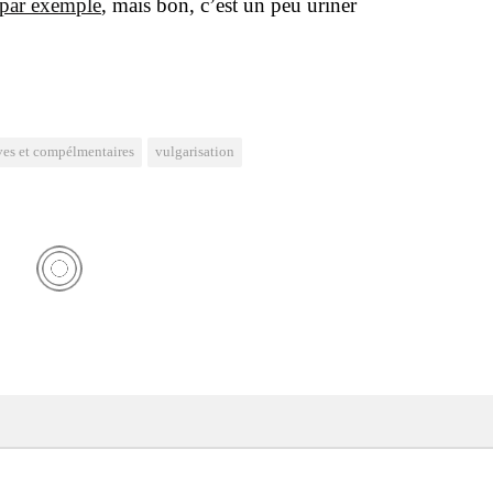
r par exemple
, mais bon, c’est un peu uri­ner
ives et compélmentaires
vulgarisation