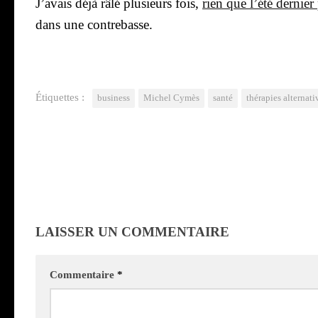
J’a­vais déjà râlé plu­sieurs fois,
rien que l’é­té der­nie
dans une contre­basse.
Étiquettes :
business
Michel Cymès
santé
thérapies alternat
LAISSER UN COMMENTAIRE
Commentaire
*