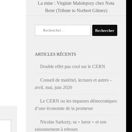
La mine : Virginie Malolepszy chez Nota
Bene (Tribute to Norbert Gilmez)
Rechercher :
ARTICLES RÉCENTS
Double effet pas cool sur le CERN
Conseil de matériel, lectures et autres –
avril, mai, juin 2026
Le CERN ou les impasses démocratiques
d’une économie de la promesse
Nicolas Sarkozy, sa « lueur » et son
raisonnement à rebours