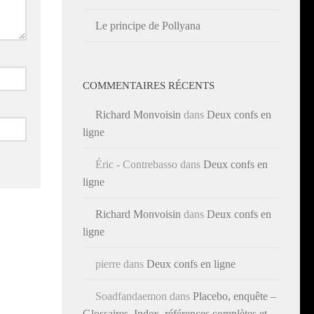
Le principe de Pollyana
COMMENTAIRES RÉCENTS
Richard Monvoisin
dans
Deux confs en
ligne
Éric - Contrebasso
dans
Deux confs en
ligne
Richard Monvoisin
dans
Deux confs en
ligne
pierre
dans
Deux confs en ligne
Soadfandaemon
dans
Placebo, enquête –
Glossaires, Index, références complètes et