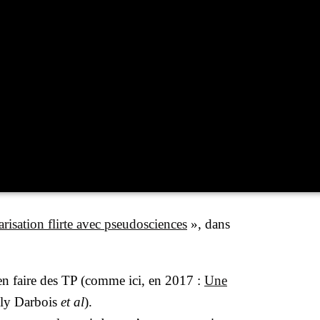
­sa­tion flirte avec pseu­dos­ciences
», dans
d’en faire des TP (comme ici, en 2017 :
Une
­ly Dar­bois
et al
).