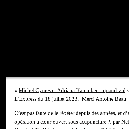
«
Michel Cymes et Adria­na Karem­beu : quand vul­ga­ri
L’Ex­press du 18 juillet 2023.
Mer­ci Antoine Beau
C’est pas faute de le répé­ter depuis des années, et 
opé­ra­tion à cœur ouvert sous acu­punc­ture ?
, par
Nel