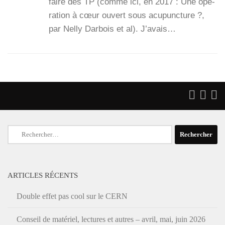
faire des TP (comme ici, en 2017 : Une opé­
ra­tion à cœur ouvert sous acu­punc­ture ?,
par Nel­ly Dar­bois et al). J’a­vais…
Rechercher :
ARTICLES RÉCENTS
Double effet pas cool sur le CERN
Conseil de matériel, lectures et autres – avril, mai, juin 2026