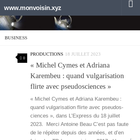
www.monvoisin.xyz
Au dessous du contenu
BUSINESS
PRODUCTIONS
18 JUILLET 2023
0
« Michel Cymes et Adriana
Karembeu : quand vulgarisation
flirte avec pseudosciences »
« Michel Cymes et Adria­na Karem­beu :
quand vul­ga­ri­sa­tion flirte avec pseu­dos­
ciences », dans L’Ex­press du 18 juillet
2023. Mer­ci Antoine Beau C’est pas faute
de le répé­ter depuis des années, et d’en