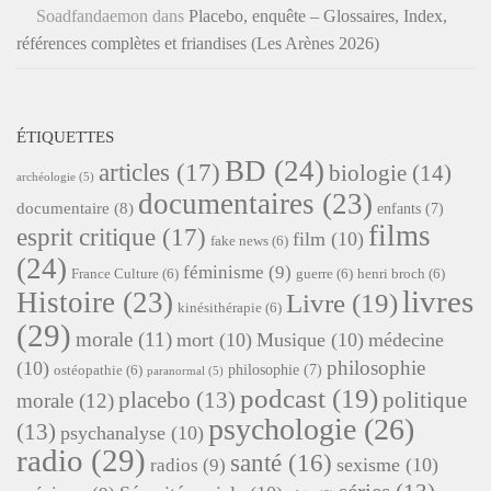
Soadfandaemon
dans
Placebo, enquête – Glossaires, Index,
références complètes et friandises (Les Arènes 2026)
ÉTIQUETTES
BD
(24)
articles
(17)
biologie
(14)
archéologie
(5)
documentaires
(23)
documentaire
(8)
enfants
(7)
films
esprit critique
(17)
film
(10)
fake news
(6)
(24)
féminisme
(9)
France Culture
(6)
guerre
(6)
henri broch
(6)
livres
Histoire
(23)
Livre
(19)
kinésithérapie
(6)
(29)
morale
(11)
mort
(10)
Musique
(10)
médecine
philosophie
(10)
philosophie
(7)
ostéopathie
(6)
paranormal
(5)
podcast
(19)
placebo
(13)
politique
morale
(12)
psychologie
(26)
(13)
psychanalyse
(10)
radio
(29)
santé
(16)
sexisme
(10)
radios
(9)