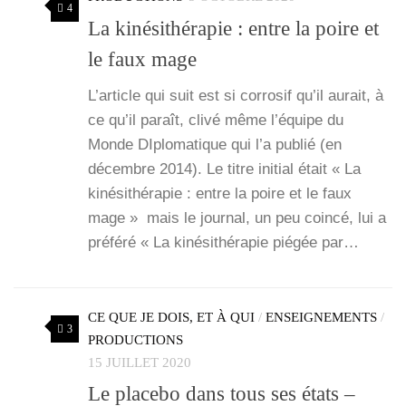
4
La kinésithérapie : entre la poire et
le faux mage
L’ar­ticle qui suit est si cor­ro­sif qu’il aurait, à
ce qu’il paraît, cli­vé même l’é­quipe du
Monde DIplo­ma­tique qui l’a publié (en
décembre 2014). Le titre ini­tial était « La
kiné­si­thé­ra­pie : entre la poire et le faux
mage » mais le jour­nal, un peu coin­cé, lui a
pré­fé­ré « La kiné­si­thé­ra­pie pié­gée par…
CE QUE JE DOIS, ET À QUI
/
ENSEIGNEMENTS
/
3
PRODUCTIONS
15 JUILLET 2020
Le placebo dans tous ses états –