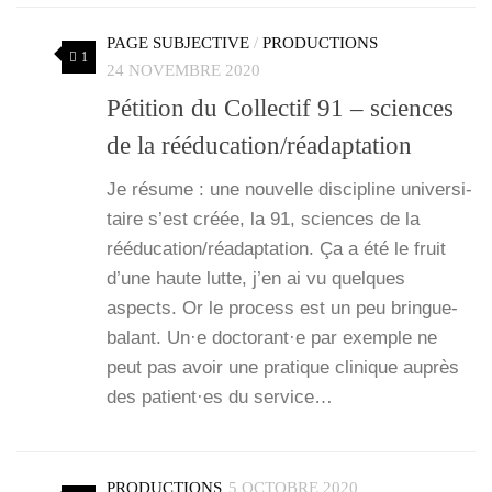
PAGE SUBJECTIVE
/
PRODUCTIONS
1
24 NOVEMBRE 2020
Pétition du Collectif 91 – sciences
de la rééducation/réadaptation
Je résume : une nou­velle dis­ci­pline uni­ver­si­
taire s’est créée, la 91, sciences de la
rééducation/réadaptation. Ça a été le fruit
d’une haute lutte, j’en ai vu quelques
aspects. Or le pro­cess est un peu brin­gue­
ba­lant. Un·e doctorant·e par exemple ne
peut pas avoir une pra­tique cli­nique auprès
des patient·es du ser­vice…
PRODUCTIONS
5 OCTOBRE 2020