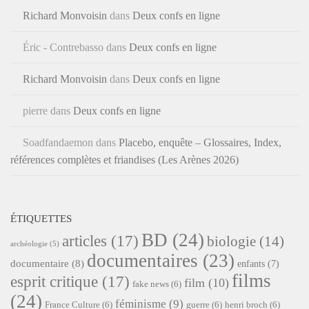
Richard Monvoisin
dans
Deux confs en ligne
Éric - Contrebasso
dans
Deux confs en ligne
Richard Monvoisin
dans
Deux confs en ligne
pierre
dans
Deux confs en ligne
Soadfandaemon
dans
Placebo, enquête – Glossaires, Index,
références complètes et friandises (Les Arènes 2026)
ÉTIQUETTES
BD
(24)
articles
(17)
biologie
(14)
archéologie
(5)
documentaires
(23)
documentaire
(8)
enfants
(7)
films
esprit critique
(17)
film
(10)
fake news
(6)
(24)
féminisme
(9)
France Culture
(6)
guerre
(6)
henri broch
(6)