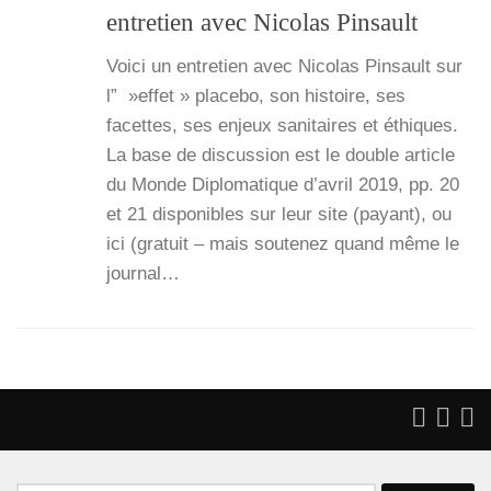
entretien avec Nicolas Pinsault
Voi­ci un entre­tien avec Nico­las Pin­sault sur
l” »effet » pla­ce­bo, son his­toire, ses
facettes, ses enjeux sani­taires et éthiques.
La base de dis­cus­sion est le double article
du Monde Diplo­ma­tique d’a­vril 2019, pp. 20
et 21 dis­po­nibles sur leur site (payant), ou
ici (gra­tuit – mais sou­te­nez quand même le
jour­nal…