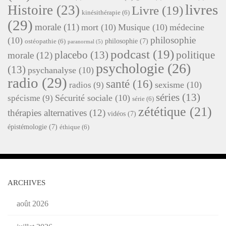
livres
Histoire
(23)
Livre
(19)
kinésithérapie
(6)
(29)
morale
(11)
mort
(10)
Musique
(10)
médecine
philosophie
(10)
philosophie
(7)
ostéopathie
(6)
paranormal
(5)
podcast
(19)
placebo
(13)
politique
morale
(12)
psychologie
(26)
(13)
psychanalyse
(10)
radio
(29)
santé
(16)
sexisme
(10)
radios
(9)
séries
(13)
Sécurité sociale
(10)
spécisme
(9)
série
(6)
zététique
(21)
thérapies alternatives
(12)
vidéos
(7)
épistémologie
(7)
éthique
(6)
ARCHIVES
août 2026