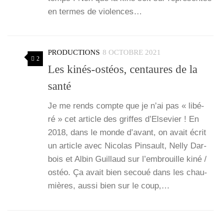
en termes de vio­lences…
PRODUCTIONS
8 OCTOBRE 2021
2
Les kinés-ostéos, centaures de la
santé
Je me rends compte que je n’ai pas « libé­
ré » cet article des griffes d’Else­vier ! En
2018, dans le monde d’a­vant, on avait écrit
un article avec Nico­las Pin­sault, Nel­ly Dar­
bois et Albin Guillaud sur l’embrouille kiné /
ostéo. Ça avait bien secoué dans les chau­
mières, aus­si bien sur le coup,…