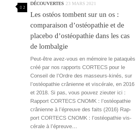
DÉCOUVERTES
23 MARS 2021
2
Les ostéos tombent sur un os :
comparaison d’ostéopathie et de
placebo d’ostéopathie dans les cas
de lombalgie
Peut-être avez-vous en mémoire le pata­quès
créé par nos rap­ports CORTECS pour le
Conseil de l’Ordre des mas­­seurs-kinés, sur
l’os­téo­pa­thie crâ­nienne et vis­cé­rale, en 2016
et 2018. Si pas, vous pou­vez zieu­ter ici :
Rap­port CORTECS CNOMK : l’os­téo­pa­thie
crâ­nienne à l’é­preuve des faits (2016) Rap­
port CORTECS CNOMK : l’os­téo­pa­thie vis­
cé­rale à l’é­preuve…