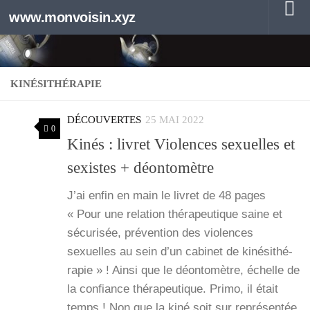
www.monvoisin.xyz
Au dessous du contenu
KINÉSITHÉRAPIE
DÉCOUVERTES
25 MAI 2022
0
Kinés : livret Violences sexuelles et
sexistes + déontomètre
J’ai enfin en main le livret de 48 pages
« Pour une rela­tion thé­ra­peu­tique saine et
sécu­ri­sée, pré­ven­tion des vio­lences
sexuelles au sein d’un cabi­net de kiné­si­thé­
ra­pie » ! Ain­si que le déon­to­mètre, échelle de
la confiance thé­ra­peu­tique. Pri­mo, il était
temps ! Non que la kiné soit sur repré­sen­tée