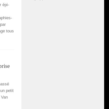
r épi­
aphies-
 par
age tous
prise
pas­sé
 un petit
e Van