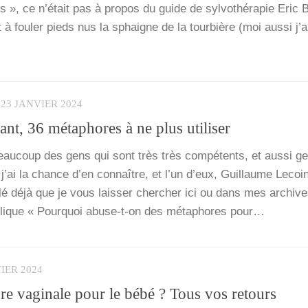
, ce n’é­tait pas à pro­pos du guide de syl­vo­thé­ra­pie Eric B
nt à fou­ler pieds nus la sphaigne de la tour­bière (moi aus­si j’
23 JANVIER 2024
ant, 36 métaphores à ne plus utiliser
u­coup des gens qui sont très très com­pé­tents, et aus­si gen
j’ai la chance d’en connaître, et l’un d’eux, Guillaume Lecoi
ar­lé déjà que je vous lais­ser cher­cher ici ou dans mes archiv
lique « Pour­quoi abuse-t-on des méta­phores pour…
IER 2024
re vaginale pour le bébé ? Tous vos retours