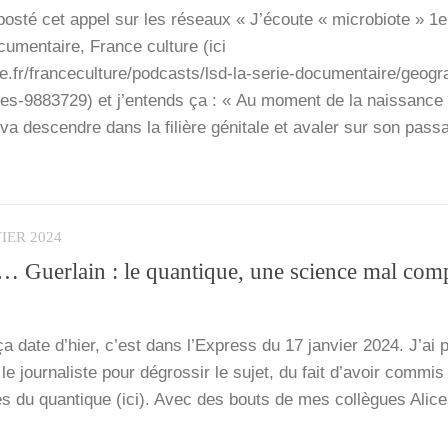
 pos­té cet appel sur les réseaux « J’é­coute « micro­biote » 1e
­men­taire, France culture (ici
e.fr/franceculture/podcasts/lsd-la-serie-documentaire/geogr
s-9883729) et j’en­tends ça : « Au moment de la nais­sance
a des­cendre dans la filière géni­tale et ava­ler sur son pas­s
IER 2024
 Guerlain : le quantique, une science mal com
, ça date d’hier, c’est dans l’Ex­press du 17 jan­vier 2024. J’ai 
jour­na­liste pour dégros­sir le sujet, du fait d’a­voir com­mis
es du quan­tique (ici). Avec des bouts de mes col­lègues Alic