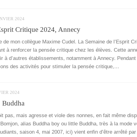
ANVIER 2024
sprit Critique 2024, Annecy
e de mon col­lègue Maxime Cudel. La Semaine de l’Es­prit Cri
nt à ren­for­cer la pen­sée cri­tique chez les élèves. Cette ann
rir à d’autres éta­blis­se­ments, notam­ment à Anne­cy. Pen­dant
ns des acti­vi­tés pour sti­mu­ler la pen­sée cri­tique,…
VIER 2024
 » Buddha
it pas, mais agresse et viole des nonnes, en fait même dis­p
om­jon, alias Bud­dha boy ou lit­tle Bud­dha, très à la mode v
u­diants, sai­son 4, mai 2007, ici) vient enfin d’être arrê­té par