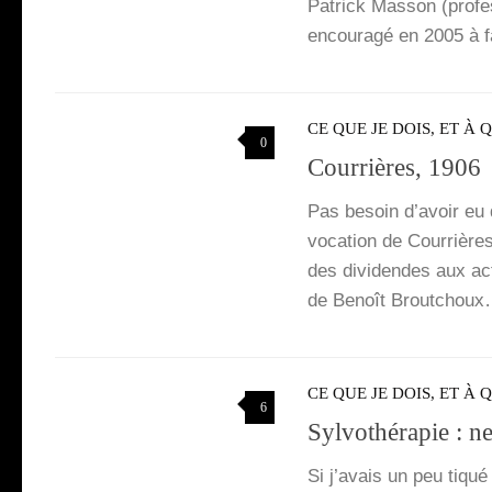
Patrick Mas­son (pro­fe
encou­ra­gé en 2005 à 
CE QUE JE DOIS, ET À 
0
Courrières, 1906
Pas besoin d’a­voir eu 
vo­ca­tion de Cour­rièr
des divi­dendes aux ac
de Benoît Brout­choux
CE QUE JE DOIS, ET À 
6
Sylvothérapie : ne
Si j’a­vais un peu tiqué