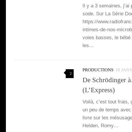
Il y a 3 semaines, j’ai
sode. Sur La Série Docu
https://www.radiofranc
intimes-de-nos-microbe
voies basses, le bébé v
les…
PRODUCTIONS
18 JANV
2
De Schrödinger à…
(L’Express)
Voi­là, c’est tout frais
un peu de temps avec le 
livre sur les més­usag
Hel­den, Romy…