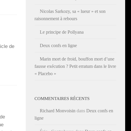
Nicolas Sarkozy, sa « lueur » et son
raisonnement à rebours
Le principe de Pollyana
Deux confs en ligne
icle de
Marin mort de froid, bouffon mort d’une
fausse exécution ? Petit erratum dans le livre
« Placebo »
COMMENTAIRES RÉCENTS
Richard Monvoisin
dans
Deux confs en
 de
ligne
ue