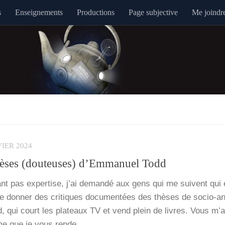
s
Enseignements
Productions
Page subjective
Me joindr
VIER 2024
thèses (douteuses) d’Emmanuel Todd
nt pas exper­tise, j’ai deman­dé aux gens qui me suivent qui é
don­ner des cri­tiques docu­men­tées des thèses de socio-anth
d, qui court les pla­teaux TV et vend plein de livres. Vous m’
i­time que je vous rende…