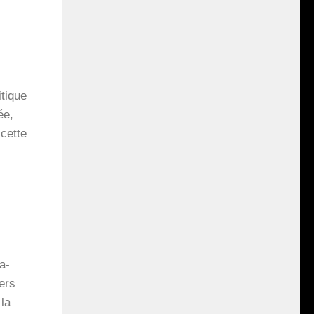
­tique
ée,
 cette
a­
ers
 la