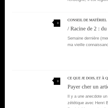
CONSEIL DE MATÉRIEL
0
/ Racine de 2 : du
Semaine der­nière (mer­c
ma vieille connais­sanc
CE QUE JE DOIS, ET À 
0
Payer cher un arti
Il y a une anec­dote un
zété­tique avec Hen­ri 