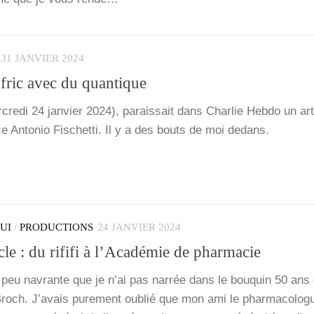
31 JANVIER 2024
 fric avec du quantique
re­di 24 jan­vier 2024), parais­sait dans Char­lie Heb­do un art
e Anto­nio Fischet­ti. Il y a des bouts de moi dedans.
QUI
/
PRODUCTIONS
24 JANVIER 2024
cle : du rififi à l’Académie de pharmacie
 peu navrante que je n’ai pas nar­rée dans le bou­quin 50 ans
Broch. J’a­vais pure­ment oublié que mon ami le phar­ma­co­log