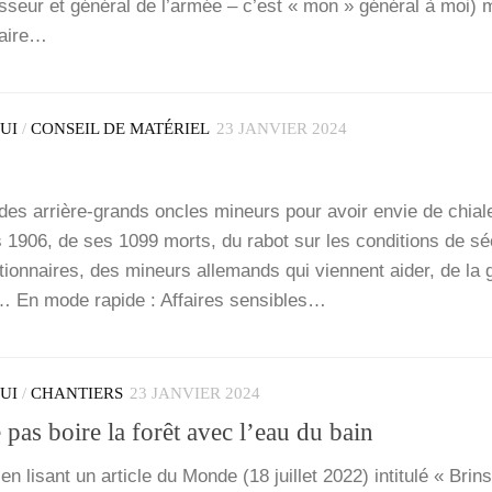
s­seur et géné­ral de l’ar­mée – c’est « mon » géné­ral à moi) m
faire…
QUI
/
CONSEIL DE MATÉRIEL
23 JANVIER 2024
des arrière-grands oncles mineurs pour avoir envie de chia­le
es 1906, de ses 1099 morts, du rabot sur les condi­tions de sécu
tion­naires, des mineurs alle­mands qui viennent aider, de la 
… En mode rapide : Affaires sen­sibles…
QUI
/
CHANTIERS
23 JANVIER 2024
 pas boire la forêt avec l’eau du bain
 en lisant un article du Monde (18 juillet 2022) inti­tu­lé « Brin