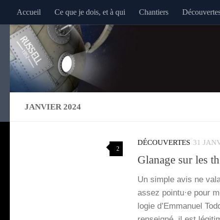
Accueil
Ce que je dois, et à qui
Chantiers
Découverte
Au dessous du contenu
JANVIER 2024
DÉCOUVERTES
31 JAN
2
Glanage sur les 
Un simple avis ne vala
assez pointu·e pour me 
lo­­gie d’Emmanuel Tod
ren­sei­gné, il est lég