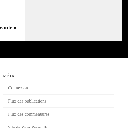
vante »
MÉTA
Connexion
Flux des publications
Flux des commentaires
Site de WordPress-FR