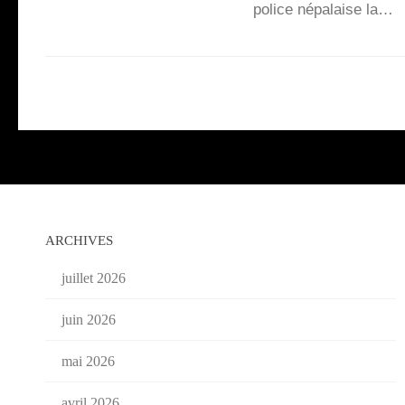
police népa­laise la…
ARCHIVES
juillet 2026
juin 2026
mai 2026
avril 2026