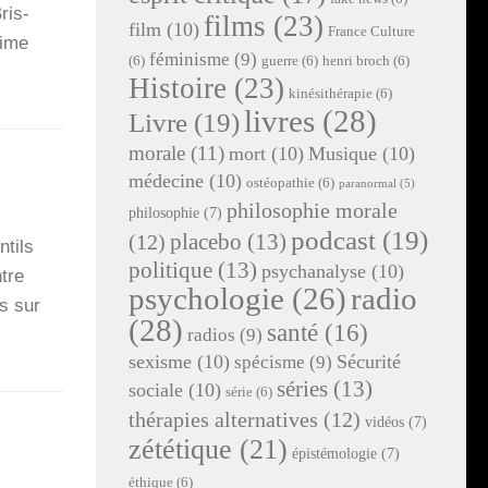
ris­
films
(23)
film
(10)
France Culture
aime
féminisme
(9)
(6)
guerre
(6)
henri broch
(6)
Histoire
(23)
kinésithérapie
(6)
livres
(28)
Livre
(19)
morale
(11)
mort
(10)
Musique
(10)
médecine
(10)
ostéopathie
(6)
paranormal
(5)
philosophie morale
philosophie
(7)
podcast
(19)
placebo
(13)
(12)
­tils
politique
(13)
psychanalyse
(10)
ntre
radio
psychologie
(26)
es sur
(28)
santé
(16)
radios
(9)
sexisme
(10)
Sécurité
spécisme
(9)
séries
(13)
sociale
(10)
série
(6)
thérapies alternatives
(12)
vidéos
(7)
zététique
(21)
épistémologie
(7)
éthique
(6)