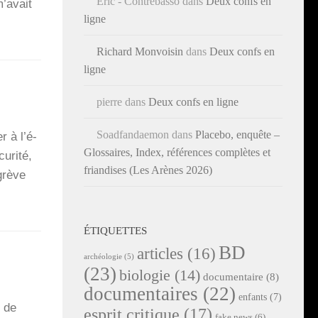
Éric - Contrebasso
dans
Deux confs en
’a­vait
ligne
Richard Monvoisin
dans
Deux confs en
ligne
pierre
dans
Deux confs en ligne
Soadfandaemon
dans
Placebo, enquête –
r à l’é­
Glossaires, Index, références complètes et
­ri­té,
friandises (Les Arènes 2026)
grève
ÉTIQUETTES
BD
articles
(16)
archéologie
(5)
(23)
biologie
(14)
documentaire
(8)
documentaires
(22)
enfants
(7)
s de
esprit critique
(17)
fake news
(6)