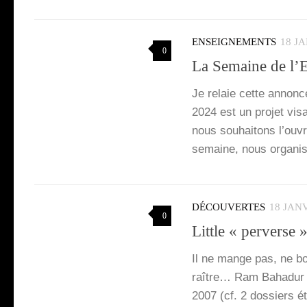
ENSEIGNEMENTS
18 J
0
La Semaine de l’E
Je relaie cette annonc
2024 est un pro­jet visa
nous sou­hai­tons l’ou­v
semaine, nous orga­ni­so
DÉCOUVERTES
18 JAN
0
Little « perverse
Il ne mange pas, ne bo
raître… Ram Baha­dur B
2007 (cf. 2 dos­siers ét