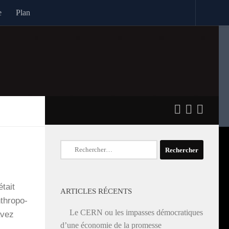
e
Plan
Rechercher :
tait
ARTICLES RÉCENTS
ro­­po­­
Le CERN ou les impasses démocratiques
avez
d’une économie de la promesse