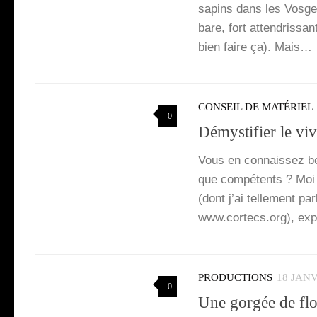
sapins dans les Vosges »
bare, fort atten­dris­sa
bien faire ça). Mais…
CONSEIL DE MATÉRIEL
0
Démystifier le viv
Vous en connais­sez bea
que com­pé­tents ? Moi 
(dont j’ai tel­le­ment p
www.cortecs.org), exp
PRODUCTIONS
18 JANV
0
Une gorgée de flo