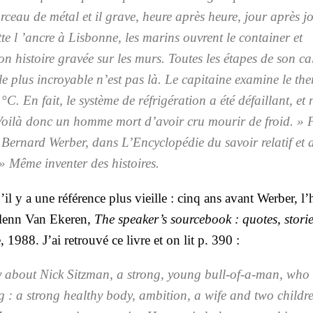
or­ceau de métal et il grave, heure après heure, jour après jo
e l­ ’ancre à Lis­bonne, les marins ouvrent le contai­ner et
n his­toire gra­vée sur les murs. Toutes les étapes de son cal
e plus incroyable n’est pas là. Le capi­taine exa­mine le the
°C. En fait, le sys­tème de ­réfri­gé­ra­tion a été défaillant, et
. Voi­là donc un homme mort ­d’avoir cru mou­rir de froid. » F
Ber­nard Wer­ber, dans ­L’Encyclopédie du savoir rela­tif et a
» Même inven­ter des his­toires.
’il y a une réfé­rence plus vieille : cinq ans avant Wer­ber, l’
 Glenn Van Eke­ren,
The spea­ker’s sour­ce­book : quotes, sto­ri
, 1988. J’ai retrou­vé ce livre et on lit p. 390 :
ry about Nick Sitz­man, a strong, young bull-of-a-man, who
ng : a strong heal­thy body, ambi­tion, a wife and two chil­dr