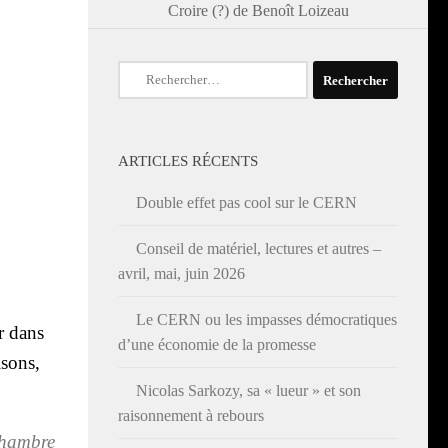
Croire (?) de Benoît Loizeau
Rechercher :
ARTICLES RÉCENTS
Double effet pas cool sur le CERN
Conseil de matériel, lectures et autres –
avril, mai, juin 2026
Le CERN ou les impasses démocratiques
r dans
d’une économie de la promesse
­sons,
Nicolas Sarkozy, sa « lueur » et son
raisonnement à rebours
 chambre