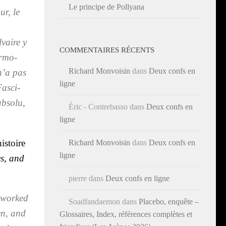
Le principe de Pollyana
ur, le
­vaire y
COMMENTAIRES RÉCENTS
r­mo­
Richard Monvoisin
dans
Deux confs en
 n’a pas
ligne
as­ci­
bso­lu,
Éric - Contrebasso
dans
Deux confs en
ligne
histoire
Richard Monvoisin
dans
Deux confs en
ligne
es, and
pierre
dans
Deux confs en ligne
 wor­ked
Soadfandaemon
dans
Placebo, enquête –
en, and
Glossaires, Index, références complètes et