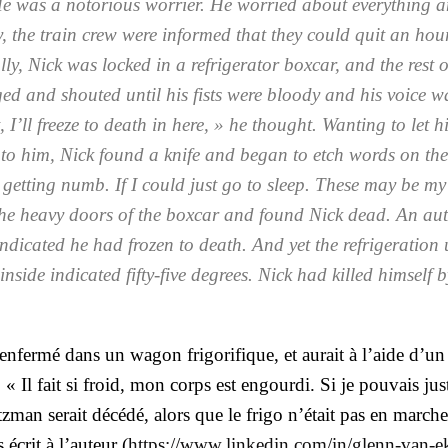
 was a noto­rious wor­rier. He wor­ried about eve­ry­thing 
 the train crew were infor­med that they could quit an hour
l­ly, Nick was locked in a refri­ge­ra­tor box­car, and the rest o
ged and shou­ted until his fists were bloo­dy and his voice w
I’ll freeze to death in here, » he thought. Wan­ting to let h
d to him, Nick found a knife and began to etch words on th
 get­ting numb. If I could just go to sleep. These may be my
he hea­vy doors of the box­car and found Nick dead. An aut
indi­ca­ted he had fro­zen to death. And yet the refri­ge­ra­tion 
inside indi­ca­ted fif­ty-five degrees. Nick had killed him­self 
 enfer­mé dans un wagon fri­go­ri­fique, et aurait à l’aide d’u
: «
Il fait si froid, mon corps est engour­di. Si je pou­vais just
tz­man serait décé­dé, alors que le fri­go n’était pas en marche
écrit à l’auteur (
https://www.linkedin.com/in/glenn-van-e