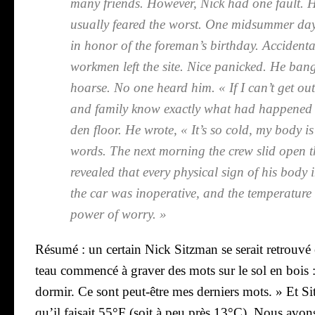
many friends. Howe­ver, Nick had one fault. He
usual­ly fea­red the worst. One
m
idsum­mer day,
in honor of the fore­man’s bir­th­day. Acci­den­ta
work­men left the site. Nice pani­cked. He ban­
hoarse. No one heard him. « If I can’t get out, 
and fami­ly know exact­ly what had hap­pe­ne
den floor. He wrote, « It’s so cold, my body is
words. The next mor­ning the crew slid open t
revea­led that eve­ry phy­si­cal sign of his body 
the car was inope­ra­tive, and the tem­pe­ra­ture 
power of wor­ry. »
Résu­mé : un cer­tain Nick Sitz­man se serait retrou­vé
teau com­men­cé à gra­ver des mots sur le sol en bois 
dor­mir. Ce sont peut-être mes der­niers mots.
» Et Si
qu’il fai­sait 55°F (soit à peu près 13°C). Nous avons 