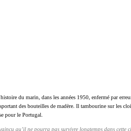
’histoire du marin, dans les années 1950, enfer­mé par erreu
ns­por­tant des bou­teilles de madère. Il tam­bou­rine sur les cloi
e pour le Por­tu­gal.
nvain­cu qu’il ne pour­ra pas sur­vivre long­temps dans cette