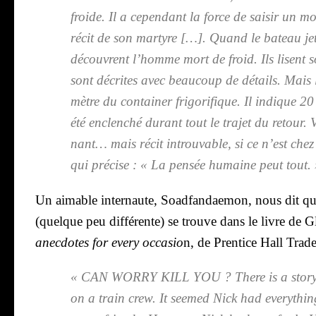
froide. Il a cepen­dant la force de sai­sir un m
récit de son mar­tyre […]. Quand le bateau jett
découvrent l­’homme mort de froid. Ils lisent so
sont décrites avec beau­coup de détails. Mais l
mètre du contai­ner fri­go­ri­fique. Il indique 20 
été enclen­ché durant tout le tra­jet du retour
nant… mais récit introu­vable, si ce n’est chez 
qui pré­cise : « La pen­sée humaine peut tout. 
Un aimable inter­naute,
Soad­fan­dae­mon
, nous dit qu
(quelque peu dif­fé­rente) se trouve dans le livre de
anec­dotes for eve­ry occa­sio
n, de Pren­tice Hall Trade
« CAN WORRY KILL YOU ?
There is a sto­
on a train crew. It see­med Nick had eve­ry­thi