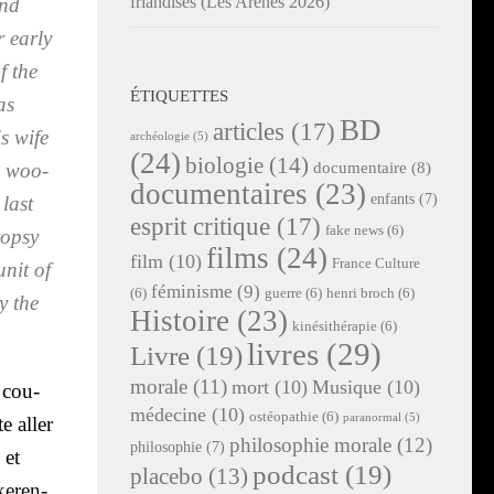
friandises (Les Arènes 2026)
and
 ear­ly
f the
ÉTIQUETTES
as
BD
articles
(17)
is wife
archéologie
(5)
(24)
biologie
(14)
documentaire
(8)
e woo­
documentaires
(23)
enfants
(7)
 last
esprit critique
(17)
fake news
(6)
op­sy
films
(24)
film
(10)
France Culture
unit of
féminisme
(9)
(6)
guerre
(6)
henri broch
(6)
by the
Histoire
(23)
kinésithérapie
(6)
livres
(29)
Livre
(19)
morale
(11)
mort
(10)
Musique
(10)
n cou­
médecine
(10)
ostéopathie
(6)
paranormal
(5)
e aller
philosophie morale
(12)
philosophie
(7)
 et
podcast
(19)
placebo
(13)
keren-