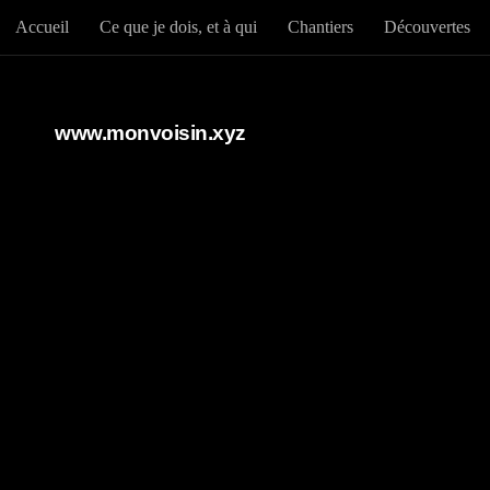
Accueil
Ce que je dois, et à qui
Chantiers
Découvertes
Au dessous du contenu
www.monvoisin.xyz