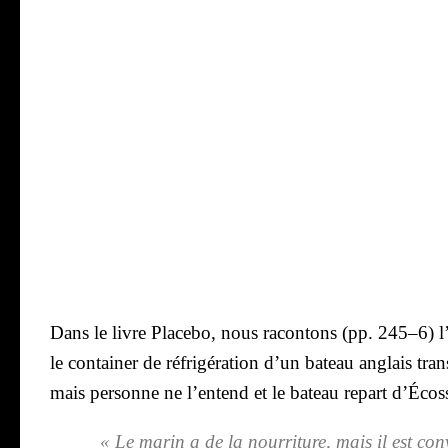
Dans le livre
Pla­ce­bo
, nous racon­tons (pp. 245–6) l
le contai­ner de réfri­gé­ra­tion ­d’un bateau anglais tra
mais per­sonne ne l­’entend et le bateau repart d’Écoss
« Le marin a de la nour­ri­ture, mais il est co