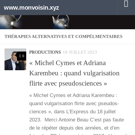
www.monvoisin.xyz
Au dessous du contenu
THÉRAPIES ALTERNATIVES ET COMPÉLMENTAIRES
PRODUCTIONS
18 JUILLET 2023
0
« Michel Cymes et Adriana
Karembeu : quand vulgarisation
flirte avec pseudosciences »
« Michel Cymes et Adria­na Karem­beu :
quand vul­ga­ri­sa­tion flirte avec pseu­dos­
ciences », dans L’Ex­press du 18 juillet
2023. Mer­ci Antoine Beau C’est pas faute
de le répé­ter depuis des années, et d’en