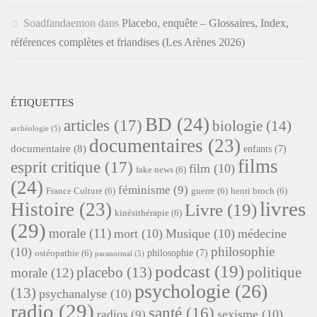
Soadfandaemon
dans
Placebo, enquête – Glossaires, Index,
références complètes et friandises (Les Arènes 2026)
ÉTIQUETTES
BD
(24)
articles
(17)
biologie
(14)
archéologie
(5)
documentaires
(23)
documentaire
(8)
enfants
(7)
films
esprit critique
(17)
film
(10)
fake news
(6)
(24)
féminisme
(9)
France Culture
(6)
guerre
(6)
henri broch
(6)
livres
Histoire
(23)
Livre
(19)
kinésithérapie
(6)
(29)
morale
(11)
mort
(10)
Musique
(10)
médecine
philosophie
(10)
philosophie
(7)
ostéopathie
(6)
paranormal
(5)
podcast
(19)
placebo
(13)
politique
morale
(12)
psychologie
(26)
(13)
psychanalyse
(10)
radio
(29)
santé
(16)
sexisme
(10)
radios
(9)