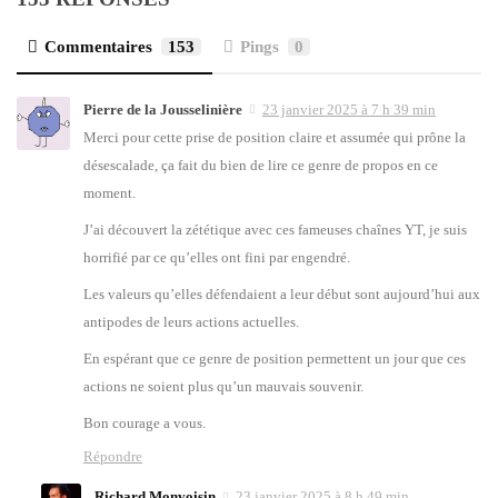
Commentaires
153
Pings
0
Pierre de la Jousselinière
23 janvier 2025 à 7 h 39 min
Mer­ci pour cette prise de posi­tion claire et assu­mée qui prône la
déses­ca­lade, ça fait du bien de lire ce genre de pro­pos en ce
moment.
J’ai décou­vert la zété­tique avec ces fameuses chaînes YT, je suis
hor­ri­fié par ce qu’elles ont fini par engen­dré.
Les valeurs qu’elles défen­daient a leur début sont aujourd’­hui aux
anti­podes de leurs actions actuelles.
En espé­rant que ce genre de posi­tion per­mettent un jour que ces
actions ne soient plus qu’un mau­vais sou­ve­nir.
Bon cou­rage a vous.
Répondre
Richard Monvoisin
23 janvier 2025 à 8 h 49 min