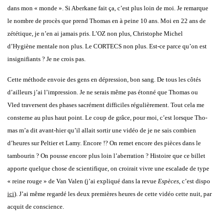
dans mon « monde ». Si Aber­kane fait ça, c’est plus loin de moi. Je remarque
le nombre de pro­cès que prend Tho­mas en à peine 10 ans. Moi en 22 ans de
zété­tique, je n’en ai jamais pris. L’OZ non plus, Chris­tophe Michel
d’
Hygiène men­tale
non plus. Le CORTECS non plus. Est-ce parce qu’on est
insi­gni­fiants ? Je ne crois pas.
Cette méthode envoie des gens en dépres­sion, bon sang. De tous les côtés
d’ailleurs j’ai l’impression. Je ne serais même pas éton­né que Tho­mas ou
Vled tra­versent des phases sacré­ment dif­fi­ciles régu­liè­re­ment. Tout cela me
consterne au plus haut point. Le coup de grâce, pour moi, c’est lorsque Tho­
mas m’a dit avant-hier qu’il allait sor­tir une vidéo de je ne sais com­bien
d’heures sur Pel­tier et Lamy. Encore !? On remet encore des pièces dans le
tam­bou­rin ? On pousse encore plus loin l’aberration ? His­toire que ce billet
apporte quelque chose de scien­ti­fique, on croi­rait vivre une esca­lade de type
« reine rouge » de Van Valen (j’ai expli­qué dans la revue
Espèces
, c’est dis­po
ici
). J’ai même regar­dé les deux pre­mières heures de cette vidéo cette nuit, par
acquit de conscience.