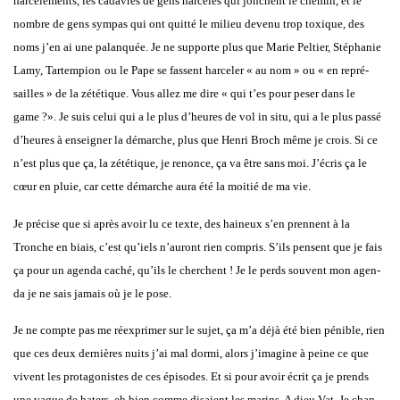
har­cè­le­ments, les cadavres de gens har­ce­lés qui jonchent le che­min, et le
nombre de gens sym­pas qui ont quit­té le milieu deve­nu trop toxique, des
noms j’en ai une palan­quée. Je ne sup­porte plus que Marie Pel­tier, Sté­pha­nie
Lamy, Tar­tem­pion
ou le Pape se fassent har­ce­ler « au nom » ou « en repré­
sailles » de la zété­tique. Vous allez me dire « qui t’es pour peser dans le
game
?». Je suis celui qui a le plus d’heures de vol
in situ
, qui a le plus pas­sé
d’heures à ensei­gner la démarche, plus que Hen­ri Broch même
je crois
. Si ce
n’est plus que ça, la zété­tique, je
renonce
, ça va être sans moi. J’écris ça le
cœur en pluie, car cette démarche aura été la moi­tié de ma vie.
Je pré­cise que si après avoir lu ce texte, des hai­neux s’en prennent à la
Tronche en biais
, c’est qu’iels n’auront rien com­pris. S’ils pensent que je fais
ça pour un agen­da caché, qu’ils le cherchent ! Je le perds sou­vent mon agen­
da je ne sais jamais où je le pose.
Je ne compte pas me réex­pri­mer sur le sujet, ça m’a déjà été bien pénible, rien
que ces deux der­nières nuits j’ai mal dor­mi, alors j’imagine à peine ce que
vivent les pro­ta­go­nistes de ces épi­sodes. Et si pour avoir écrit ça je prends
une vague de
haters
, eh bien comme disaient les marins,
A dieu Vat
. Je chan­