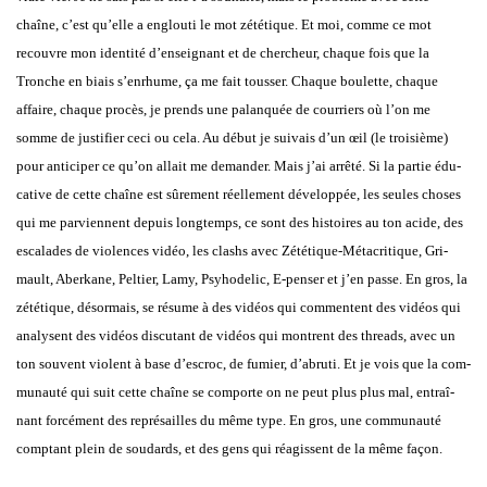
chaîne, c’est qu’elle a englou­ti le mot
zété­tique
. Et moi, comme ce mot
recouvre mon iden­ti­té d’enseignant et de cher­cheur, chaque fois que la
Tronche en biais
s’enrhume, ça me fait tous­ser. Chaque bou­lette, chaque
affaire, chaque pro­cès, je prends une palan­quée de cour­riers où l’on me
somme de jus­ti­fier ceci ou cela. Au début je sui­vais d’un œil (le troi­sième)
pour anti­ci­per ce qu’on allait me deman­der. Mais j’ai arrê­té. Si la par­tie édu­
ca­tive de cette chaîne est sûre­ment réel­le­ment déve­lop­pée, les seules choses
qui me par­viennent depuis long­temps, ce sont des his­toires au ton acide, des
esca­lades de vio­lences vidéo, les clashs avec Zété­tique-Méta­cri­tique, Gri­
mault, Aber­kane, Pel­tier, Lamy, Psy­ho­de­lic, E‑penser et j’en passe. En gros, la
zété­tique, désor­mais, se résume à des vidéos qui com­mentent des vidéos qui
ana­lysent des vidéos dis­cu­tant de vidéos qui montrent des
threads
, avec un
ton sou­vent violent à base d’escroc, de fumier, d’abruti. Et je vois que la com­
mu­nau­té qui suit cette chaîne se com­porte on ne peut plus plus mal, entraî­
nant for­cé­ment des repré­sailles du même type. En gros, une com­mu­nau­té
comp­tant plein de sou­dards, et des gens qui réagissent de la même façon.