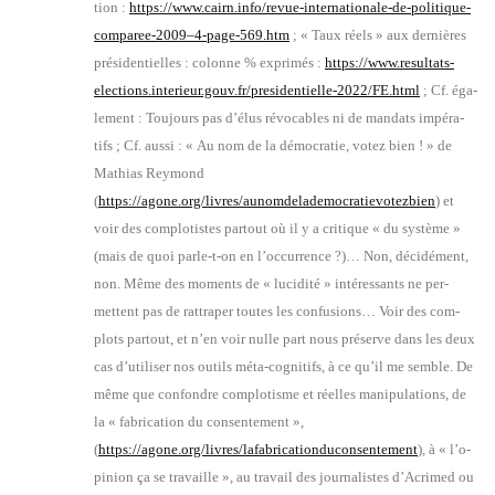
tion :
https://www.cairn.info/revue-internationale-de-politique-
comparee-2009–4‑page-569.htm
; « Taux réels » aux der­nières
pré­si­den­tielles : colonne % expri­més :
https://www.resultats-
elections.interieur.gouv.fr/presidentielle-2022/FE.html
; Cf. éga­
le­ment : Tou­jours pas d’é­lus révo­cables ni de man­dats impé­ra­
tifs ; Cf. aus­si : « Au nom de la démo­cra­tie, votez bien ! » de
Mathias Rey­mond
(
https://agone.org/livres/aunomdelademocratievotezbien
) et
voir des com­plo­tistes par­tout où il y a cri­tique « du sys­tème »
(mais de quoi parle-t-on en l’oc­cur­rence ?)… Non, déci­dé­ment,
non. Même des moments de « luci­di­té » inté­res­sants ne per­
mettent pas de rat­tra­per toutes les confu­sions… Voir des com­
plots par­tout, et n’en voir nulle part nous pré­serve dans les deux
cas d’u­ti­li­ser nos outils méta-cog­ni­tifs, à ce qu’il me semble. De
même que confondre com­plo­tisme et réelles mani­pu­la­tions, de
la « fabri­ca­tion du consen­te­ment »,
(
https://agone.org/livres/lafabricationduconsentement
), à « l’o­
pi­nion ça se tra­vaille », au tra­vail des jour­na­listes d’A­cri­med ou