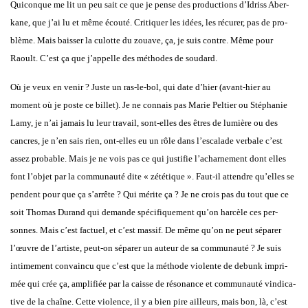
Qui­conque me lit un peu sait ce que je pense des pro­duc­tions d’Idriss Aber­
kane, que j’ai lu et même écou­té. Cri­ti­quer les idées, les récu­rer, pas de pro­
blème. Mais bais­ser la culotte du zouave, ça, je suis contre. Même pour
Raoult. C’est ça que j’appelle des méthodes de sou­dard.
Où je veux en venir ? Juste un ras-le-bol, qui date d’hier (avant-hier au
moment où je poste ce billet). Je ne connais pas Marie Pel­tier ou Sté­pha­nie
Lamy, je n’ai jamais lu leur tra­vail, sont-elles des êtres de lumière ou des
cancres, je n’en sais rien, ont-elles eu un rôle dans l’escalade ver­bale c’est
assez pro­bable. Mais je ne vois pas ce qui jus­ti­fie l’acharnement dont elles
font l’objet par la com­mu­nau­té dite « zété­tique ». Faut-il attendre qu’elles se
pendent pour que ça s’arrête ? Qui mérite ça ? Je ne crois pas du tout que ce
soit Tho­mas Durand qui demande spé­ci­fi­que­ment qu’on har­cèle ces per­
sonnes. Mais c’est fac­tuel, et c’est mas­sif. De même qu’on ne peut sépa­rer
l’œuvre de l’artiste, peut-on sépa­rer un auteur de sa com­mu­nau­té ? Je suis
inti­me­ment convain­cu que c’est que la méthode vio­lente de
debunk
impri­
mée qui crée ça, ampli­fiée par la caisse de réso­nance et com­mu­nau­té vin­di­ca­
tive de la chaîne. Cette vio­lence, il y a bien pire ailleurs, mais bon, là, c’est