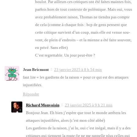
bou­lot. Par ailleurs ces cri­tiques ont été faites maintes fois,
par­fois hors de tout contexte de polé­mique. Mais oui, vous
avez pro­ba­ble­ment rai­son, Tho­mas ne tien­dra pas compte
de cela (comme à chaque fois : bcp de gens pensent que
cette cri­tique sur­vient d’un coup, mais elle est venue sou­
vent, de plein d’en­droits – et la mienne a été faite sou­vent,
en pri­vé. Sans effet)
C’est regret­table. Un jour peut-être ?
Jean Bricmont
23 janvier 2025 à 8 h 54 min
faut lire « les gar­diens de la rai­son » pour ce qui est des attaques
injus­ti­fiées.
Répondre
Richard Monvoisin
23 janvier 2025 à 9 h 21 min
Bon­jour Jean. Eh bien j’es­père que tout le monde arrê­te­ra les
attaques injus­ti­fiées, alors (c’est mon côté abbé)
Les gar­diens de la rai­son, j’ai lu, oui c’est inégal, mais il y a des
cri­tiques qui tiennent la route (je ne me rap­pelle plus celles qui