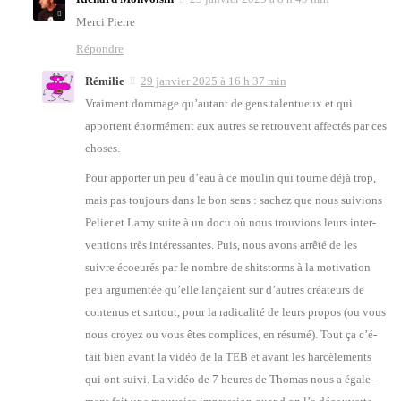
Mer­ci Pierre
Répondre
Rémilie
29 janvier 2025 à 16 h 37 min
Vrai­ment dom­mage qu’au­tant de gens talen­tueux et qui
apportent énor­mé­ment aux autres se retrouvent affec­tés par ces
choses.
Pour appor­ter un peu d’eau à ce mou­lin qui tourne déjà trop,
mais pas tou­jours dans le bon sens : sachez que nous sui­vions
Pelier et Lamy suite à un docu où nous trou­vions leurs inter­
ven­tions très inté­res­santes. Puis, nous avons arrê­té de les
suivre écoeu­rés par le nombre de shits­torms à la moti­va­tion
peu argu­men­tée qu’elle lan­çaient sur d’autres créa­teurs de
conte­nus et sur­tout, pour la radi­ca­li­té de leurs pro­pos (ou vous
nous croyez ou vous êtes com­plices, en résu­mé). Tout ça c’é­
tait bien avant la vidéo de la TEB et avant les har­cè­le­ments
qui ont sui­vi. La vidéo de 7 heures de Tho­mas nous a éga­le­