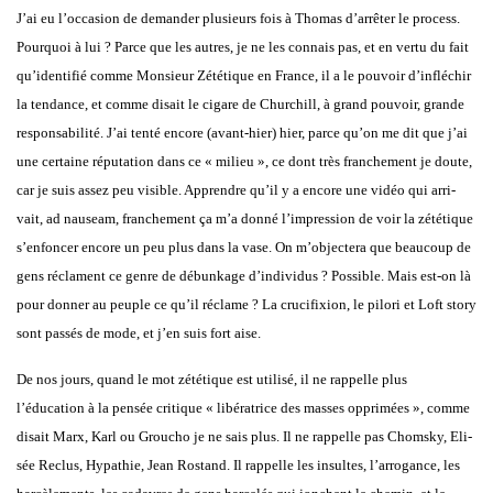
J’ai eu l’occasion de deman­der plu­sieurs fois à Tho­mas d’arrêter le pro­cess.
Pour­quoi à lui ? Parce que les autres, je ne les connais pas, et en ver­tu du fait
qu’identifié comme
Mon­sieur Zété­tique
en France, il a le pou­voir d’infléchir
la ten­dance, et comme disait le cigare de Chur­chill, à grand pou­voir, grande
res­pon­sa­bi­li­té. J’ai ten­té encore (avant-hier) hier, parce qu’on me dit que j’ai
une cer­taine répu­ta­tion dans ce « milieu », ce dont très fran­che­ment je doute,
car je suis assez peu visible. Apprendre qu’il y a encore une vidéo qui arri­
vait,
ad nau­seam,
fran­che­ment ça m’a don­né l’impression de voir la zété­tique
s’enfoncer encore un peu plus dans la vase. On m’objectera que beau­coup de
gens réclament ce genre de débun­kage d’individus ? Pos­sible. Mais est-on là
pour don­ner au peuple ce qu’il réclame ? La cru­ci­fixion, le pilo­ri et
Loft sto­ry
sont pas­sés de mode, et j’en suis fort aise.
De nos jours, quand le mot zété­tique est uti­li­sé, il ne rap­pelle plus
l’éducation à la pen­sée cri­tique « libé­ra­trice des masses oppri­mées », comme
disait Marx, Karl ou Grou­cho je ne sais plus. Il ne rap­pelle pas Chom­sky, Eli­
sée Reclus, Hypa­thie, Jean Ros­tand. Il rap­pelle les insultes, l’arrogance, les