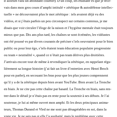
d’ailleurs valu un abon­dant cour­rier). D’un coup, les étudiant·es que je rece­
vais dans mon gros cours d’amphi inti­tu­lé « zété­tique & auto­dé­fense intel­lec­
tuelle » ne décou­vraient plus le mot
zété­tique
: iels avaient déjà vu des
vidéos, et si j’étais par­fois un peu cir­cons­pect sur cer­tains conte­nus, je me
disais que voir cir­cu­ler l’éloge de la rai­son et l’hygiène men­tale était tou­jours
mieux que pas. Dix ans plus tard, les chaînes se sont écré­mées, les vidéastes
ont été poussé·es par divers cou­rants de pré­ci­ser s’iels oeu­vraient pour le bien
public ou pour leur égo, s’iels étaient
team
édu­ca­tion popu­laire pro­gres­siste
ou
team
« neu­tra­li­té », quand ce n’était pas
team
dérives plus droi­tières.
J’arrivais encore tout de même à reven­di­quer la zété­tique, en rap­pe­lant régu­
liè­re­ment sa longue his­toire (j’ai fait un livre d’entretien avec Hen­ri Broch
pour en par­ler), en secouant les bras pour que les plus jeunes com­prennent
qu’il y a de la zété­tique depuis bien avant
You­Tube
. Bien avant L
a Tronche
en biais
. Je ne cite pas cette chaîne par hasard.
La Tronche en biais
, sans ren­
trer dans le détail je n’étais pas en reste pour la sou­te­nir à ses débuts. Je l’ai
sou­te­nue, je lui ai même ouvert mon amphi. Et les deux prin­ci­paux ani­ma­
teurs, Tho­mas Durand et Vled ne me sont pas désa­gréables en soi, dans la
vraie vie. Je ne sais pas si elle l’a sou­hai­té, mais le pro­blème avec cette