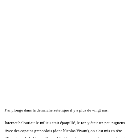
J’ai plon­gé dans la démarche zété­tique il y a plus de vingt ans.
Inter­net bal­bu­tiait le
milieu était épar­pillé, le
ton y était
un peu rugueux.
Avec des copains gre­no­blois
(dont Nico­las Vivant)
, on s’est mis en tête