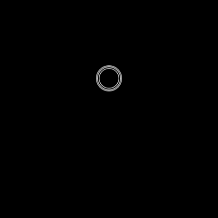
153
Si c’est ça la
zététique, ce
sera sans moi
PAR
RICHARD MONVOISIN
· PUBLIÉ
23 JANVIER
2025
· MIS À JOUR
2 FÉVRIER 2025