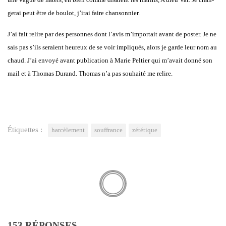
ge­rai peut être de bou­lot, j’irai faire chan­son­nier.
J’ai fait relire par des per­sonnes dont l’avis m’importait avant de pos­ter. Je ne
sais pas s’ils seraient heu­reux de se voir impli­qués, alors je garde leur nom au
chaud. J’ai envoyé avant publi­ca­tion à Marie Pel­tier qui m’avait don­né son
mail et à Tho­mas Durand. Tho­mas n’a pas sou­hai­té me relire.
Étiquettes :
harcèlement
souffrance
zététique
153 RÉPONSES