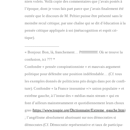
niers volets. Voi­là copie des com­men­taires que j’a­vais pos­tés à
l’é­poque, dont je vous fais part parce que j’a­vais fina­le­ment été
outrée que le dis­cours de M. Pel­tier puisse être pré­sen­té sans le
moindre recul cri­tique, par une chaîne qui se dit d’é­du­ca­tion à la
pen­sée cri­tique appli­quée à soi (méta­cog­ni­tion et esprit cri­
tique).
_________________
« Bon­jour. Bon, là, fran­che­ment… Pffffffffffffff. Où se trouve la
confu­sion, ici ??? *
Confondre « pen­sée conspi­ra­tion­niste » et mau­vais argu­ment
poli­tique pour défendre une posi­tion indé­fen­dable… (Cf. tous
les exemples don­nés de poli­ti­ciens pris doigts dans pot de confi­
ture). Confondre « la France insou­mise »/« union popu­laire » et
extrême gauche, à l’ins­tar des « médias main stream » qui en
font d’ailleurs mains­tream­ment et quo­ti­dien­ne­ment leurs choux
gras (
https://www.toupie.org/Dictionnaire/Extreme_gauche.htm
)
; l’an­gé­lisme abso­lu­ment ahu­ris­sant sur nos démo­cra­ties si
démo­crates (Cf. Démo­cra­tie repré­sen­ta­tive et taux de par­ti­ci­pa­