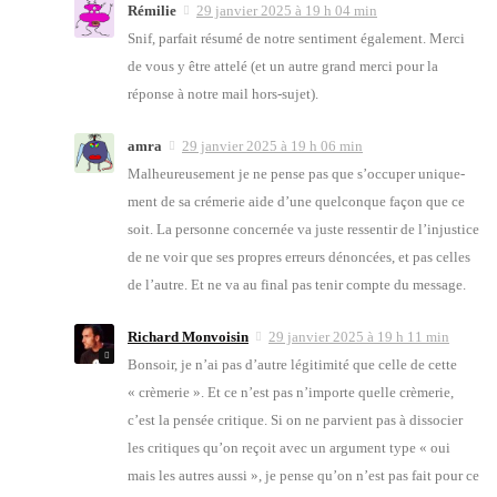
Rémilie
29 janvier 2025 à 19 h 04 min
Snif, par­fait résu­mé de notre sen­ti­ment éga­le­ment. Mer­ci
de vous y être atte­lé (et un autre grand mer­ci pour la
réponse à notre mail hors-sujet).
amra
29 janvier 2025 à 19 h 06 min
Mal­heu­reu­se­ment je ne pense pas que s’oc­cu­per uni­que­
ment de sa cré­me­rie aide d’une quel­conque façon que ce
soit. La per­sonne concer­née va juste res­sen­tir de l’in­jus­tice
de ne voir que ses propres erreurs dénon­cées, et pas celles
de l’autre. Et ne va au final pas tenir compte du mes­sage.
Richard Monvoisin
29 janvier 2025 à 19 h 11 min
Bon­soir, je n’ai pas d’autre légi­ti­mi­té que celle de cette
« crè­me­rie ». Et ce n’est pas n’im­porte quelle crè­me­rie,
c’est la pen­sée cri­tique. Si on ne par­vient pas à dis­so­cier
les cri­tiques qu’on reçoit avec un argu­ment type « oui
mais les autres aus­si », je pense qu’on n’est pas fait pour ce