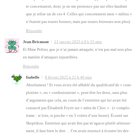
te concer­naient, donc je ne me pro­nonce pas sur elles fau­drait
que je relise un de ces 4. Celles qui concer­naient mon « milieu »
n’é­taient pas toutes bonnes, mais pas toutes foi­reuses non plus)
Répondre
Jean Bricmont
23 janvier 2025 à 8 h 55 min
Et Mme Pel­tier, que je n’ai jamais atta­quée, n’est pas mal non plus
en matière d’at­taques injus­ti­fiées.
Répondre
Isabelle
8 février 2025 à 21 h 40 min
Abso­lu­ment ! Et vous aviez été affu­blé du qua­li­fi­ca­tif de « com­
plo­tiste », ou « confu­sion­niste », peut-être les deux, sans plus
d’ar­gu­ments que cela, au cours de l’en­tre­tien qui lui avait été
consa­cré par Éli­sa­beth Fey­tit sur « méta de Choc » : (« com­plo­
tisme : si loin, si proche » en 5 volets d’une heure). Écou­té sur
Skep­ti­kon. Entre­tien qui avait fini par m’a­ga­cer plu­tôt sérieu­se­
ment, il faut bien le dire… J’en avais renon­cé à écou­ter les der­