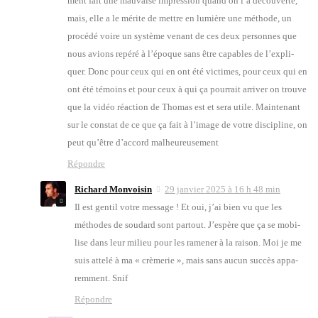
ment fait une mau­vaise impres­sion quand on l’a décou­verte,
mais, elle a le mérite de mettre en lumière une méthode, un
pro­cé­dé voire un sys­tème venant de ces deux per­sonnes que
nous avions repé­ré à l’é­poque sans être capables de l’ex­pli­
quer. Donc pour ceux qui en ont été vic­times, pour ceux qui en
ont été témoins et pour ceux à qui ça pour­rait arri­ver on trouve
que la vidéo réac­tion de Tho­mas est et sera utile. Main­te­nant
sur le constat de ce que ça fait à l’i­mage de votre dis­ci­pline, on
peut qu’être d’ac­cord mal­heu­reu­se­ment
Répondre
Richard Monvoisin
29 janvier 2025 à 16 h 48 min
Il est gen­til votre mes­sage ! Et oui, j’ai bien vu que les
méthodes de sou­dard sont par­tout. J’es­père que ça se mobi­
lise dans leur milieu pour les rame­ner à la rai­son. Moi je me
suis atte­lé à ma « crè­me­rie », mais sans aucun suc­cès appa­
rem­ment. Snif
Répondre