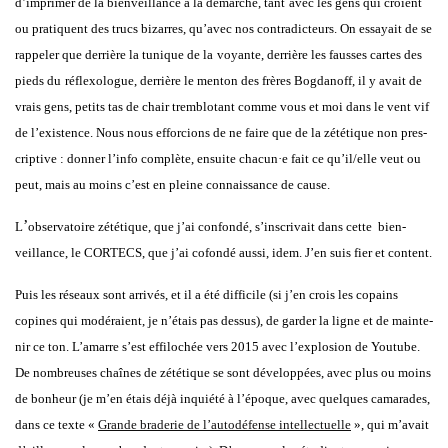
d’imprimer de la bien­veillance à la démarche, tant
avec les gens qui croient
ou pra­tiquent des trucs bizarres, qu’avec nos contra­dic­teurs. On essayait de se
rap­pe­ler que der­rière la tunique de la
voyante, der­rière les fausses cartes des
pieds du
réflexo­logue, der­rière le men­ton des frères Bog­da­noff, il y avait de
vrais gens, petits tas de chair trem­blo­tant comme vous et moi dans le
vent
vif
de l’existence. Nous nous effor­cions de ne
faire que de la zété­tique non
pres­
crip­ti
ve
: donne
r
l’info
com­plète
, ensuite chacun·e fait ce qu’il/elle veut ou
peut, mais au moins c’est en pleine connais­sance de cause.
’
L
obser­va­toire zété­tique, que j’ai confon­dé, s’ins­cri­vait dans cette
bien­
veillance, le CORTECS, que j’ai cofon­dé aus­si,
idem
. J’en suis fier et content.
Puis les réseaux sont arri­vés, et il a été dif­fi­cile (si j’en crois les copains
copines qui modé­raient, je n’étais pas des­sus), de gar­der la ligne et de main­te­
nir ce ton. L’amarre s’est effi­lo­chée vers 2015 avec l’explosion de
You­tube
.
De nom­breuses chaînes de zété­tique se sont déve­lop­pées, avec plus ou moins
de bon­heur (je m’en étais déjà inquié­té à l’époque, avec quelques cama­rades,
dans ce texte «
Grande bra­de­rie de l’autodéfense intel­lec­tuelle
», qui m’avait