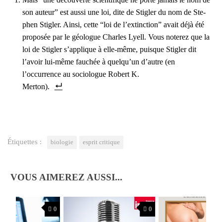
son auteur” est aus­si une loi, dite de Sti­gler du nom de Ste­
phen Sti­gler. Ain­si, cette “loi de l’extinction” avait déjà été
pro­po­sée par le géo­logue Charles Lyell. Vous note­rez que la
loi de Sti­gler s’applique à elle-même, puisque Sti­gler dit
l’avoir lui-même fau­chée à quelqu’un d’autre (en
l’occurrence au socio­logue Robert K.
Mer­ton).
Étiquettes :
biologie
esprit critique
VOUS AIMEREZ AUSSI...
0
0