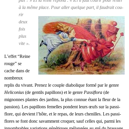
pas ? » Et la reine répond : « Ici il faut cou­rir pour res­ter
à la même place. Pour aller
quelque part, il fau­drait cou­
rir
deux
fois
plus
vite ».
L’effet “Reine
rouge” se
cache dans de
nom­breux
replis du vivant. Pre­nez le couple dia­bo­lique for­mé par le genre
Heli­co­nius
(de gen­tils papillons) et le genre
Pas­si­flo­ra
(de
mignonnes plantes des jar­dins, la plus connue étant la fleur de la
pas­sion). Les papillons femelles pondent leurs œufs sur la pas­si­
flore, qui devient l’hôte, et le repas, de leurs che­nilles. Les pas­si­
flores se font donc savam­ment cro­quer, sauf celles qui, par­mi les
innom­brables varia­tions géné­tiques mélan­gées au gré du bras­sage