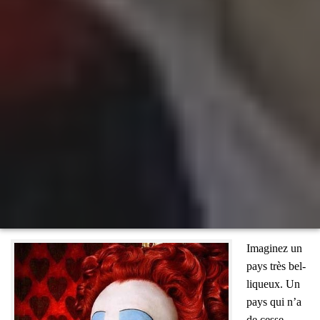
Ima­gi­nez un
pays très bel­
li­queux. Un
pays qui n’a
de cesse