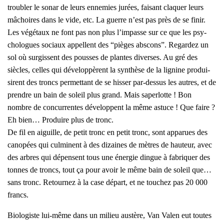
trou­bler le sonar de leurs enne­mies jurées, fai­sant cla­quer leurs
mâchoires dans le vide, etc. La guerre n’est pas près de se finir.
Les végé­taux ne font pas non plus l’impasse sur ce que les psy­
cho­logues sociaux appellent des “pièges abs­cons”. Regar­dez un
sol où sur­gissent des pousses de plantes diverses. Au gré des
siècles, celles qui déve­lop­pèrent la syn­thèse de la lignine pro­dui­
sirent des troncs per­met­tant de se his­ser par-des­sus les autres, et de
prendre un bain de soleil plus grand. Mais saper­lotte ! Bon
nombre de concur­rentes déve­loppent la même astuce ! Que faire ?
Eh bien… Pro­duire plus de tronc.
De fil en aiguille, de petit tronc en petit tronc, sont appa­rues des
cano­pées qui culminent à des dizaines de mètres de hau­teur, avec
des arbres qui dépensent tous une éner­gie dingue à fabri­quer des
tonnes de troncs, tout ça pour avoir le même bain de soleil que…
sans tronc. Retour­nez à la case départ, et ne tou­chez pas 20 000
francs.
Bio­lo­giste lui-même dans un milieu aus­tère, Van Valen eut toutes