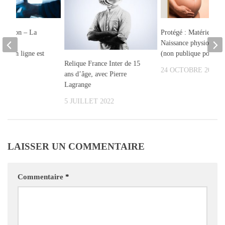
bération – La
Protégé : Matériel sur
 la
Naissance physiologiq
ion en ligne est
(non publique pour l’i
Relique France Inter de 15
24 OCTOBRE 2022
ans d’âge, avec Pierre
2021
Lagrange
5 JUILLET 2022
LAISSER UN COMMENTAIRE
Commentaire
*