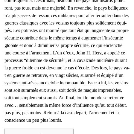
contre-gué­rilla. Désor­mais, beau­coup de pays maqui­sards ploie­
ront, pas tous, mais une majo­ri­té. En revanche, le pays bel­li­queux
n’a plus assez de res­sources mili­taires pour aller fer­railler dans des
guerres clas­siques avec les voi­sins tou­jours plus soli­de­ment équi­
pés. Les poli­tistes ont mon­tré que tout état qui aug­mente sa propre
sécu­ri­té contri­bue dans le même temps à aug­men­ter l’insécurité
glo­bale et donc à dimi­nuer sa propre sécu­ri­té, ce qui enclenche
une course à l’armement. L’un d’eux, John H. Herz, a appe­lé ce
pro­ces­sus “dilemme de sécu­ri­té”, et la caval­cade nucléaire durant
la guerre froide en est deve­nue le cas d’école. Dès lors, le pays va-
t-en-guerre se retrouve, en vingt siècles, sur­ar­mé et équi­pé d’un
sys­tème anti-résis­tance civile incom­pa­rable. Face à lui, les voi­sins
sont soit sur­ar­més eux aus­si, soit dotés de maquis impre­nables,
soit tout sim­ple­ment sou­mis. Au final, tout le monde se retrouve
avec… sen­si­ble­ment la même force d’influence qu’au tout début,
pas plus, pas moins. Retour à la case départ, l’armement et la
conscience un peu plus lourds.