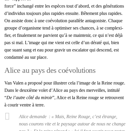
force” inchan­gé entre les espèces tout d’abord, et des géné­ra­tions
d’individus tou­jours plus rapides ensuite. Bête­ment plus rapides.
On assiste donc à une coévo­lu­tion paral­lèle anta­go­niste. Chaque
groupe d’organisme tend à opti­mi­ser ses chances, à se com­plexi­
fier, et fina­le­ment ne par­vient qu’à se main­te­nir, ce qui n’est déjà
pas si mal. L’image qui me vient est celle d’un déra­té qui, bien
que suant sang et eau pour gra­vir un esca­la­tor qui des­cend, est
condam­né au sur place.
Alice au pays des coévolutions
Van Valen a pro­po­sé pour illus­trer cela l’image de la Reine rouge.
Dans le deuxième volet d’Alice au pays des mer­veilles, inti­tu­lé
“
De l’autre côté du miroir
”, Alice et la Reine rouge se retrouvent
à cou­rir ventre à terre.
Alice demande : « Mais, Reine Rouge, c’est étrange,
nous cou­rons vite et le pay­sage autour de nous ne change