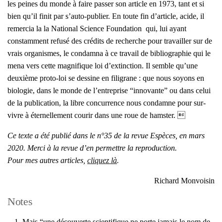
les peines du monde à faire pas­ser son article en 1973, tant et si
bien qu’il finit par s’auto-publier. En toute fin d’article, acide, il
remer­cia la la
Natio­nal Science Foun­da­tion
qui, lui ayant
constam­ment refu­sé des cré­dits de recherche pour tra­vailler sur de
vrais orga­nismes, le condam­na à ce tra­vail de biblio­gra­phie qui le
mena vers cette magni­fique loi d’extinction. Il semble qu’une
deuxième pro­to-loi se des­sine en fili­grane : que nous soyons en
bio­lo­gie, dans le monde de l’entreprise “inno­vante” ou dans celui
de la publi­ca­tion, la libre concur­rence nous condamne pour sur­
vivre à éter­nel­le­ment cou­rir dans une roue de ham­ster. 
Ce texte a été publié dans le n°35 de la revue Espèces, en mars
2020. Mer­ci à la revue d’en per­mettre la repro­duc­tion.
Pour mes autres articles,
cli­quez là
.
Richard Mon­voi­sin
Notes
Mais “une décou­verte scien­ti­fique ne porte jamais le nom de