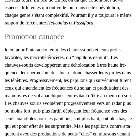
espèces dif­fé­rentes qui ont vu le jour dans cette coévo­lu­tion,
chaque genre s’étant com­plexi­fié. Pour­tant il y a tou­jours le même
rap­port de force entre
Heli­co­nius
et
Pas­si­flo­ra
.
Promotion canopée
Idem pour l’interaction entre les chauve-sou­ris et leurs proies
favo­rites, les macro­hé­té­ro­cères, ou “papillons de nuit”. Les
chauves-sou­ris déve­lop­pèrent une écho­lo­ca­tion à très haute fré­
quence, leur per­met­tant de situer et donc chas­ser leurs proies dans
les ténèbres. Pro­gres­si­ve­ment, les papillons qui sur­vé­curent furent
ceux qui enten­daient les fré­quences du sonar, et pro­dui­saient des
manœuvres de vol anar­chiques leur évi­tant d’être au menu du soir.
Les chauves-sou­ris évo­luèrent pro­gres­si­ve­ment vers un radar plus
ou moins fort, puis plus fur­tif, dépla­çant leur fré­quence vers des
seuils inau­dibles pour les papillons, soit plus haut, soit plus bas, ce
qui eut pour effet de les sur­prendre. Mais les papillons contre-atta­
quèrent avec des pro­duc­tions de petits “clics” en ultra­sons venant