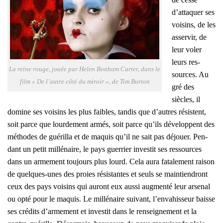
d’attaquer ses
voi­sins, de les
asser­vir, de
leur voler
leurs res­
La reine rouge, jouée par Helen Bon­ham Car­ter, dans le
sources. Au
film « De l’autre côté du miroir », de Tim Bur­ton
gré des
siècles, il
domine ses voi­sins les plus faibles, tan­dis que d’autres résistent,
soit parce que lour­de­ment armés, soit parce qu’ils déve­loppent des
méthodes de gué­rilla et de maquis qu’il ne sait pas déjouer.
Pen­
dant un petit mil­lé­naire, le pays guer­rier inves­tit ses res­sources
dans un arme­ment tou­jours plus lourd. Cela aura fata­le­ment rai­son
de quelques-unes des proies résis­tantes et seuls se main­tien­dront
ceux des pays voi­sins qui auront eux aus­si aug­men­té leur arse­nal
ou opté pour le maquis. Le mil­lé­naire sui­vant, l’envahisseur baisse
ses cré­dits d’armement et inves­tit dans le ren­sei­gne­ment et la