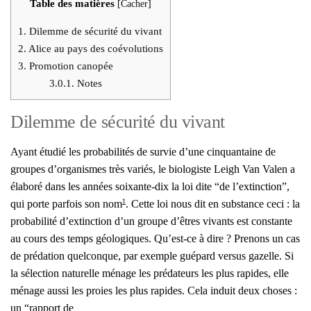
Table des matières
[
Cacher
]
1.
Dilemme de sécu­ri­té du vivant
2.
Alice au pays des coévo­lu­tions
3.
Pro­mo­tion cano­pée
3.0.1.
Notes
Dilemme de sécurité du vivant
Ayant étu­dié les pro­ba­bi­li­tés de sur­vie d’une cin­quan­taine de
groupes d’organismes très variés, le bio­lo­giste Leigh Van Valen a
éla­bo­ré dans les années soixante-dix la loi dite “de l’extinction”,
1
qui porte par­fois son nom
. Cette loi nous dit en sub­stance ceci : la
pro­ba­bi­li­té d’extinction d’un groupe d’êtres vivants est constante
au cours des temps géo­lo­giques. Qu’est-ce à dire ? Pre­nons un cas
de pré­da­tion quel­conque, par exemple gué­pard ver­sus gazelle. Si
la sélec­tion natu­relle ménage les pré­da­teurs les plus rapides, elle
ménage aus­si les proies les plus rapides. Cela induit deux choses :
un “rap­port de