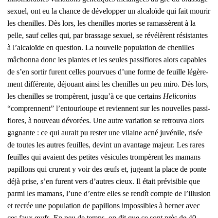
sexuel, ont eu la chance de déve­lop­per un alca­loïde qui fait mou­rir
les che­nilles. Dès lors, les che­nilles mortes se ramas­sèrent à la
pelle, sauf celles qui, par bras­sage sexuel, se révé­lèrent résis­tantes
à l’alcaloïde en ques­tion. La nou­velle popu­la­tion de che­nilles
mâchon­na donc les plantes et les seules pas­si­flores alors capables
de s’en sor­tir furent celles pour­vues d’une forme de feuille légè­re­
ment dif­fé­rente, déjouant ain­si les che­nilles un peu miro. Dès lors,
les che­nilles se trom­pèrent, jusqu’à ce que cer­tains
Heli­co­nius
“com­prennent” l’entourloupe et reviennent sur les nou­velles pas­si­
flores, à nou­veau dévo­rées. Une autre varia­tion se retrou­va alors
gagnante : ce qui aurait pu res­ter une vilaine acné juvé­nile, risée
de toutes les autres feuilles, devint un avan­tage majeur. Les rares
feuilles qui avaient des petites vési­cules trom­pèrent les mamans
papillons qui crurent y voir des œufs et, jugeant la place de ponte
déjà prise, s’en furent vers d’autres cieux. Il était pré­vi­sible que
par­mi les mamans, l’une d’entre elles se ren­dît compte de l’illusion
et recrée une popu­la­tion de papillons impos­sibles à ber­ner avec
ces faux œufs. En peu de temps, on dit que ce sont près de 40