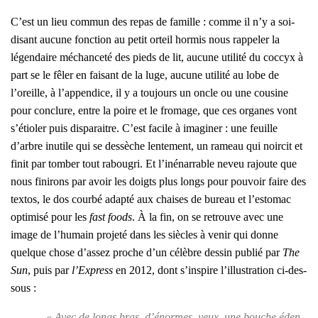
C’est un lieu com­mun des repas de famille : comme il n’y a soi-
disant aucune fonc­tion au petit orteil hor­mis nous rap­pe­ler la
légen­daire méchan­ce­té des pieds de lit, aucune uti­li­té du coc­cyx à
part se le fêler en fai­sant de la luge, aucune uti­li­té au lobe de
l’oreille, à l’appendice, il y a tou­jours un oncle ou une cou­sine
pour conclure, entre la poire et le fro­mage, que ces organes vont
s’étioler puis dis­pa­raitre. C’est facile à ima­gi­ner : une feuille
d’arbre inutile qui se des­sèche len­te­ment, un rameau qui noir­cit et
finit par tom­ber tout rabou­gri. Et l’inénarrable neveu rajoute que
nous fini­rons par avoir les doigts plus longs pour pou­voir faire des
tex­tos, le dos cour­bé adap­té aux chaises de bureau et l’estomac
opti­mi­sé pour les
fast foods
. À la fin, on se retrouve avec une
image de l’humain pro­je­té dans les siècles à venir qui donne
quelque chose d’assez proche d’un célèbre des­sin publié par
The
Sun
, puis par
l’Express
en 2012, dont s’inspire l’illustration ci-des­
sous :
« Avec de longs bras, d’énormes yeux, une bouche éden­