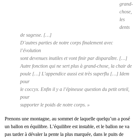
grand-
chose,
les
dents
de sagesse. […]
D’autres par­ties de notre corps fina­le­ment avec
l’évolution
sont deve­nues inutiles et vont finir par dis­pa­raître. […]
Autre fonc­tion qui ne sert plus à grand-chose, la chair de
poule […] L’appendice aus­si est très super­flu […] Idem
pour
le coc­cyx. Enfin il y a l’épineuse ques­tion du petit orteil,
pour
sup­por­ter le poids de notre corps. »
Pre­nons une mon­tagne, au som­met de laquelle quelqu’un a posé
un bal­lon en équi­libre. L’équilibre est instable, et le bal­lon ne va
pas tar­der à déva­ler la pente la plus mar­quée, dans le puits de