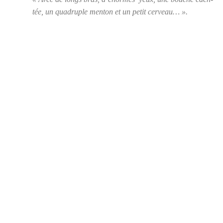
tée, un qua­druple men­ton et un petit cer­veau… ».