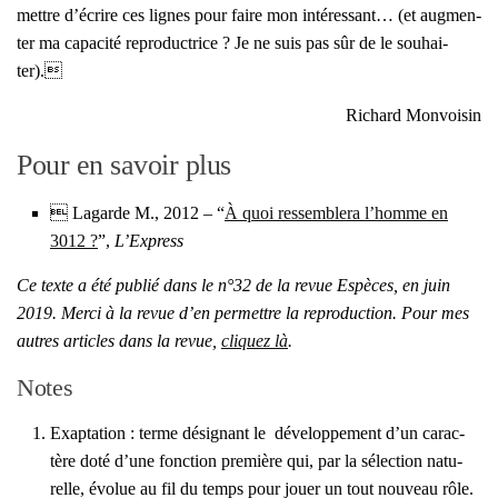
mettre d’écrire ces lignes pour faire mon inté­res­sant… (et aug­men­
ter ma capa­ci­té repro­duc­trice ? Je ne suis pas sûr de le sou­hai­
ter).
Richard Mon­voi­sin
Pour en savoir plus
 Lagarde M., 2012 – “
À quoi res­sem­ble­ra l’homme en
3012 ?
”,
L’Express
Ce texte a été publié dans le n°32 de la revue Espèces, en juin
2019. Mer­ci à la revue d’en per­mettre la repro­duc­tion. Pour mes
autres articles dans la revue,
cli­quez là
.
Notes
Exap­ta­tion : terme dési­gnant le déve­lop­pe­ment d’un carac­
tère doté d’une fonc­tion pre­mière qui, par la sélec­tion natu­
relle, évo­lue au fil du temps pour jouer un tout nou­veau rôle.