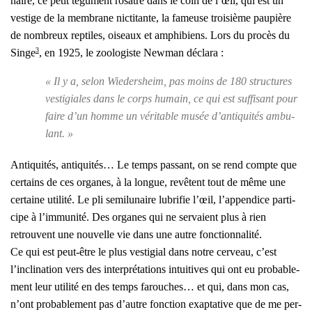
naire, ce petit tégu­ment rosâtre dans le coin de l’œil, qui est un
ves­tige de la mem­brane nic­ti­tante, la fameuse troi­sième pau­pière
de nom­breux rep­tiles, oiseaux et amphi­biens. Lors du pro­cès du
3
Singe
, en 1925, le zoo­lo­giste New­man décla­ra :
« Il y a, selon Wie­der­sheim, pas moins de 180 struc­tures
ves­ti­giales dans le corps humain, ce qui est suf­fi­sant pour
faire d’un homme un véri­table musée d’antiquités ambu­
lant. »
Anti­qui­tés, anti­qui­tés… Le temps pas­sant, on se rend compte que
cer­tains de ces organes, à la longue, revêtent tout de même une
cer­taine uti­li­té. Le pli semi­lu­naire lubri­fie l’œil, l’appendice par­ti­
cipe à l’immunité. Des organes qui ne ser­vaient plus à rien
retrouvent une nou­velle vie dans une autre fonc­tion­na­li­té.
Ce qui est peut-être le plus ves­ti­gial dans notre cer­veau, c’est
l’inclination vers des inter­pré­ta­tions intui­tives qui ont eu pro­ba­ble­
ment leur uti­li­té en des temps farouches… et qui, dans mon cas,
n’ont pro­ba­ble­ment pas d’autre fonc­tion exap­ta­tive que de me per­