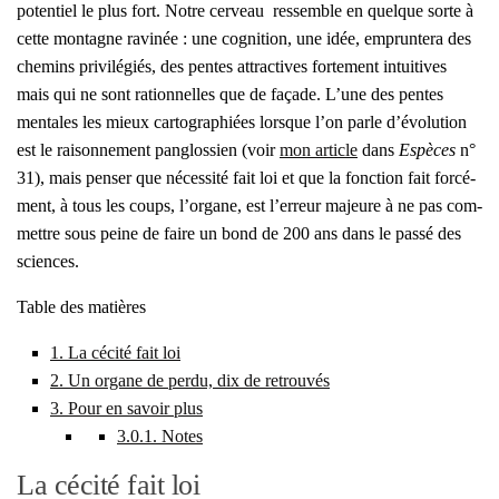
poten­tiel le plus fort. Notre cer­veau res­semble en quelque sorte à
cette mon­tagne ravi­née : une cog­ni­tion, une idée, emprun­te­ra des
che­mins pri­vi­lé­giés, des pentes attrac­tives for­te­ment intui­tives
mais qui ne sont ration­nelles que de façade. L’une des pentes
men­tales les mieux car­to­gra­phiées lorsque l’on parle d’évolution
est le rai­son­ne­ment pan­glos­sien (voir
mon article
dans
Espèces
n°
31), mais pen­ser que néces­si­té fait loi et que la fonc­tion fait for­cé­
ment, à tous les coups, l’organe, est l’erreur majeure à ne pas com­
mettre sous peine de faire un bond de 200 ans dans le pas­sé des
sciences.
Table des matières
1.
La céci­té fait loi
2.
Un organe de per­du, dix de retrou­vés
3.
Pour en savoir plus
3.0.1.
Notes
La cécité fait loi