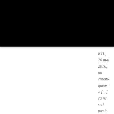
RTL
,
20 mai
2016,
un
chro­ni­
queur :
« […]
ça ne
sert
pas à