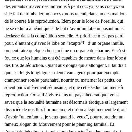
des enfants qu’avec des indi­vi­dus à petit coc­cyx, sans coc­cyx ou
si le fait de trim­bal­ler un coc­cyx nous ralen­tit dans un des maillons
de la course à la repro­duc­tion. Idem pour le lobe de l’oreille, qui
ne se rédui­ra à néant que si le fait d’avoir un lobe impo­sant nous
déclasse dans la com­pé­ti­tion sexuelle. À prio­ri, ce n’est pas par­ti
1
pour, d’autant qu’avec le lobe on “exapte”
: d’un organe inutile,
on peut faire quelque chose, même un organe de charme. Et c’est
fou ce que les humains ont été capables de mettre dans leur lobe à
des fins de séduc­tion. Quant aux doigts qui s’allongent, il fau­drait
que les doigts lon­gi­lignes soient avan­ta­geux pour par exemple
cram­pon­ner son/sa par­te­naire, nour­rir ou mater­ner les petits, ou
soient par­ti­cu­liè­re­ment sédui­sants, et que cette séduc­tion mène à
repro­duc­tion. Or sauf à vivre dans un pays théo­cra­tique, vous
savez que la sexua­li­té humaine est désor­mais éro­tique et lar­ge­ment
dis­so­ciée de nos flux hor­mo­naux, et qu’on a légi­ti­me­ment le droit
d’avoir “un enfant, si je veux quand je veux”, pour reprendre un
fameux slo­gan du Mou­ve­ment pour le plan­ning fami­lial. Et
2
l’usage du télé­phone, à moins que les sex­tos
ne deviennent pri­