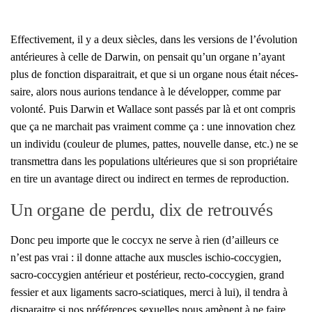
Effec­ti­ve­ment, il y a deux siècles, dans les ver­sions de l’évolution
anté­rieures à celle de Dar­win, on pen­sait qu’un organe n’ayant
plus de fonc­tion dis­pa­rai­trait, et que si un organe nous était néces­
saire, alors nous aurions ten­dance à le déve­lop­per, comme par
volon­té. Puis Dar­win et Wal­lace sont pas­sés par là et ont com­pris
que ça ne mar­chait pas vrai­ment comme ça : une inno­va­tion chez
un indi­vi­du (cou­leur de plumes, pattes, nou­velle danse, etc.) ne se
trans­met­tra dans les popu­la­tions ulté­rieures que si son pro­prié­taire
en tire un avan­tage direct ou indi­rect en termes de repro­duc­tion.
Un organe de perdu, dix de retrouvés
Donc peu importe que le coc­cyx ne serve à rien (d’ailleurs ce
n’est pas vrai : il donne attache aux muscles ischio-coc­cy­gien,
sacro-coc­cy­gien anté­rieur et pos­té­rieur, rec­to-coc­cy­gien, grand
fes­sier et aux liga­ments sacro-scia­tiques, mer­ci à lui), il ten­dra à
dis­pa­raitre si nos pré­fé­rences sexuelles nous amènent à ne faire