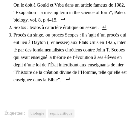
On le doit à Gould et Vrba dans un article fameux de 1982,
“Exap­ta­tion – a mis­sing term in the science of form”, Paleo­
bio­lo­gy, vol. 8, p.4–15.
Sex­tos : tex­tos à carac­tère éro­tique ou sexuel.
Pro­cès du singe, ou pro­cès Scopes : il s’agit d’un pro­cès qui
eut lieu à Day­ton (Ten­nes­see) aux États-Unis en 1925, inten­
té par des fon­da­men­ta­listes chré­tiens contre John T. Scopes
qui avait ensei­gné la théo­rie de l’évolution à ses élèves en
dépit d’une loi de l’État inter­di­sant aux ensei­gnants de nier
“l’histoire de la créa­tion divine de l’Homme, telle qu’elle est
ensei­gnée dans la Bible”.
Étiquettes :
biologie
esprit critique