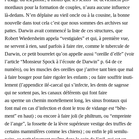
mor­diaux pour la for­ma­tion de couples, n’aura aucune influence
là-dedans. N’en déplaise au vieil oncle ou à la cou­sine, la bonne
nou­velle dans tout cela c’est que nous sommes des archives sur
pattes. Dar­win avait com­men­cé la liste de ces struc­tures, que
Robert Wie­der­sheim appe­la “ves­ti­giales” et qui, à pre­mière vue,
ne servent à rien, sauf par­fois à faire rire, comme le tuber­cule de
Dar­win, ce petit bour­re­let qu’on appelle aus­si “oreille d’elfe” (voir
l’ar­ticle “Mon­sieur Spock à l’écoute de Dar­win” p. 64 de ce
numé­ro), ou les muscles des oreilles que j’arrive tant bien que mal
à faire bou­ger pour faire rigo­ler les enfants ; ou faire souf­frir inuti­
le­ment (l’appendice ilé-cae­cal qui s’infecte, les dents de sagesse
qui ne sortent pas, les canaux défé­rents qui font faire
au sperme un che­min mor­tel­le­ment long, les sinus fron­taux qui
font mal en cas d’infection et dont le trou de vidange est “bête­
ment” en haut) ; ou encore à faire joli (le phil­trum, ou “empreinte
de l’ange”, la fos­sette de la lèvre supé­rieure ves­tige des truffes de
cer­tains mam­mi­fères comme les chiens) ; ou enfin le pli semi­lu­