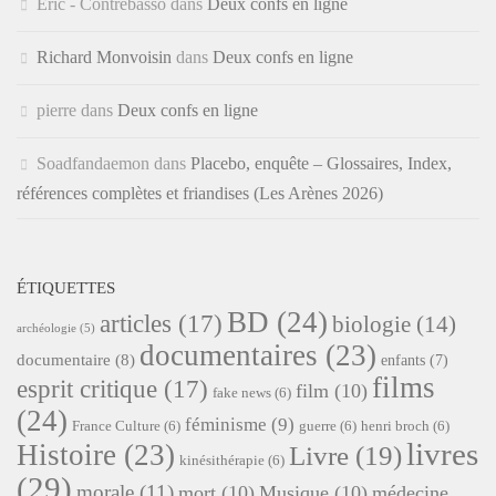
Éric - Contrebasso
dans
Deux confs en ligne
Richard Monvoisin
dans
Deux confs en ligne
pierre
dans
Deux confs en ligne
Soadfandaemon
dans
Placebo, enquête – Glossaires, Index,
références complètes et friandises (Les Arènes 2026)
ÉTIQUETTES
BD
(24)
articles
(17)
biologie
(14)
archéologie
(5)
documentaires
(23)
documentaire
(8)
enfants
(7)
films
esprit critique
(17)
film
(10)
fake news
(6)
(24)
féminisme
(9)
France Culture
(6)
guerre
(6)
henri broch
(6)
livres
Histoire
(23)
Livre
(19)
kinésithérapie
(6)
(29)
morale
(11)
mort
(10)
Musique
(10)
médecine