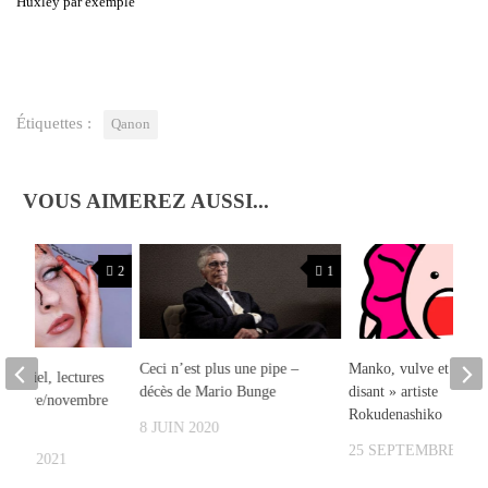
Hux­ley par exemple
Étiquettes :
Qanon
VOUS AIMEREZ AUSSI...
2
1
Ceci n’est plus une pipe –
Manko, vulve et la « s
matériel, lectures
décès de Mario Bunge
disant » artiste
– octobre/novembre
Rokudenashiko
8 JUIN 2020
25 SEPTEMBRE 202
BRE 2021