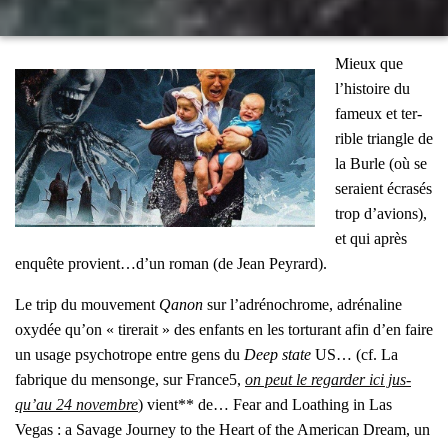
Mieux que
l’his­toire du
fameux et ter­
rible tri­angle de
la Burle (où se
seraient écra­sés
trop d’a­vions),
et qui après
enquête provient…d’un roman (de Jean Pey­rard).
Le trip du mou­ve­ment
Qanon
sur l’a­dré­no­chrome, adré­na­line
oxy­dée qu’on « tire­rait » des enfants en les tor­tu­rant afin d’en faire
un usage psy­cho­trope entre gens du
Deep state
US… (cf. La
fabrique du men­songe, sur France5,
on peut le regar­der ici jus­
qu’au 24 novembre
) vient** de…
Fear and Loa­thing in Las
Vegas : a Savage Jour­ney to the Heart of the Ame­ri­can Dream
, un