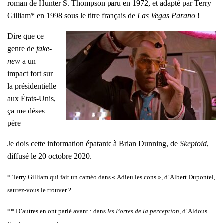
roman de Hun­ter S. Thomp­son paru en 1972, et adap­té par Ter­ry
Gil­liam* en 1998 sous le titre fran­çais de
Las Vegas Para­no
!
Dire que ce
genre de
fake­
new
a un
impact fort sur
la pré­si­den­tielle
aux États-Unis,
ça me déses­
père
Je dois cette infor­ma­tion épa­tante à Brian Dun­ning, de
Skep­toid
,
dif­fu­sé le 20 octobre 2020.
* Ter­ry Gil­liam qui fait un caméo dans « Adieu les cons », d’Al­bert Dupon­tel,
sau­rez-vous le trou­ver ?
** D’autres en ont par­lé avant : dans
les Portes de la per­cep­tion
, d’Al­dous