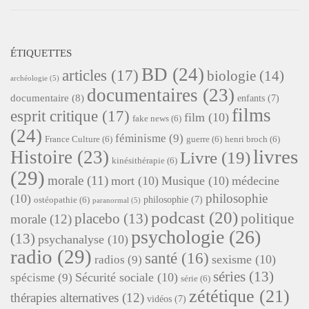
ÉTIQUETTES
BD
(24)
articles
(17)
biologie
(14)
archéologie
(5)
documentaires
(23)
documentaire
(8)
enfants
(7)
films
esprit critique
(17)
film
(10)
fake news
(6)
(24)
féminisme
(9)
France Culture
(6)
guerre
(6)
henri broch
(6)
livres
Histoire
(23)
Livre
(19)
kinésithérapie
(6)
(29)
morale
(11)
mort
(10)
Musique
(10)
médecine
philosophie
(10)
philosophie
(7)
ostéopathie
(6)
paranormal
(5)
podcast
(20)
placebo
(13)
politique
morale
(12)
psychologie
(26)
(13)
psychanalyse
(10)
radio
(29)
santé
(16)
sexisme
(10)
radios
(9)
séries
(13)
Sécurité sociale
(10)
spécisme
(9)
série
(6)
zététique
(21)
thérapies alternatives
(12)
vidéos
(7)