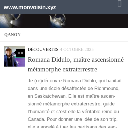
www.monvoisin.xyz
Au dessous du contenu
QANON
DÉCOUVERTES
4 OCTOBRE 2025
0
Romana Didulo, maître ascensionné
métamorphe extraterrestre
Je (re)découvre Roma­na Didu­lo, qui habi­tait
dans une école désaf­fec­tée de Rich­mound,
en Sas­kat­che­wan. Elle est maître ascen­
sion­né méta­morphe extra­ter­restre, guide
l’hu­ma­ni­té et c’est elle la véri­table reine du
Cana­da. Pour don­ner une idée de son trip,
elle a appe­lé à tuer les par­ti­sans des vac­