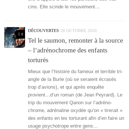
cins. Elle scinde le mou­ve­ment…
DÉCOUVERTES
28 OCTOBRE 2020
0
Tel le saumon, remonter à la source
– l’adrénochrome des enfants
torturés
Mieux que l’his­toire du fameux et ter­rible tri­
angle de la Burle (où se seraient écra­sés
trop d’a­vions), et qui après enquête
provient…d’un roman (de Jean Pey­rard). Le
trip du mou­ve­ment Qanon sur l’a­dré­no­
chrome, adré­na­line oxy­dée qu’on « tire­rait »
des enfants en les tor­tu­rant afin d’en faire un
usage psy­cho­trope entre gens…