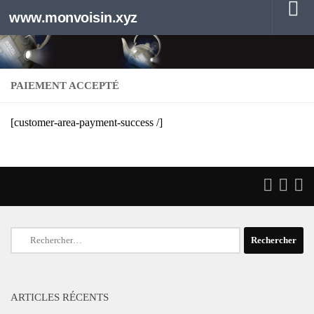
www.monvoisin.xyz
Au dessous du contenu
PAIEMENT ACCEPTÉ
[cus­to­mer-area-pay­ment-suc­cess /]
Rechercher :
ARTICLES RÉCENTS