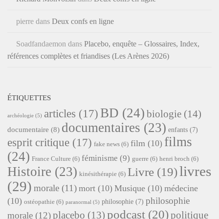
pierre
dans
Deux confs en ligne
Soadfandaemon
dans
Placebo, enquête – Glossaires, Index,
références complètes et friandises (Les Arènes 2026)
ÉTIQUETTES
BD
(24)
articles
(17)
biologie
(14)
archéologie
(5)
documentaires
(23)
documentaire
(8)
enfants
(7)
films
esprit critique
(17)
film
(10)
fake news
(6)
(24)
féminisme
(9)
France Culture
(6)
guerre
(6)
henri broch
(6)
livres
Histoire
(23)
Livre
(19)
kinésithérapie
(6)
(29)
morale
(11)
mort
(10)
Musique
(10)
médecine
philosophie
(10)
philosophie
(7)
ostéopathie
(6)
paranormal
(5)
podcast
(20)
placebo
(13)
politique
morale
(12)