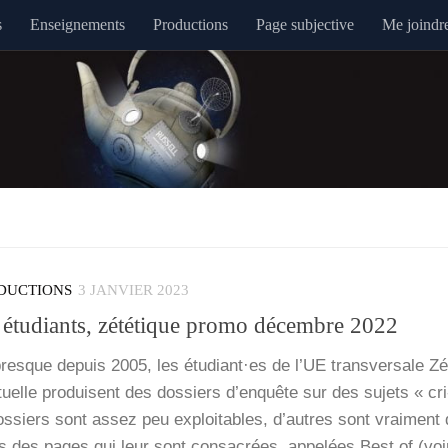
s
Enseignements
Productions
Page subjective
Me joindr
DUCTIONS
3 JANVIER 2023
s étudiants, zététique promo décembre 2022
sque depuis 2005, les étudiant·es de l’UE trans­ver­sale Zét
c­tuelle pro­duisent des dos­siers d’enquête sur des sujets « cri
dos­siers sont assez peu exploi­tables, d’autres sont vrai­ment 
ns des pages qui leur sont consa­crées, appe­lées Best of (voi