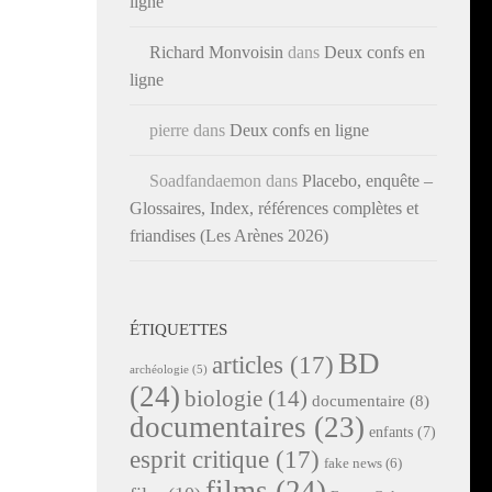
ligne
Richard Monvoisin
dans
Deux confs en
ligne
pierre
dans
Deux confs en ligne
Soadfandaemon
dans
Placebo, enquête –
Glossaires, Index, références complètes et
friandises (Les Arènes 2026)
ÉTIQUETTES
BD
articles
(17)
archéologie
(5)
(24)
biologie
(14)
documentaire
(8)
documentaires
(23)
enfants
(7)
esprit critique
(17)
fake news
(6)
films
(24)