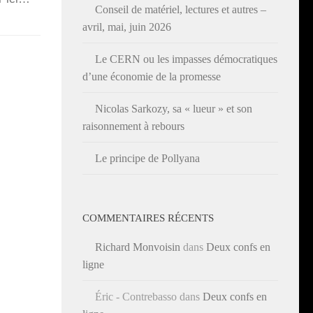
Conseil de matériel, lectures et autres –
avril, mai, juin 2026
Le CERN ou les impasses démocratiques
d’une économie de la promesse
Nicolas Sarkozy, sa « lueur » et son
raisonnement à rebours
Le principe de Pollyana
COMMENTAIRES RÉCENTS
Richard Monvoisin
dans
Deux confs en
ligne
Éric - Contrebasso
dans
Deux confs en