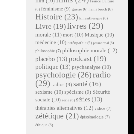
film
(10)
France Culture
féminisme
(9)
(6)
guerre
(6)
henri broch
(6)
Histoire
(23)
kinésithérapie
(6)
livres
(29)
Livre
(19)
morale
(11)
mort
(10)
Musique
(10)
médecine
(10)
ostéopathie
(6)
paranormal
(5)
philosophie morale
(12)
philosophie
(7)
podcast
(19)
placebo
(13)
politique
(13)
psychanalyse
(10)
radio
psychologie
(26)
(29)
santé
(16)
radios
(9)
sexisme
(10)
Sécurité
spécisme
(9)
séries
(13)
sociale
(10)
série
(6)
thérapies alternatives
(12)
vidéos
(7)
zététique
(21)
épistémologie
(7)
éthique
(6)