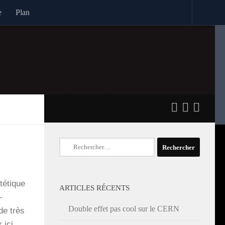
e
Plan
Rechercher :
é­tique
ARTICLES RÉCENTS
­
Double effet pas cool sur le CERN
de très
r ici…