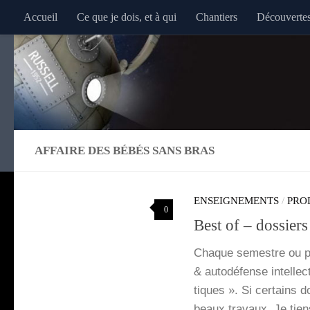
Accueil
Ce que je dois, et à qui
Chantiers
Découverte
Au dessous du contenu
AFFAIRE DES BÉBÉS SANS BRAS
ENSEIGNEMENTS
/
PRO
0
Best of – dossier
Chaque semestre ou pre
& auto­dé­fense intel­le
tiques ». Si cer­tains 
beaux tra­vaux. Je tie