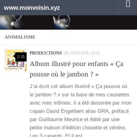
www.monvoisin.xyz
Au dessous du contenu
ANIMALISME
PRODUCTIONS
28 JANVIER 2025
15
Album illustré pour enfants « Ça
pousse où le jambon ? »
J’ai écrit cet album illus­tré « Ça pousse où
le jam­bon ? » sur la base de mes cau­settes
avec mes mômes. Il a été des­si­née par mon
copain David Enge­li­bert alias GRA, pré­fa­cé
par Guill­laume Meu­rice et édi­té par une
petite mai­son d’é­di­tion chouette et vénère,
Les 3 canards. Et il est…