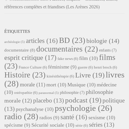
références complètes et friandises (Les Arènes 2026)
ÉTIQUETTES
BD
(23)
articles
(16)
biologie
(14)
archéologie
(5)
documentaires
(22)
documentaire
(8)
enfants
(7)
films
esprit critique
(17)
film
(10)
fake news
(6)
(23)
féminisme
(9)
France Culture
(6)
guerre
(6)
henri broch
(6)
livres
Histoire
(23)
Livre
(19)
kinésithérapie
(6)
(28)
morale
(11)
mort
(10)
Musique
(10)
médecine
philosophie
(10)
philosophie
(7)
ostéopathie
(6)
paranormal
(5)
podcast
(19)
placebo
(13)
politique
morale
(12)
psychologie
(26)
(13)
psychanalyse
(10)
radio
(28)
santé
(16)
sexisme
(10)
radios
(9)
séries
(13)
Sécurité sociale
(10)
spécisme
(9)
série
(6)