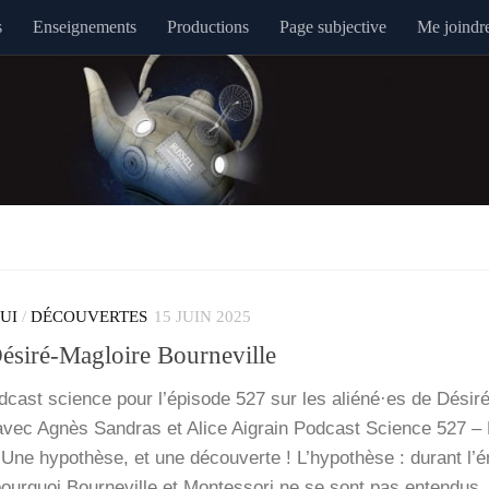
s
Enseignements
Productions
Page subjective
Me joindr
QUI
/
DÉCOUVERTES
15 JUIN 2025
Désiré-Magloire Bourneville
d­cast science pour l’é­pi­sode 527 sur les aliéné·es de Dés­i­­r
, avec Agnès San­dras et Alice Aigrain Pod­cast Science 527 –
e Une hypo­thèse, et une décou­verte ! L’hy­po­thèse : durant l’é
ur­quoi Bour­ne­ville et Mon­tes­so­ri ne se sont pas enten­du