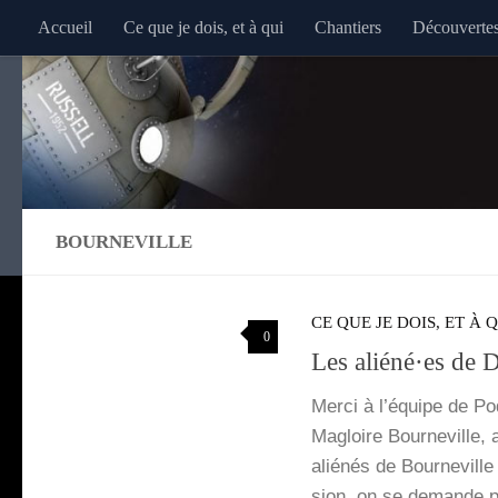
Accueil
Ce que je dois, et à qui
Chantiers
Découverte
Au dessous du contenu
BOURNEVILLE
CE QUE JE DOIS, ET À 
0
Les aliéné·es de 
Mer­ci à l’é­quipe de Po
Magloire Bour­ne­ville
alié­nés de Bour­ne­vill
sion, on se demande po