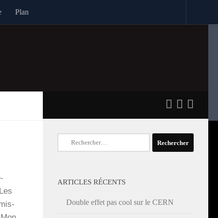
e
Plan
Rechercher :
é-
ARTICLES RÉCENTS
 Les
Double effet pas cool sur le CERN
­mis­
s. Mon…