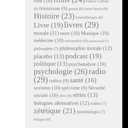
film
(10)
France Culture
féminisme
(9)
(6)
guerre
(6)
henri broch
(6)
Histoire
(23)
kinésithérapie
(6)
livres
(29)
Livre
(19)
morale
(11)
mort
(10)
Musique
(10)
médecine
(10)
ostéopathie
(6)
paranormal
(5)
philosophie morale
(12)
philosophie
(7)
podcast
(19)
placebo
(13)
politique
(13)
psychanalyse
(10)
radio
psychologie
(26)
(29)
santé
(16)
radios
(9)
sexisme
(10)
Sécurité
spécisme
(9)
séries
(13)
sociale
(10)
série
(6)
thérapies alternatives
(12)
vidéos
(7)
zététique
(21)
épistémologie
(7)
éthique
(6)