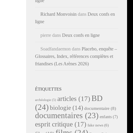
ligne
Richard Monvoisin
dans
Deux confs en
ligne
pierre
dans
Deux confs en ligne
Soadfandaemon
dans
Placebo, enquête –
Glossaires, Index, références complètes et
friandises (Les Arènes 2026)
ÉTIQUETTES
BD
articles
(17)
archéologie
(5)
(24)
biologie
(14)
documentaire
(8)
documentaires
(23)
enfants
(7)
esprit critique
(17)
fake news
(6)
films
(24)