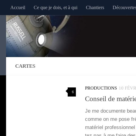
Accueil
Ce que je dois, et à qui
Chantiers
Découverte
Au dessous du contenu
CARTES
PRODUCTIONS
10 FÉVR
6
Conseil de matérie
Je me docu­mente beau­c
comme on me pose fré­q
maté­riel pro­fes­sion­n
tez pas à me faire de