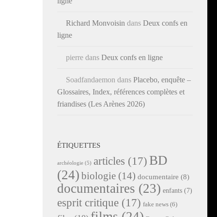
ligne
Richard Monvoisin
dans
Deux confs en
ligne
pierre
dans
Deux confs en ligne
Soadfandaemon
dans
Placebo, enquête –
Glossaires, Index, références complètes et
friandises (Les Arènes 2026)
ÉTIQUETTES
BD
articles
(17)
archéologie
(5)
(24)
biologie
(14)
documentaire
(8)
documentaires
(23)
enfants
(7)
esprit critique
(17)
fake news
(6)
films
(24)