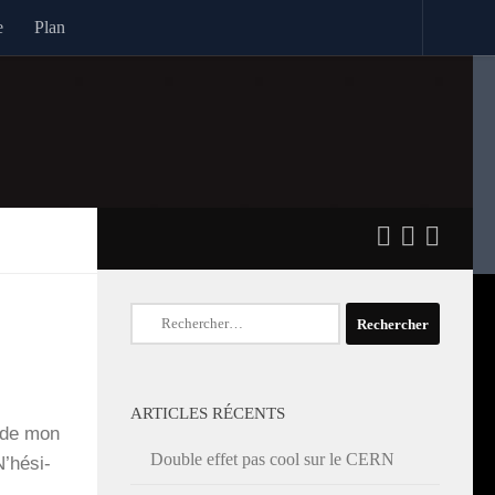
e
Plan
Rechercher :
ARTICLES RÉCENTS
e de mon
Double effet pas cool sur le CERN
’hé­si­