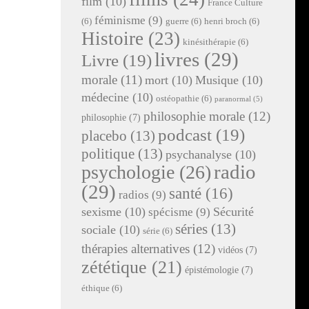
film
(10)
France Culture
féminisme
(9)
(6)
guerre
(6)
henri broch
(6)
Histoire
(23)
kinésithérapie
(6)
livres
(29)
Livre
(19)
morale
(11)
mort
(10)
Musique
(10)
médecine
(10)
ostéopathie
(6)
paranormal
(5)
philosophie morale
(12)
philosophie
(7)
podcast
(19)
placebo
(13)
politique
(13)
psychanalyse
(10)
radio
psychologie
(26)
(29)
santé
(16)
radios
(9)
sexisme
(10)
Sécurité
spécisme
(9)
séries
(13)
sociale
(10)
série
(6)
thérapies alternatives
(12)
vidéos
(7)
zététique
(21)
épistémologie
(7)
éthique
(6)