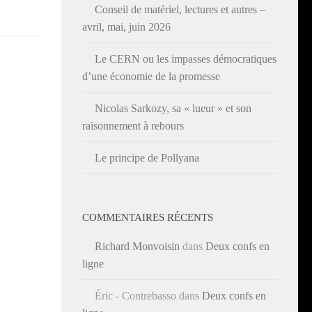
Conseil de matériel, lectures et autres –
avril, mai, juin 2026
Le CERN ou les impasses démocratiques
d’une économie de la promesse
Nicolas Sarkozy, sa « lueur » et son
raisonnement à rebours
Le principe de Pollyana
COMMENTAIRES RÉCENTS
Richard Monvoisin
dans
Deux confs en
ligne
Éric - Contrebasso
dans
Deux confs en