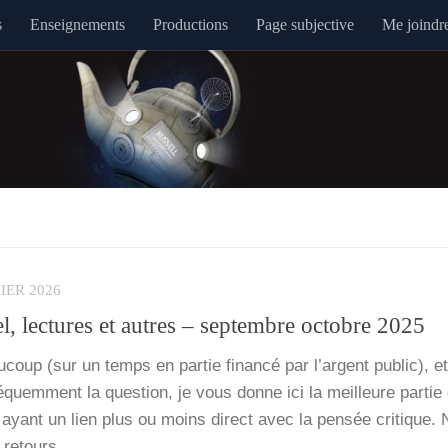
s
Enseignements
Productions
Page subjective
Me joindr
IER 2026
l, lectures et autres – septembre octobre 2025
oup (sur un temps en par­tie finan­cé par l’argent public), et
uem­ment la ques­tion, je vous donne ici la meilleure par­ti
el ayant un lien plus ou moins direct avec la pen­sée cri­tique. N
s retours,…