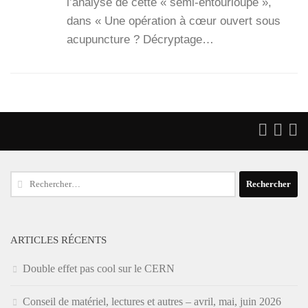
l’a­na­lyse de cette « semi-entour­­loupe »,
dans « Une opé­ra­tion à cœur ouvert sous
acu­punc­ture ? Décryp­tage…
Rechercher :
ARTICLES RÉCENTS
Double effet pas cool sur le CERN
Conseil de matériel, lectures et autres – avril, mai, juin 2026