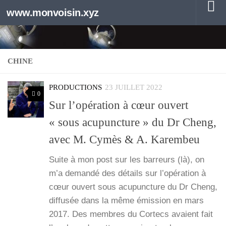
www.monvoisin.xyz
Au dessous du contenu
CHINE
PRODUCTIONS
23 JUILLET 2022
0
Sur l’opération à cœur ouvert
« sous acupuncture » du Dr Cheng,
avec M. Cymès & A. Karembeu
Suite à mon post sur les bar­reurs (là), on
m’a deman­dé des détails sur l’o­pé­ra­tion à
cœur ouvert sous acu­punc­ture du Dr Cheng,
dif­fu­sée dans la même émis­sion en mars
2017. Des membres du Cor­tecs avaient fait