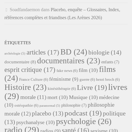
Soadfandaemon
dans
Placebo, enquête – Glossaires, Index,
références complètes et friandises (Les Arènes 2026)
ÉTIQUETTES
BD
(24)
articles
(17)
biologie
(14)
archéologie
(5)
documentaires
(23)
documentaire
(8)
enfants
(7)
films
esprit critique
(17)
film
(10)
fake news
(6)
(24)
féminisme
(9)
France Culture
(6)
guerre
(6)
henri broch
(6)
livres
Histoire
(23)
Livre
(19)
kinésithérapie
(6)
(29)
morale
(11)
mort
(10)
Musique
(10)
médecine
philosophie
(10)
philosophie
(7)
ostéopathie
(6)
paranormal
(5)
podcast
(19)
placebo
(13)
politique
morale
(12)
psychologie
(26)
(13)
psychanalyse
(10)
radio
(29)
santé
(16)
sexisme
(10)
radios
(9)