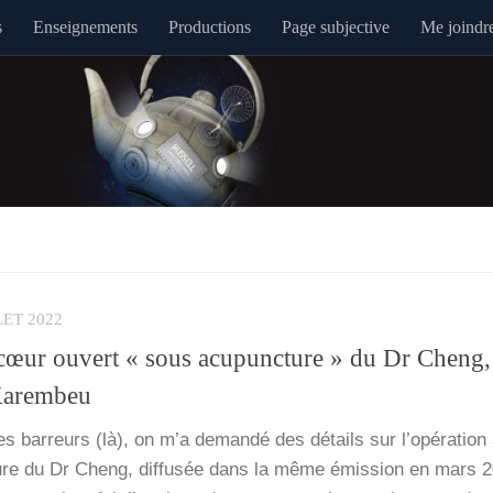
s
Enseignements
Productions
Page subjective
Me joindr
LET 2022
 cœur ouvert « sous acupuncture » du Dr Cheng,
Karembeu
s bar­reurs (là), on m’a deman­dé des détails sur l’o­pé­ra­tio
ure du Dr Cheng, dif­fu­sée dans la même émis­sion en mars 