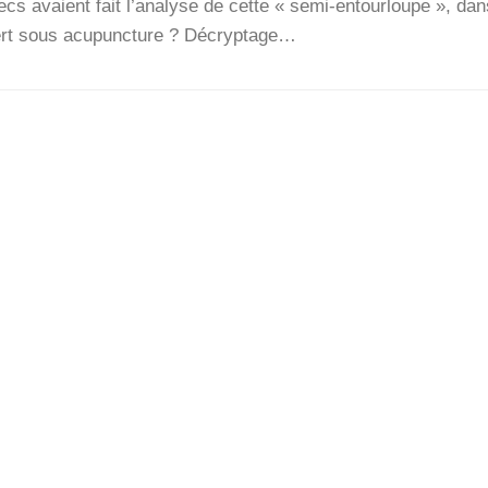
 avaient fait l’a­na­lyse de cette « semi-entour­­loupe », da
ert sous acu­punc­ture ? Décryp­tage…