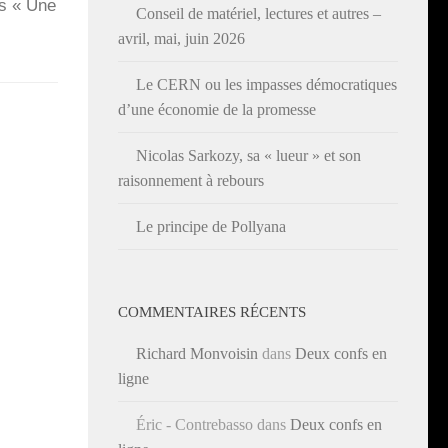
ns « Une
Conseil de matériel, lectures et autres –
avril, mai, juin 2026
Le CERN ou les impasses démocratiques
d’une économie de la promesse
Nicolas Sarkozy, sa « lueur » et son
raisonnement à rebours
Le principe de Pollyana
COMMENTAIRES RÉCENTS
Richard Monvoisin
dans
Deux confs en
ligne
Éric - Contrebasso
dans
Deux confs en