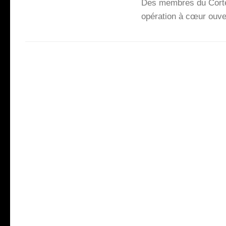
Des membres du Cor­tecs
opé­ra­tion à cœur ouv