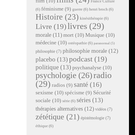
film
(10)
France Culture
féminisme
(9)
(6)
guerre
(6)
henri broch
(6)
Histoire
(23)
kinésithérapie
(6)
livres
(29)
Livre
(19)
morale
(11)
mort
(10)
Musique
(10)
médecine
(10)
ostéopathie
(6)
paranormal
(5)
philosophie morale
(12)
philosophie
(7)
podcast
(19)
placebo
(13)
politique
(13)
psychanalyse
(10)
radio
psychologie
(26)
(29)
santé
(16)
radios
(9)
sexisme
(10)
Sécurité
spécisme
(9)
séries
(13)
sociale
(10)
série
(6)
thérapies alternatives
(12)
vidéos
(7)
zététique
(21)
épistémologie
(7)
éthique
(6)