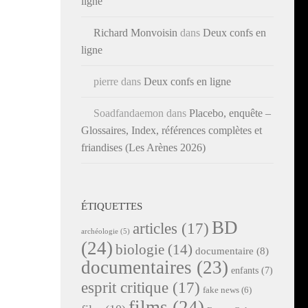
ligne
Richard Monvoisin
dans
Deux confs en
ligne
pierre
dans
Deux confs en ligne
Soadfandaemon
dans
Placebo, enquête –
Glossaires, Index, références complètes et
friandises (Les Arènes 2026)
ÉTIQUETTES
BD
articles
(17)
archéologie
(5)
(24)
biologie
(14)
documentaire
(8)
documentaires
(23)
enfants
(7)
esprit critique
(17)
fake news
(6)
films
(24)