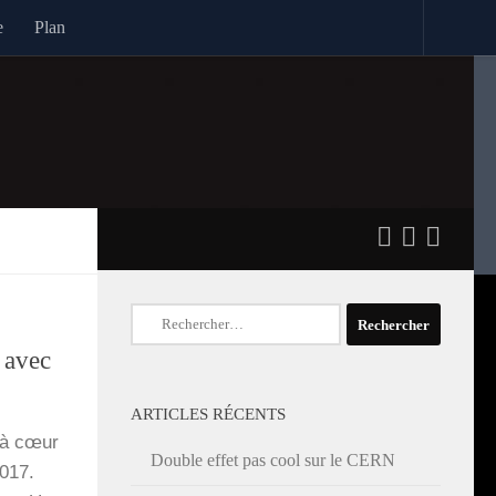
e
Plan
Rechercher :
 avec
ARTICLES RÉCENTS
n à cœur
Double effet pas cool sur le CERN
2017.