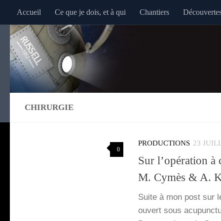
Accueil
Ce que je dois, et à qui
Chantiers
Découverte
Au dessous du contenu
CHIRURGIE
PRODUCTIONS
23 JUIL
0
Sur l’opération à
M. Cymès & A. 
Suite à mon post sur le
ouvert sous acu­punc­t