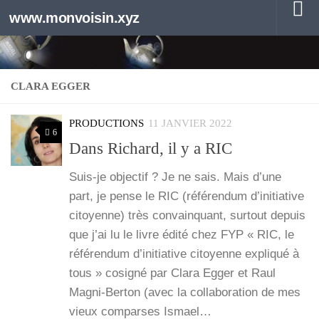
www.monvoisin.xyz
Au dessous du contenu
CLARA EGGER
PRODUCTIONS
11 JANVIER 2022
6
Dans Richard, il y a RIC
Suis-je objec­tif ? Je ne sais. Mais d’une
part, je pense le RIC (réfé­ren­dum d’i­ni­tia­tive
citoyenne) très convain­quant, sur­tout depuis
que j’ai lu le livre édi­té chez FYP « RIC, le
réfé­ren­dum d’i­ni­tia­tive citoyenne expli­qué à
tous » cosi­gné par Cla­ra Egger et Raul
Magni-Ber­­ton (avec la col­la­bo­ra­tion de mes
vieux com­parses Ismael…