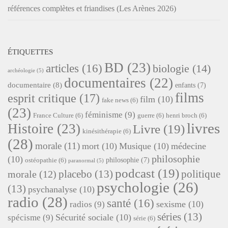
références complètes et friandises (Les Arènes 2026)
ÉTIQUETTES
BD
(23)
articles
(16)
biologie
(14)
archéologie
(5)
documentaires
(22)
documentaire
(8)
enfants
(7)
films
esprit critique
(17)
film
(10)
fake news
(6)
(23)
féminisme
(9)
France Culture
(6)
guerre
(6)
henri broch
(6)
livres
Histoire
(23)
Livre
(19)
kinésithérapie
(6)
(28)
morale
(11)
mort
(10)
Musique
(10)
médecine
philosophie
(10)
philosophie
(7)
ostéopathie
(6)
paranormal
(5)
podcast
(19)
placebo
(13)
politique
morale
(12)
psychologie
(26)
(13)
psychanalyse
(10)
radio
(28)
santé
(16)
sexisme
(10)
radios
(9)
séries
(13)
Sécurité sociale
(10)
spécisme
(9)
série
(6)