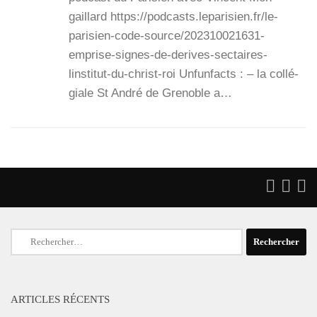
gaillard https://podcasts.leparisien.fr/le-
parisien-code-source/202310021631-
emprise-signes-de-derives-sectaires-
linstitut-du-christ-roi Unfun­facts : – la col­lé­
giale St André de Gre­noble a…
Rechercher :
ARTICLES RÉCENTS