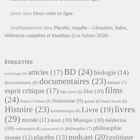
pierre
dans
Deux confs en ligne
Soadfandaemon
dans
Placebo, enquête – Glossaires, Index,
références complètes et friandises (Les Arènes 2026)
ÉTIQUETTES
BD
(24)
articles
(17)
biologie
(14)
archéologie
(5)
documentaires
(23)
documentaire
(8)
enfants
(7)
films
esprit critique
(17)
film
(10)
fake news
(6)
(24)
féminisme
(9)
France Culture
(6)
guerre
(6)
henri broch
(6)
livres
Histoire
(23)
Livre
(19)
kinésithérapie
(6)
(29)
morale
(11)
mort
(10)
Musique
(10)
médecine
philosophie
(10)
philosophie
(7)
ostéopathie
(6)
paranormal
(5)
podcast
(20)
placebo
(13)
politique
morale
(12)