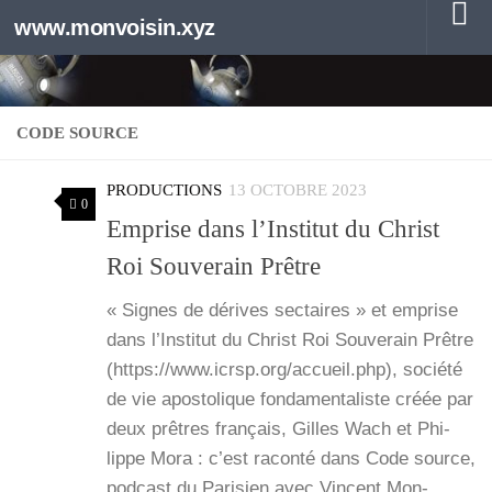
www.monvoisin.xyz
Au dessous du contenu
CODE SOURCE
PRODUCTIONS
13 OCTOBRE 2023
0
Emprise dans l’Institut du Christ
Roi Souverain Prêtre
« Signes de dérives sec­taires » et emprise
dans l’Institut du Christ Roi Sou­ve­rain Prêtre
(https://www.icrsp.org/accueil.php), socié­té
de vie apos­to­lique fon­da­men­ta­liste créée par
deux prêtres fran­çais, Gilles Wach et Phi­
lippe Mora : c’est racon­té dans Code source,
pod­cast du Pari­sien avec Vincent Mon­