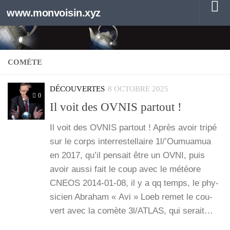
www.monvoisin.xyz
Au dessous du contenu
COMÈTE
DÉCOUVERTES
8 OCTOBRE 2025
0
Il voit des OVNIS partout !
Il voit des OVNIS par­tout ! Après avoir tri­pé
sur le corps inter­res­tel­laire 1l/ʻOumuamua
en 2017, qu’il pen­sait être un OVNI, puis
avoir aus­si fait le coup avec le météore
CNEOS 2014-01-08, il y a qq temps, le phy­
si­cien Abra­ham « Avi » Loeb remet le cou­
vert avec la comète 3l/ATLAS, qui serait…