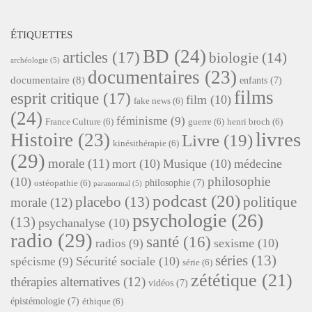
ÉTIQUETTES
BD
(24)
articles
(17)
biologie
(14)
archéologie
(5)
documentaires
(23)
documentaire
(8)
enfants
(7)
films
esprit critique
(17)
film
(10)
fake news
(6)
(24)
féminisme
(9)
France Culture
(6)
guerre
(6)
henri broch
(6)
livres
Histoire
(23)
Livre
(19)
kinésithérapie
(6)
(29)
morale
(11)
mort
(10)
Musique
(10)
médecine
philosophie
(10)
philosophie
(7)
ostéopathie
(6)
paranormal
(5)
podcast
(20)
placebo
(13)
politique
morale
(12)
psychologie
(26)
(13)
psychanalyse
(10)
radio
(29)
santé
(16)
sexisme
(10)
radios
(9)
séries
(13)
Sécurité sociale
(10)
spécisme
(9)
série
(6)
zététique
(21)
thérapies alternatives
(12)
vidéos
(7)
épistémologie
(7)
éthique
(6)