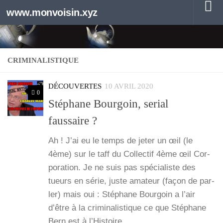
www.monvoisin.xyz
Au dessous du contenu
CRIMINALISTIQUE
DÉCOUVERTES
10 AVRIL 2020
0
Stéphane Bourgoin, serial
faussaire ?
Ah ! J’ai eu le temps de jeter un œil (le
4ème) sur le taff du Col­lec­tif 4ème œil Cor­
po­ra­tion. Je ne suis pas spé­cia­liste des
tueurs en série, juste ama­teur (façon de par­
ler) mais oui : Sté­phane Bour­goin a l’air
d’être à la cri­mi­na­lis­tique ce que Sté­phane
Bern est à l’His­toire…