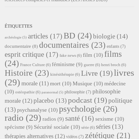
ÉTIQUETTES
BD
(24)
articles
(17)
biologie
(14)
archéologie
(5)
documentaires
(23)
documentaire
(8)
enfants
(7)
films
esprit critique
(17)
film
(10)
fake news
(6)
(24)
féminisme
(9)
France Culture
(6)
guerre
(6)
henri broch
(6)
livres
Histoire
(23)
Livre
(19)
kinésithérapie
(6)
(29)
morale
(11)
mort
(10)
Musique
(10)
médecine
philosophie
(10)
philosophie
(7)
ostéopathie
(6)
paranormal
(5)
podcast
(19)
placebo
(13)
politique
morale
(12)
psychologie
(26)
(13)
psychanalyse
(10)
radio
(29)
santé
(16)
sexisme
(10)
radios
(9)
séries
(13)
Sécurité sociale
(10)
spécisme
(9)
série
(6)
zététique
(21)
thérapies alternatives
(12)
vidéos
(7)