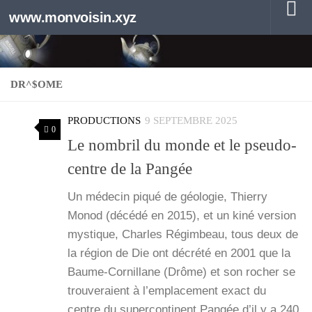
www.monvoisin.xyz
Au dessous du contenu
DR^$OME
PRODUCTIONS
9 SEPTEMBRE 2025
0
Le nombril du monde et le pseudo-
centre de la Pangée
Un méde­cin piqué de géo­lo­gie, Thier­ry
Monod (décé­dé en 2015), et un kiné ver­sion
mys­tique, Charles Régim­beau, tous deux de
la région de Die ont décré­té en 2001 que la
Baume-Cor­­nillane (Drôme) et son rocher se
trou­ve­raient à l’emplacement exact du
centre du super­con­ti­nent Pan­gée d’il y a 240