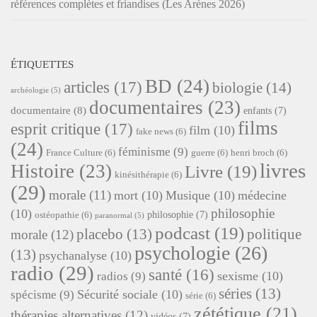
références complètes et friandises (Les Arènes 2026)
ÉTIQUETTES
BD
(24)
articles
(17)
biologie
(14)
archéologie
(5)
documentaires
(23)
documentaire
(8)
enfants
(7)
films
esprit critique
(17)
film
(10)
fake news
(6)
(24)
féminisme
(9)
France Culture
(6)
guerre
(6)
henri broch
(6)
livres
Histoire
(23)
Livre
(19)
kinésithérapie
(6)
(29)
morale
(11)
mort
(10)
Musique
(10)
médecine
philosophie
(10)
philosophie
(7)
ostéopathie
(6)
paranormal
(5)
podcast
(19)
placebo
(13)
politique
morale
(12)
psychologie
(26)
(13)
psychanalyse
(10)
radio
(29)
santé
(16)
sexisme
(10)
radios
(9)
séries
(13)
Sécurité sociale
(10)
spécisme
(9)
série
(6)
zététique
(21)
thérapies alternatives
(12)
vidéos
(7)