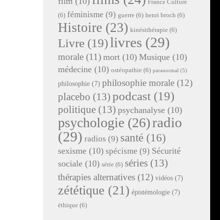
film
(10)
France Culture
féminisme
(9)
(6)
guerre
(6)
henri broch
(6)
Histoire
(23)
kinésithérapie
(6)
livres
(29)
Livre
(19)
morale
(11)
mort
(10)
Musique
(10)
médecine
(10)
ostéopathie
(6)
paranormal
(5)
philosophie morale
(12)
philosophie
(7)
podcast
(19)
placebo
(13)
politique
(13)
psychanalyse
(10)
radio
psychologie
(26)
(29)
santé
(16)
radios
(9)
sexisme
(10)
Sécurité
spécisme
(9)
séries
(13)
sociale
(10)
série
(6)
thérapies alternatives
(12)
vidéos
(7)
zététique
(21)
épistémologie
(7)
éthique
(6)