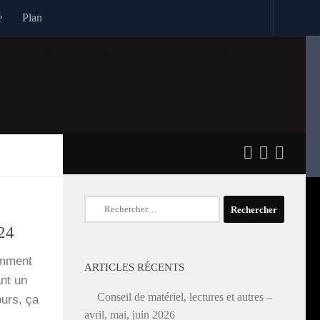
e
Plan
Rechercher :
024
m­ment
ARTICLES RÉCENTS
ant un
Conseil de matériel, lectures et autres –
ours, ça
avril, mai, juin 2026