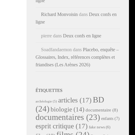
ligne
Richard Monvoisin
dans
Deux confs en
ligne
pierre
dans
Deux confs en ligne
Soadfandaemon
dans
Placebo, enquête –
Glossaires, Index, références complètes et
friandises (Les Arènes 2026)
ÉTIQUETTES
BD
articles
(17)
archéologie
(5)
(24)
biologie
(14)
documentaire
(8)
documentaires
(23)
enfants
(7)
esprit critique
(17)
fake news
(6)
films
(24)