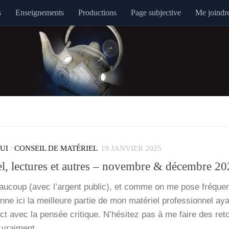
s
Enseignements
Productions
Page subjective
Me joindr
QUI
/
CONSEIL DE MATÉRIEL
19 JANVIER 2025
el, lectures et autres – novembre & décembre 2
­coup (avec l’argent public), et comme on me pose fré­que
nne ici la meilleure par­tie de mon maté­riel pro­fes­sion­nel ay
ct avec la pen­sée cri­tique. N’hé­si­tez pas à me faire des ret
t vrai­ment…