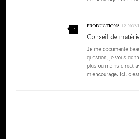
PRODUCTIONS
12 NOV
0
Conseil de matérie
Je me docu­mente beau
ques­tion, je vous donne
plus ou moins direct av
m’en­cou­rage. Ici, c’es