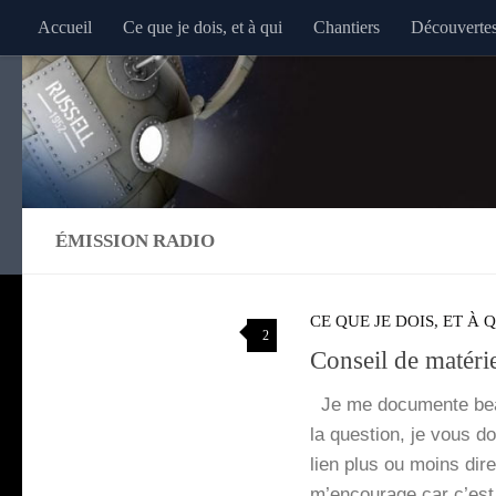
Accueil
Ce que je dois, et à qui
Chantiers
Découverte
Au dessous du contenu
ÉMISSION RADIO
CE QUE JE DOIS, ET À 
2
Conseil de matéri
Je me docu­mente beau
la ques­tion, je vous do
lien plus ou moins dire
m’en­cou­rage car c’es