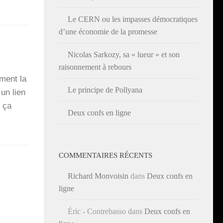
Le CERN ou les impasses démocratiques
d’une économie de la promesse
Nicolas Sarkozy, sa « lueur » et son
raisonnement à rebours
ment la
Le principe de Pollyana
 un lien
, ça
Deux confs en ligne
COMMENTAIRES RÉCENTS
Richard Monvoisin
dans
Deux confs en
ligne
Éric - Contrebasso
dans
Deux confs en