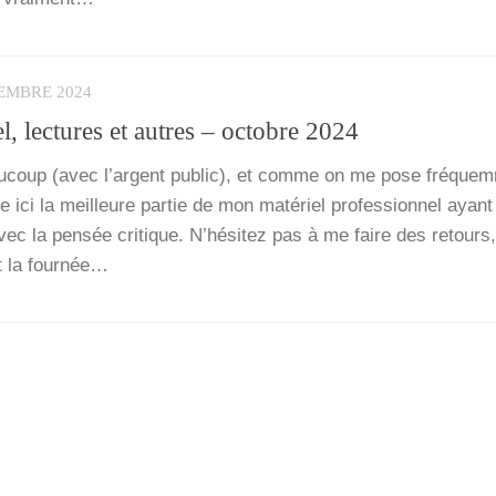
EMBRE 2024
l, lectures et autres – octobre 2024
­coup (avec l’argent public), et comme on me pose fré­quem­
 ici la meilleure par­tie de mon maté­riel pro­fes­sion­nel ayant
ec la pen­sée cri­tique. N’hé­si­tez pas à me faire des retours
t la four­née…