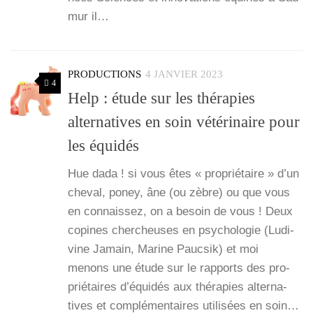
mur il…
PRODUCTIONS
4 JANVIER 2023
4
Help : étude sur les thérapies
alternatives en soin vétérinaire pour
les équidés
Hue dada ! si vous êtes « pro­prié­taire » d’un
che­val, poney, âne (ou zèbre) ou que vous
en connais­sez, on a besoin de vous ! Deux
copines cher­cheuses en psy­cho­lo­gie (Ludi­
vine Jamain, Marine Pauc­sik) et moi
menons une étude sur le rap­ports des pro­
prié­taires d’é­qui­dés aux thé­ra­pies alter­na­
tives et com­plé­men­taires uti­li­sées en soin…