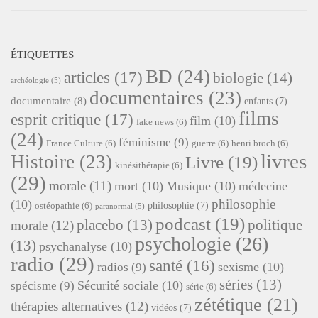
ÉTIQUETTES
BD
(24)
articles
(17)
biologie
(14)
archéologie
(5)
documentaires
(23)
documentaire
(8)
enfants
(7)
films
esprit critique
(17)
film
(10)
fake news
(6)
(24)
féminisme
(9)
France Culture
(6)
guerre
(6)
henri broch
(6)
livres
Histoire
(23)
Livre
(19)
kinésithérapie
(6)
(29)
morale
(11)
mort
(10)
Musique
(10)
médecine
philosophie
(10)
philosophie
(7)
ostéopathie
(6)
paranormal
(5)
podcast
(19)
placebo
(13)
politique
morale
(12)
psychologie
(26)
(13)
psychanalyse
(10)
radio
(29)
santé
(16)
sexisme
(10)
radios
(9)
séries
(13)
Sécurité sociale
(10)
spécisme
(9)
série
(6)
zététique
(21)
thérapies alternatives
(12)
vidéos
(7)