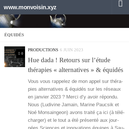
www.monvoisin.xyz
Au dessous du contenu
ÉQUIDÉS
PRODUCTIONS
6 JUIN 2023
0
Hue dada ! Retours sur l’étude
thérapies « alternatives » & équidés
Vous vous rap­pe­lez de mon appel sur thé­ra­
pies alter­na­tives & équi­dés sur les réseaux
en jan­vier 2023 ? Mer­ci d’y avoir répon­du.
Nous (Ludi­vine Jamain, Marine Pauc­sik et
Noé Mon­sain­geon) avons trai­té ça ici (à télé­
char­ger) et le tout a été pré­sen­té aux jour­
nées Sciences et inno­va­tions équines à Sau­