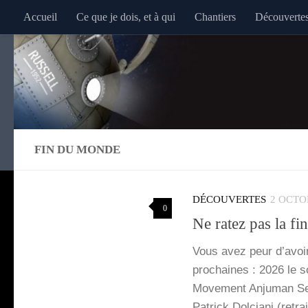
Accueil
Ce que je dois, et à qui
Chantiers
Découverte
Au dessous du contenu
FIN DU MONDE
DÉCOUVERTES
2 OCTO
0
Ne ratez pas la f
Vous avez peur d’a­voi
pro­chaines : 2026 le sou
Move­ment Anju­man Ser­­
Patrick Dol­cia­ni (retr