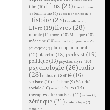
films
(23)
film
(10)
France Culture
féminisme
(9)
(6)
guerre
(6)
henri broch
(6)
Histoire
(23)
kinésithérapie
(6)
livres
(28)
Livre
(19)
morale
(11)
mort
(10)
Musique
(10)
médecine
(10)
ostéopathie
(6)
paranormal
(5)
philosophie morale
philosophie
(7)
podcast
(19)
placebo
(13)
(12)
politique
(13)
psychanalyse
(10)
radio
psychologie
(26)
(28)
santé
(16)
radios
(9)
sexisme
(10)
Sécurité
spécisme
(9)
séries
(13)
sociale
(10)
série
(6)
thérapies alternatives
(12)
vidéos
(7)
zététique
(21)
épistémologie
(7)
éthique
(6)