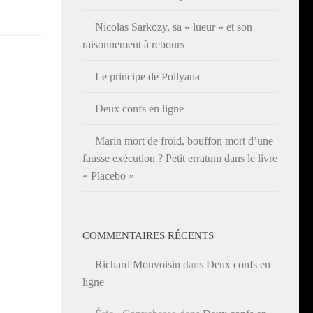
Nicolas Sarkozy, sa « lueur » et son
raisonnement à rebours
Le principe de Pollyana
Deux confs en ligne
Marin mort de froid, bouffon mort d’une
fausse exécution ? Petit erratum dans le livre
« Placebo »
COMMENTAIRES RÉCENTS
Richard Monvoisin
dans
Deux confs en
ligne