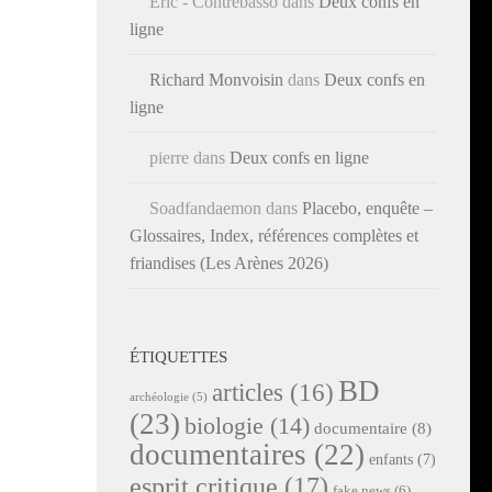
Éric - Contrebasso
dans
Deux confs en
ligne
Richard Monvoisin
dans
Deux confs en
ligne
pierre
dans
Deux confs en ligne
Soadfandaemon
dans
Placebo, enquête –
Glossaires, Index, références complètes et
friandises (Les Arènes 2026)
ÉTIQUETTES
BD
articles
(16)
archéologie
(5)
(23)
biologie
(14)
documentaire
(8)
documentaires
(22)
enfants
(7)
esprit critique
(17)
fake news
(6)