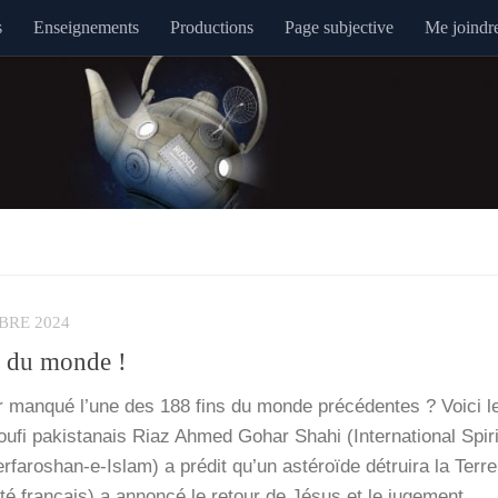
s
Enseignements
Productions
Page subjective
Me joindr
BRE 2024
in du monde !
r man­qué l’une des 188 fins du monde pré­cé­dentes ? Voi­ci 
­fi pakis­ta­nais Riaz Ahmed Gohar Sha­hi (Inter­na­tio­nal Spi­ri
fa­­ro­­shan-e-Islam) a pré­dit qu’un asté­roïde détrui­ra la Terr
ai­té fran­çais) a annon­cé le retour de Jésus et le juge­ment…