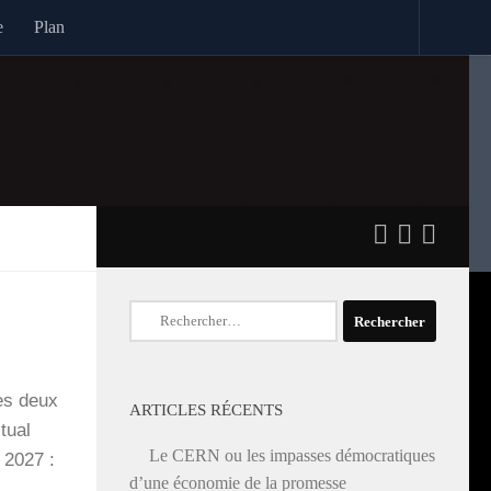
e
Plan
Rechercher :
les deux
ARTICLES RÉCENTS
­tual
Le CERN ou les impasses démocratiques
e 2027 :
d’une économie de la promesse