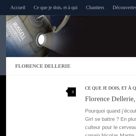
Accueil
Ce que je dois, et à qui
Chantiers
Découverte
Au dessous du contenu
FLORENCE DELLERIE
CE QUE JE DOIS, ET À 
0
Florence Dellerie,
Pour­quoi quand j’é­cout
Girl se battre ? En plu
cul­teur pour le cer­ve
copain Nico­las Mar­tin