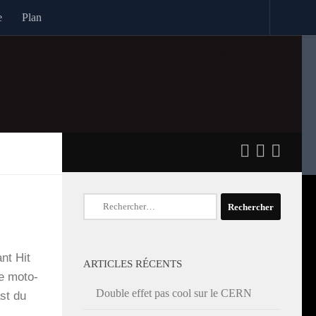
e
Plan
Rechercher :
ant Hit
ARTICLES RÉCENTS
de moto­
Double effet pas cool sur le CERN
ast du