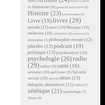
film
(10)
France Culture
féminisme
(9)
(6)
guerre
(6)
henri broch
(6)
Histoire
(23)
kinésithérapie
(6)
livres
(29)
Livre
(19)
morale
(11)
mort
(10)
Musique
(10)
médecine
(10)
ostéopathie
(6)
paranormal
(5)
philosophie morale
(12)
philosophie
(7)
podcast
(19)
placebo
(13)
politique
(13)
psychanalyse
(10)
radio
psychologie
(26)
(29)
santé
(16)
radios
(9)
sexisme
(10)
Sécurité
spécisme
(9)
séries
(13)
sociale
(10)
série
(6)
thérapies alternatives
(12)
vidéos
(7)
zététique
(21)
épistémologie
(7)
éthique
(6)