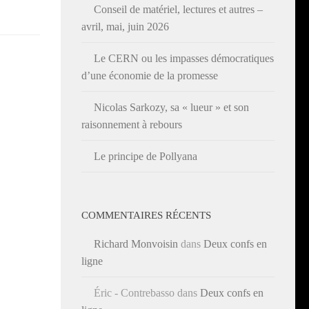
Conseil de matériel, lectures et autres –
avril, mai, juin 2026
Le CERN ou les impasses démocratiques
d’une économie de la promesse
Nicolas Sarkozy, sa « lueur » et son
raisonnement à rebours
Le principe de Pollyana
COMMENTAIRES RÉCENTS
Richard Monvoisin
dans
Deux confs en
ligne
Éric - Contrebasso
dans
Deux confs en