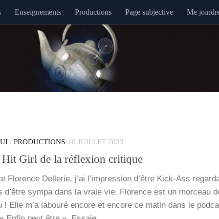
s
Enseignements
Productions
Page subjective
Me joindr
QUI
/
PRODUCTIONS
10 JUILLET 2023
 Hit Girl de la réflexion critique
e Flo­rence Del­le­rie, j’ai l’im­pres­sion d’être Kick-Ass regar­d
s d’être sym­pa dans la vraie vie, Flo­rence est un mor­ceau 
au ! Elle m’a labou­ré encore et encore ce matin dans le pod­c
 « Enfin peut être ». Essaie,…