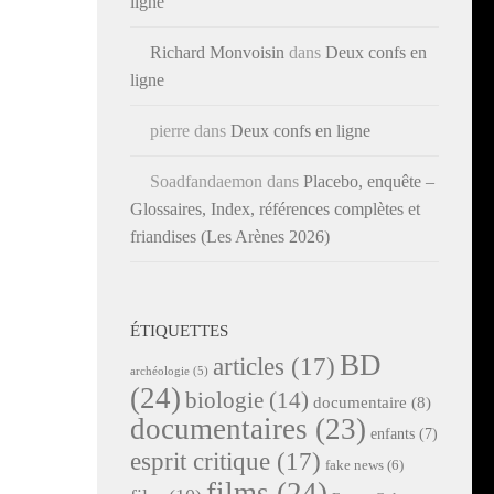
ligne
Richard Monvoisin
dans
Deux confs en
ligne
pierre
dans
Deux confs en ligne
Soadfandaemon
dans
Placebo, enquête –
Glossaires, Index, références complètes et
friandises (Les Arènes 2026)
ÉTIQUETTES
BD
articles
(17)
archéologie
(5)
(24)
biologie
(14)
documentaire
(8)
documentaires
(23)
enfants
(7)
esprit critique
(17)
fake news
(6)
films
(24)