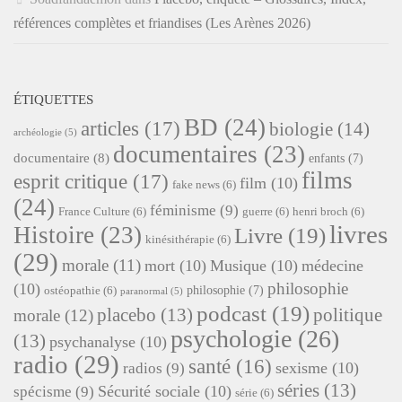
références complètes et friandises (Les Arènes 2026)
ÉTIQUETTES
BD
(24)
articles
(17)
biologie
(14)
archéologie
(5)
documentaires
(23)
documentaire
(8)
enfants
(7)
films
esprit critique
(17)
film
(10)
fake news
(6)
(24)
féminisme
(9)
France Culture
(6)
guerre
(6)
henri broch
(6)
livres
Histoire
(23)
Livre
(19)
kinésithérapie
(6)
(29)
morale
(11)
mort
(10)
Musique
(10)
médecine
philosophie
(10)
philosophie
(7)
ostéopathie
(6)
paranormal
(5)
podcast
(19)
placebo
(13)
politique
morale
(12)
psychologie
(26)
(13)
psychanalyse
(10)
radio
(29)
santé
(16)
sexisme
(10)
radios
(9)
séries
(13)
Sécurité sociale
(10)
spécisme
(9)
série
(6)